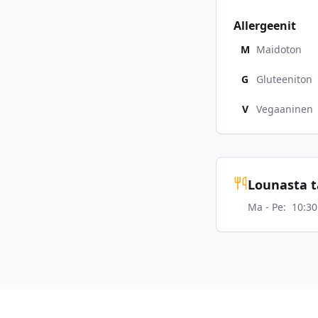
Allergeenit
M
Maidoton
G
Gluteeniton
V
Vegaaninen
Lounasta ta
Ma - Pe
:
10:30