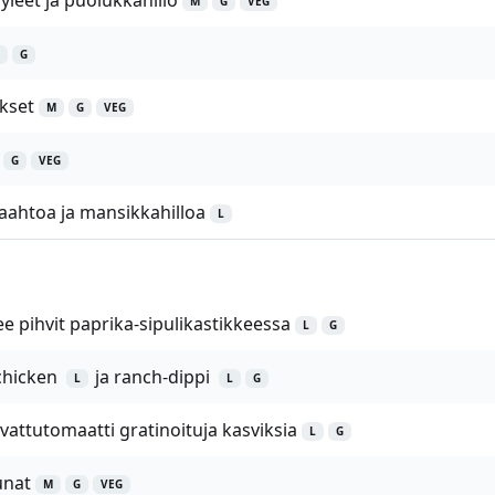
yleet ja puolukkahillo
M
G
VEG
G
kset
M
G
VEG
G
VEG
aahtoa ja mansikkahilloa
L
ee pihvit paprika-sipulikastikkeessa
L
G
 chicken
ja ranch-dippi
L
L
G
vattutomaatti gratinoituja kasviksia
L
G
unat
M
G
VEG