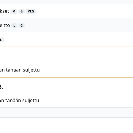
kset
M
G
VEG
eitto
L
G
L
n tänään suljettu
8.
n tänään suljettu