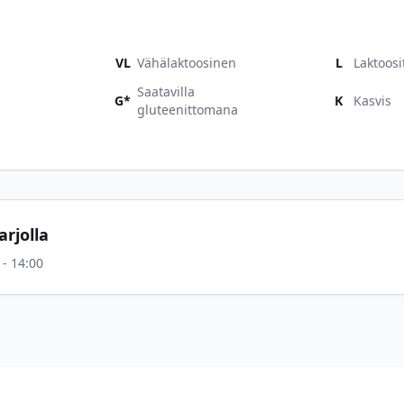
VL
Vähälaktoosinen
L
Laktoosi
Saatavilla
G*
K
Kasvis
gluteenittomana
rjolla
 - 14:00