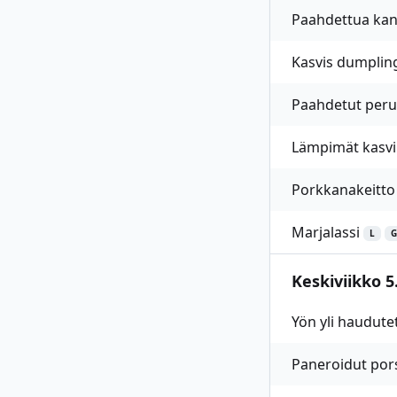
Paahdettua kan
Kasvis dumplin
Paahdetut peru
Lämpimät kasvi
Porkkanakeitto
Marjalassi
L
G
Keskiviikko 5.
Yön yli haudute
Paneroidut pors