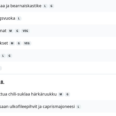
aa ja bearnaiskastike
L
G
gsvuoka
L
nat
M
G
VEG
kset
M
G
VEG
L
G
8.
ttua chili-suklaa härkäruukku
M
G
aan ulkofileepihvit ja caprismajoneesi
L