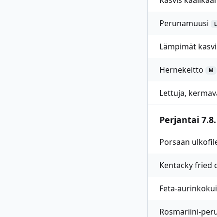
Kasvis kaalikäär
Perunamuusi
L
Lämpimät kasvi
Hernekeitto
M
Lettuja, kermav
Perjantai 7.8.
Porsaan ulkofil
Kentacky fried
Feta-aurinkokui
Rosmariini-per