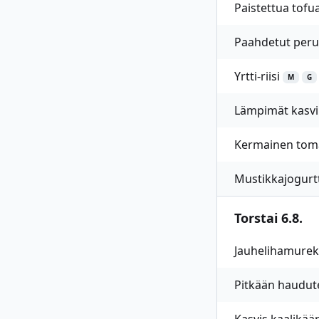
Paistettua tofu
Paahdetut peru
Yrtti-riisi
M
G
Lämpimät kasvi
Kermainen toma
Mustikkajogurt
Torstai 6.8.
Jauhelihamurek
Pitkään haudute