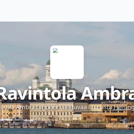
Ravintola Ambr
intola Ambra
tarjoilee vaihtuvaa lounasta
Helsing