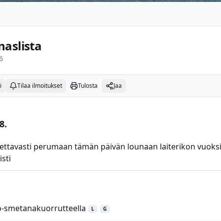
naslista
6
i
Tilaa ilmoitukset
Tulosta
Jaa
8.
ettavasti perumaan tämän päivän lounaan laiterikon vuok
sti
o-smetanakuorrutteella
L
G