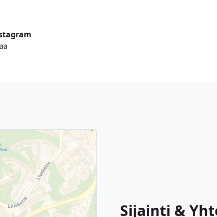
stagram
aa
Sijainti & Yh