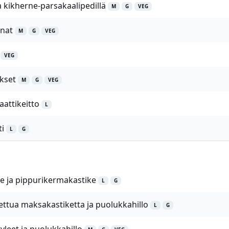
a kikherne-parsakaalipedillä
M
G
VEG
nat
M
G
VEG
VEG
kset
M
G
VEG
attikeitto
L
ti
L
G
e ja pippurikermakastike
L
G
ttua maksakastiketta ja puolukkahillo
L
G