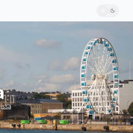
a
issä