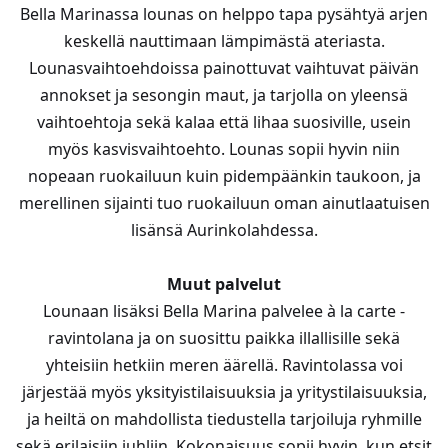
Bella Marinassa lounas on helppo tapa pysähtyä arjen
keskellä nauttimaan lämpimästä ateriasta.
Lounasvaihtoehdoissa painottuvat vaihtuvat päivän
annokset ja sesongin maut, ja tarjolla on yleensä
vaihtoehtoja sekä kalaa että lihaa suosiville, usein
myös kasvisvaihtoehto. Lounas sopii hyvin niin
nopeaan ruokailuun kuin pidempäänkin taukoon, ja
merellinen sijainti tuo ruokailuun oman ainutlaatuisen
lisänsä Aurinkolahdessa.
Muut palvelut
Lounaan lisäksi Bella Marina palvelee à la carte -
ravintolana ja on suosittu paikka illallisille sekä
yhteisiin hetkiin meren äärellä. Ravintolassa voi
järjestää myös yksityistilaisuuksia ja yritystilaisuuksia,
ja heiltä on mahdollista tiedustella tarjoiluja ryhmille
sekä erilaisiin juhliin. Kokonaisuus sopii hyvin, kun etsit