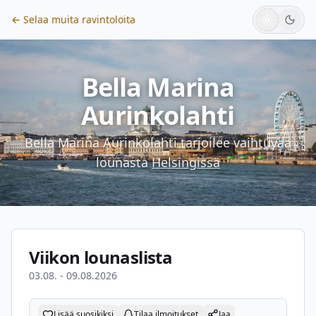
← Selaa muita ravintoloita
Bella Marina
Aurinkolahti
Bella Marina Aurinkolahti
tarjoilee vaihtuvaa
lounasta
Helsingissä
Viikon lounaslista
03.08. - 09.08.2026
Lisää suosikiksi
Tilaa ilmoitukset
Jaa