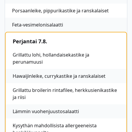
Porsaanleike, pippurikastike ja ranskalaiset
Feta-vesimelonisalaatti
Perjantai 7.8.
Grillattu lohi, hollandaisekastike ja
perunamuusi
Hawaijinleike, currykastike ja ranskalaiset
Grillattu broilerin rintafilee, herkkusienikastike
ja riisi
Lämmin vuohenjuustosalaatti
Kysythän mahdollisista allergeeneista