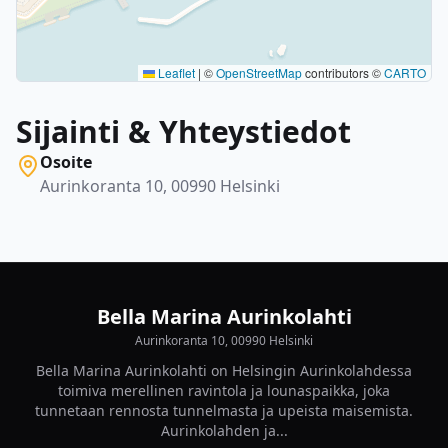
Leaflet
|
©
OpenStreetMap
contributors ©
CARTO
Sijainti & Yhteystiedot
Osoite
Aurinkoranta 10, 00990 Helsinki
Bella Marina Aurinkolahti
Aurinkoranta 10, 00990 Helsinki
Bella Marina Aurinkolahti on Helsingin Aurinkolahdessa
toimiva merellinen ravintola ja lounaspaikka, joka
tunnetaan rennosta tunnelmasta ja upeista maisemista.
Aurinkolahden ja...