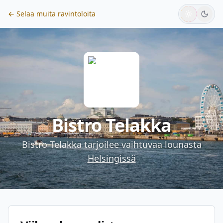
← Selaa muita ravintoloita
Bistro Telakka
Bistro Telakka
tarjoilee vaihtuvaa lounasta
Helsingissä