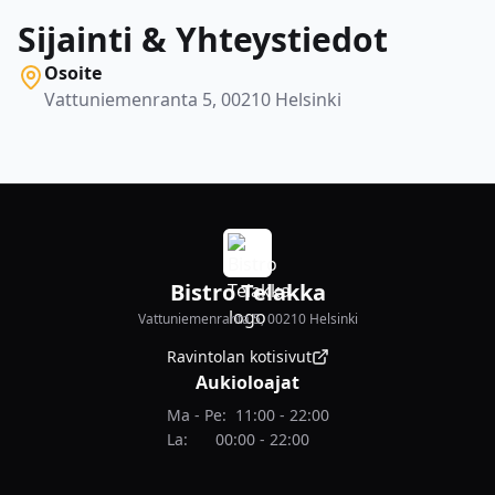
Sijainti & Yhteystiedot
Osoite
Vattuniemenranta 5, 00210 Helsinki
Bistro Telakka
Vattuniemenranta 5, 00210 Helsinki
Ravintolan kotisivut
Aukioloajat
Ma - Pe
:
11:00 - 22:00
La
:
00:00 - 22:00