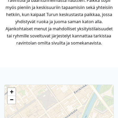
ravintola ja baaritunnelmasta nauttien. Paikka sopii
myös pieniin ja keskisuuriin tapaamisiin sekä yhteisiin
hetkiin, kun kaipaat Turun keskustasta paikkaa, jossa
yhdistyvät ruoka ja juoma saman katon alla.
Ajankohtaiset menut ja mahdolliset yksityistilaisuudet
tai ryhmille soveltuvat järjestelyt kannattaa tarkistaa
ravintolan omilta sivuilta ja somekanavista.
+
−