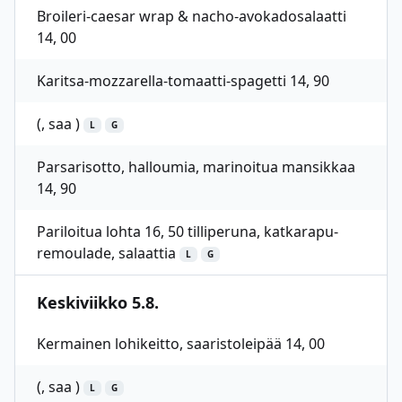
Broileri-caesar wrap & nacho-avokadosalaatti
14, 00
Karitsa-mozzarella-tomaatti-spagetti 14, 90
(, saa )
L
G
Parsarisotto, halloumia, marinoitua mansikkaa
14, 90
Pariloitua lohta 16, 50 tilliperuna, katkarapu-
remoulade, salaattia
L
G
Keskiviikko 5.8.
Kermainen lohikeitto, saaristoleipää 14, 00
(, saa )
L
G