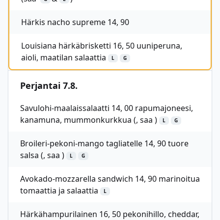
Härkis nacho supreme 14, 90
Louisiana härkäbrisketti 16, 50 uuniperuna,
aioli, maatilan salaattia
L
G
Perjantai 7.8.
Savulohi-maalaissalaatti 14, 00 rapumajoneesi,
kanamuna, mummonkurkkua (, saa )
L
G
Broileri-pekoni-mango tagliatelle 14, 90 tuore
salsa (, saa )
L
G
Avokado-mozzarella sandwich 14, 90 marinoitua
tomaattia ja salaattia
L
Härkähampurilainen 16, 50 pekonihillo, cheddar,