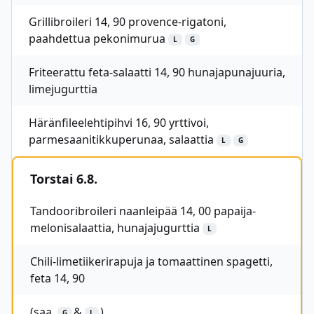
Grillibroileri 14, 90 provence-rigatoni,
paahdettua pekonimurua
L
G
Friteerattu feta-salaatti 14, 90 hunajapunajuuria,
limejugurttia
Häränfileelehtipihvi 16, 90 yrttivoi,
parmesaanitikkuperunaa, salaattia
L
G
Torstai 6.8.
Tandooribroileri naanleipää 14, 00 papaija-
melonisalaattia, hunajajugurttia
L
Chili-limetiikerirapuja ja tomaattinen spagetti,
feta 14, 90
(saa
&
)
G
L