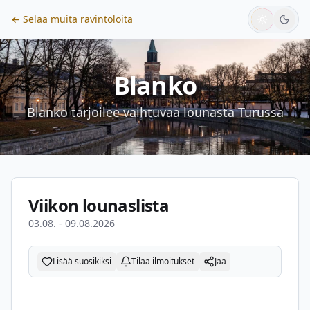
← Selaa muita ravintoloita
Blanko
Blanko
tarjoilee vaihtuvaa lounasta
Turussa
Viikon lounaslista
03.08. - 09.08.2026
Lisää suosikiksi
Tilaa ilmoitukset
Jaa