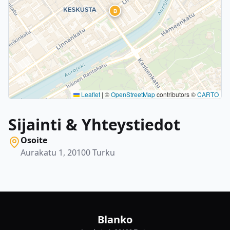
B
Leaflet
|
©
OpenStreetMap
contributors ©
CARTO
Sijainti & Yhteystiedot
Osoite
Aurakatu 1, 20100 Turku
Blanko