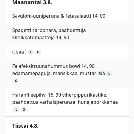
Maanantai 3.8.
Savulohi-uuniperuna & fetasalaatti 14, 00
Spagetti carbonara, paahdettuja
kirsikkatomaatteja 14, 90
(, saa )
L
G
Falafel-sitruunahummus bowl 14, 90
edamamepapuja, mansikkaa, mustariisiä
L
G
Häränfileepihvi 16, 90 viherpippurikastike,
paahdettua varhaisperunaa, hunajaporkkanaa
L
G
Tiistai 4.8.