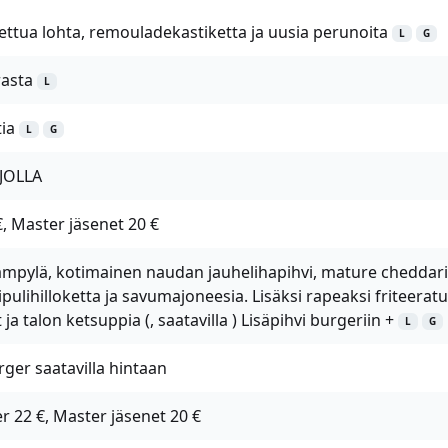
ettua lohta, remouladekastiketta ja uusia perunoita
L
G
rasta
L
ia
L
G
RJOLLA
, Master jäsenet 20 €
ämpylä, kotimainen naudan jauhelihapihvi, mature cheddari
sipulihilloketta ja savumajoneesia. Lisäksi rapeaksi friteeratu
a talon ketsuppia (, saatavilla ) Lisäpihvi burgeriin +
L
G
ger saatavilla hintaan
 22 €, Master jäsenet 20 €