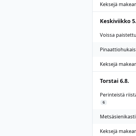
Keksejä makean
Keskiviikko 5.
Voissa paistettu
Pinaattiohukais
Keksejä makean
Torstai 6.8.
Perinteistä rii
G
Metsäsienikastik
Keksejä makean