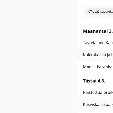
Lisää suosikiks
Maanantai 3.
Täyteläinen Ka
Kukkakaalia ja h
Mansikkarahka
Tiistai 4.8.
Paistettua broil
Kasviskaalikäär