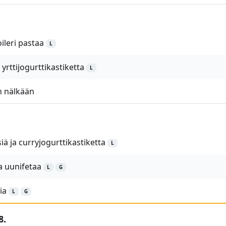
ileri pastaa
L
 yrttijogurttikastiketta
L
 nälkään
siä ja curryjogurttikastiketta
L
a uunifetaa
L
G
ia
L
G
8.