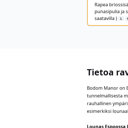
Rapea briossisä
punasipulia ja s
saatavilla )
L
Tietoa ra
Bodom Manor on Es
tunnelmallisesta mi
rauhallinen ympäri
esimerkiksi lounaal
Lounas Espoossa 