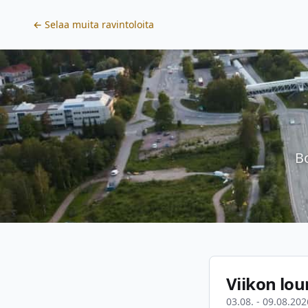
← Selaa muita ravintoloita
B
Viikon lou
03.08. - 09.08.202