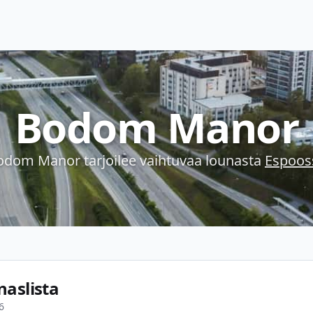
Bodom Manor
odom Manor
tarjoilee vaihtuvaa lounasta
Espoos
naslista
6