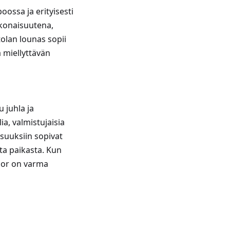
ossa ja erityisesti
konaisuutena,
tolan lounas sopii
 miellyttävän
 juhla ja
ia, valmistujaisia
isuuksiin sopivat
sta paikasta. Kun
nor on varma