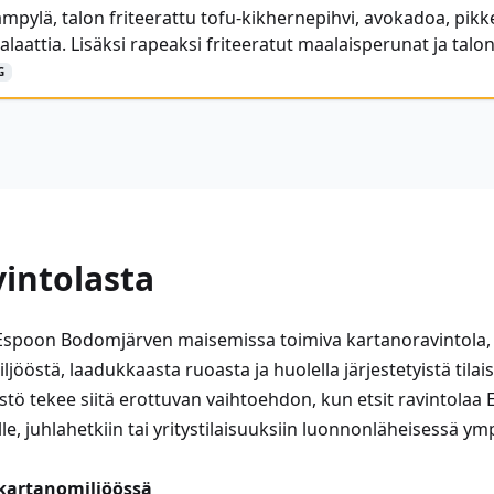
mpylä, talon friteerattu tofu-kikhernepihvi, avokadoa, pikk
alaattia. Lisäksi rapeaksi friteeratut maalaisperunat ja talon
G
vintolasta
poon Bodomjärven maisemissa toimiva kartanoravintola, 
ljööstä, laadukkaasta ruoasta ja huolella järjestetyistä tila
stö tekee siitä erottuvan vaihtoehdon, kun etsit ravintolaa
le, juhlahetkiin tai yritystilaisuuksiin luonnonläheisessä ym
kartanomiljöössä