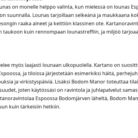
as on monelle helppo valinta, kun mielessä on lounas Espo
n suunnalla. Lounas tarjoillaan selkeänä ja maukkaana ko
songin raaka aineet ja keittiön klassinen ote. Kartanoravin
än taukoon kuin rennompaan lounastreffiin, ja miljöö tarjoaa
ee myös laajasti lounaan ulkopuolella. Kartano on suosittu
oossa, ja tiloissa järjestetään esimerkiksi häitä, perhejuhl
uksia ja virkistyspäiviä. Lisäksi Bodom Manor toteuttaa tila
isuudet, joten käytössäsi on ravintola ja juhlapalvelut sama
artanoravintolaa Espoossa Bodomjärven läheltä, Bodom Ma
uun kuin tärkeisiin hetkiin.