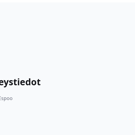
teystiedot
 Espoo