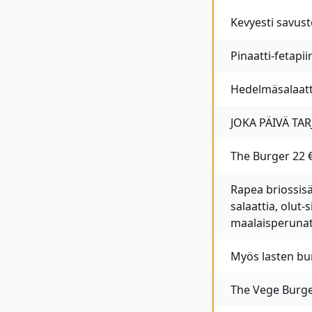
Kevyesti savust
Pinaatti-fetapii
Hedelmäsalaatt
JOKA PÄIVÄ TA
The Burger 22 €
Rapea briossis
salaattia, olut-
maalaisperunat j
Myös lasten bur
The Vege Burger