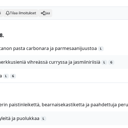
i
Tilaa ilmoitukset
Jaa
8.
rtanon pasta carbonara ja parmesaanijuustoa
L
erkkusieniä vihreässä curryssa ja jasmiiniriisiä
L
G
a
L
G
erin paistinleikettä, bearnaisekastiketta ja paahdettuja per
yleitä ja puolukkaa
L