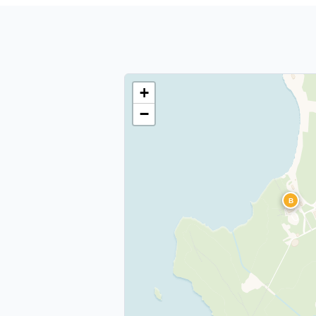
+
−
B