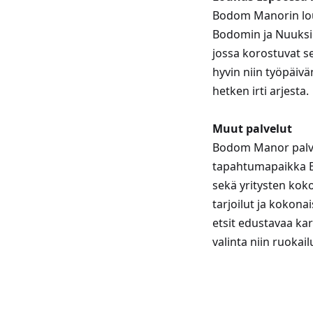
Bodom Manorin loun
Bodomin ja Nuuksio
jossa korostuvat se
hyvin niin työpäiv
hetken irti arjesta.
Muut palvelut
Bodom Manor palvel
tapahtumapaikka Esp
sekä yritysten koko
tarjoilut ja kokona
etsit edustavaa k
valinta niin ruokail