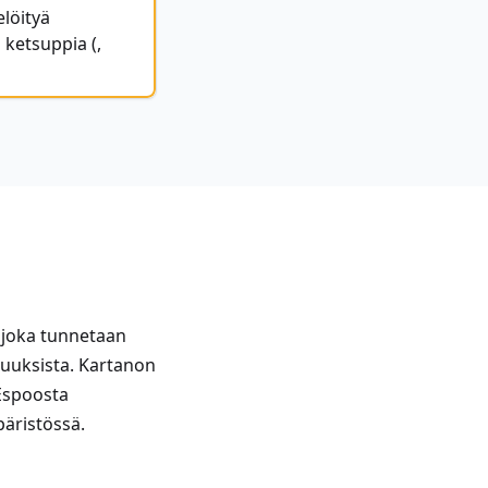
elöityä
 ketsuppia (,
joka tunnetaan
isuuksista. Kartanon
 Espoosta
päristössä.