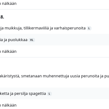
 nälkään
8.
ja muikkuja, tillikermaviiliä ja varhaisperunoita
L
ia ja puolukkaa
VL
 nälkään
stakäristystä, smetanaan muhennettuja uusia perunoita ja p
etta ja persilja spagettia
L
 nälkään