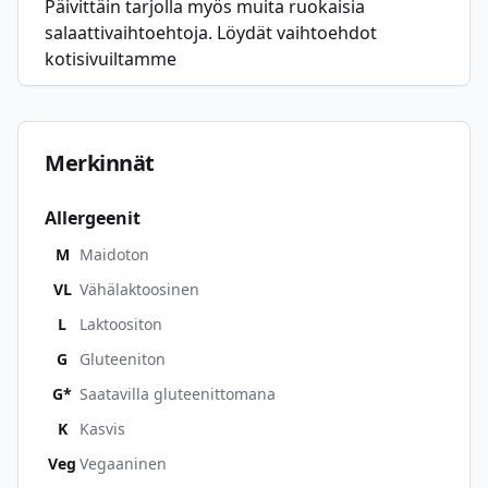
Päivittäin tarjolla myös muita ruokaisia
salaattivaihtoehtoja. Löydät vaihtoehdot
kotisivuiltamme
Merkinnät
Allergeenit
M
Maidoton
VL
Vähälaktoosinen
L
Laktoositon
G
Gluteeniton
G*
Saatavilla gluteenittomana
K
Kasvis
Veg
Vegaaninen