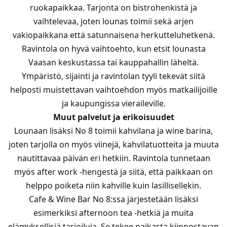
ruokapaikkaa. Tarjonta on bistrohenkistä ja
vaihtelevaa, joten lounas toimii sekä arjen
vakiopaikkana että satunnaisena herkutteluhetkenä.
Ravintola on hyvä vaihtoehto, kun etsit lounasta
Vaasan keskustassa tai kauppahallin läheltä.
Ympäristö, sijainti ja ravintolan tyyli tekevät siitä
helposti muistettavan vaihtoehdon myös matkailijoille
ja kaupungissa vieraileville.
Muut palvelut ja erikoisuudet
Lounaan lisäksi No 8 toimii kahvilana ja wine barina,
joten tarjolla on myös viinejä, kahvilatuotteita ja muuta
nautittavaa päivän eri hetkiin. Ravintola tunnetaan
myös after work -hengestä ja siitä, että paikkaan on
helppo poiketa niin kahville kuin lasillisellekin.
Cafe & Wine Bar No 8:ssa järjestetään lisäksi
esimerkiksi afternoon tea -hetkiä ja muita
elämyksellisiä tarjoiluja. Se tekee paikasta kiinnostavan