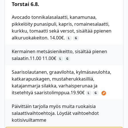
Torstai 6.8.
Avocado tonnikalasalaatti, kanamunaa,
pikkelöity punasipuli, kapris, romainesalaatti,
kurkku, tomaatti sekä versot, sisältää ppienen
alkuruokakeiton. 14.00€.
L
G
Kermainen metsäsienikeitto, sisältää pienen
salaatin.11.00 11.00€
L
G
Saarisolautanen, graavilohta, kylmäsavulohta,
katkarapuskagen, mustaherukkasilliä,
katajanmarja silakka, varhaisperunaa ja
itsetehtyä saaristolimppua.19.90€
L
G
Päivittäin tarjolla myös muita ruokaisia
salaattivaihtoehtoja. Löydät vaihtoehdot
kotisivuiltamme