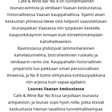
Cafe & Wine Bar No 8 on tunnelmallinen
lounasravintola ja viinibaari Vaasan keskustassa,
historiallisessa Vaasan kauppahallissa. Sijainti aivan
keskustan ytimessä tekee siitä helposti saavutettavan
lounaspaikan Vaasassa niin työpäivän keskelle,
kaupunkikäynnin lomaan kuin kiireettömämpään
kahvihetkeenkin.
Ravintolassa yhdistyvät lämminhenkinen
kahvilatunnelma, bistrohenkinen ruokailu ja
viinibaarin rento ote. Kauppahallin historiallinen
ympäristö tuo paikkaan oman persoonallisen
ilmeensä, ja No 8 toimii viihtyisänä kohtauspaikkana
niin arjessa kuin vapaa-ajallakin.
Lounas Vaasan keskustassa
Cafe & Wine Bar No 8:ssa tarjoillaan lounasta
arkipäivisin, ja lounas sopii hyvin niille, jotka etsivät
keskustasta hieman tavallista tunnelmallisempaa