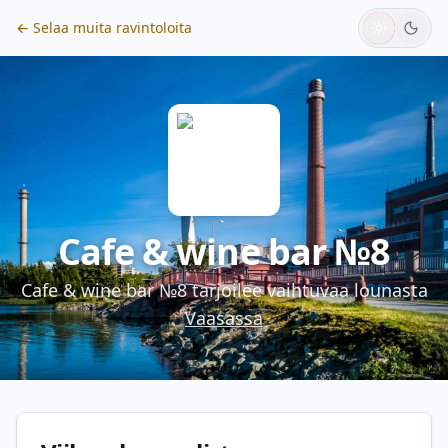
← Selaa muita ravintoloita
Cafe & wine bar №8
Cafe & wine bar №8
tarjoilee vaihtuvaa lounasta
Vaasassa