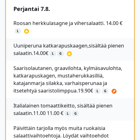
Perjantai 7.8.
Roosan herkkulasagne ja vihersalaatti. 14.00 €
L
Uuniperuna katkarapuskaagen,sisältää pienen
salaatin.14.00€
L
G
Saarisolautanen, graavilohta, kylmäsavulohta,
katkarapuskagen, mustaherukkasilliä,
katajanmarja silakka, varhaisperunaa ja
itsetehtyä saaristolimppua.19.90€
L
G
Italialainen tomaattikeitto, sisältää pienen
salaatin.11.00 11.00 €
L
G
Päivittäin tarjolla myös muita ruokaisia
salaattivaihtoehtoja. Löydät vaihtoehdot