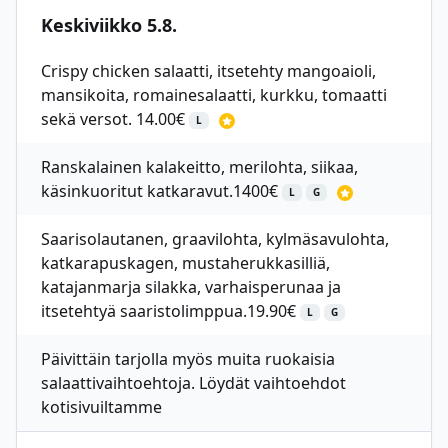
Keskiviikko 5.8.
Crispy chicken salaatti, itsetehty mangoaioli,
mansikoita, romainesalaatti, kurkku, tomaatti
sekä versot. 14.00€
L
Ranskalainen kalakeitto, merilohta, siikaa,
käsinkuoritut katkaravut.1400€
L
G
Saarisolautanen, graavilohta, kylmäsavulohta,
katkarapuskagen, mustaherukkasilliä,
katajanmarja silakka, varhaisperunaa ja
itsetehtyä saaristolimppua.19.90€
L
G
Päivittäin tarjolla myös muita ruokaisia
salaattivaihtoehtoja. Löydät vaihtoehdot
kotisivuiltamme