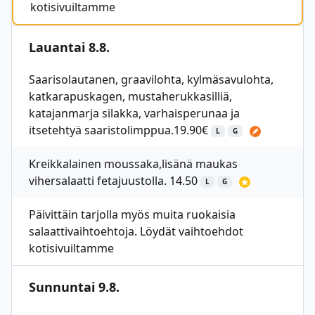
kotisivuiltamme
Lauantai 8.8.
Saarisolautanen, graavilohta, kylmäsavulohta,
katkarapuskagen, mustaherukkasilliä,
katajanmarja silakka, varhaisperunaa ja
itsetehtyä saaristolimppua.19.90€
L
G
Kreikkalainen moussaka,lisänä maukas
vihersalaatti fetajuustolla. 14.50
L
G
Päivittäin tarjolla myös muita ruokaisia
salaattivaihtoehtoja. Löydät vaihtoehdot
kotisivuiltamme
Sunnuntai 9.8.