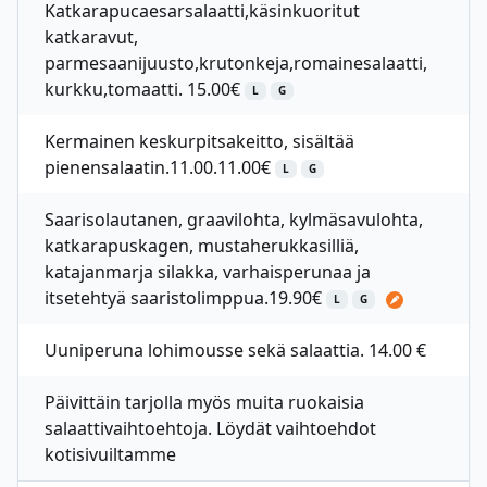
Katkarapucaesarsalaatti,käsinkuoritut
katkaravut,
parmesaanijuusto,krutonkeja,romainesalaatti,
kurkku,tomaatti. 15.00€
L
G
Kermainen keskurpitsakeitto, sisältää
pienensalaatin.11.00.11.00€
L
G
Saarisolautanen, graavilohta, kylmäsavulohta,
katkarapuskagen, mustaherukkasilliä,
katajanmarja silakka, varhaisperunaa ja
itsetehtyä saaristolimppua.19.90€
L
G
Uuniperuna lohimousse sekä salaattia. 14.00 €
Päivittäin tarjolla myös muita ruokaisia
salaattivaihtoehtoja. Löydät vaihtoehdot
kotisivuiltamme