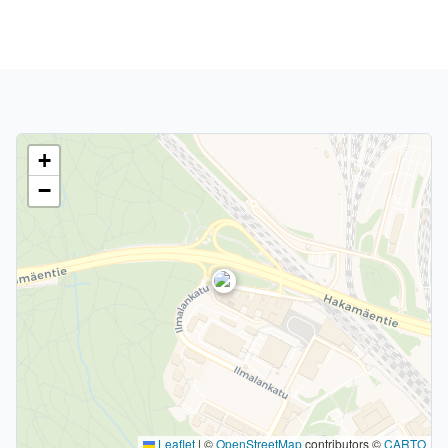
+
−
Leaflet
|
©
OpenStreetMap
contributors ©
CARTO