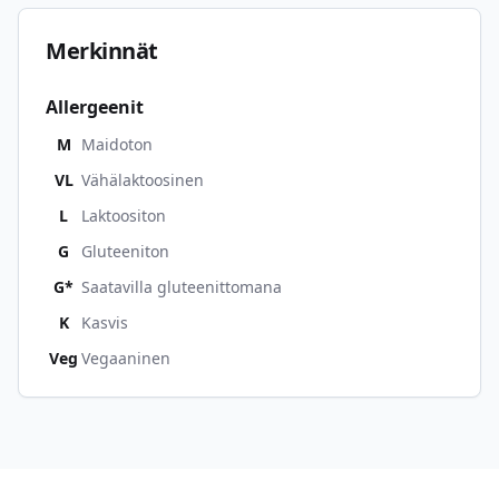
Merkinnät
Allergeenit
M
Maidoton
VL
Vähälaktoosinen
L
Laktoositon
G
Gluteeniton
G*
Saatavilla gluteenittomana
K
Kasvis
Veg
Vegaaninen