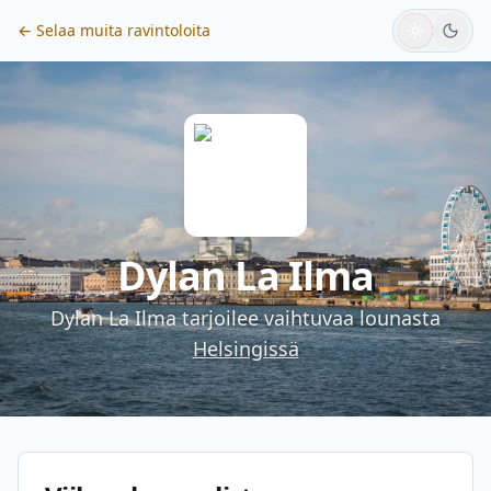
← Selaa muita ravintoloita
Dylan La Ilma
Dylan La Ilma
tarjoilee vaihtuvaa lounasta
Helsingissä