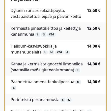
Dylanin runsas salaattipöytä,
12,50 €
vastapaistettua leipää ja päivän keitto
Kermaista pinaattikeittoa ja keitettyjä
12,50 €
kananmunia
L
G
VEG
Halloum-kasviswokkia ja
14,00 €
munanuudeleita
L
M
VEG
G
Kanaa ja kermaista gnocchi limonelloa
14,00 €
(saatavilla myös gluteenittomana)
L
Paahdettua omena-fenkolipossua
14,00 €
M
G
Perinteistä perunamuusia
L
G