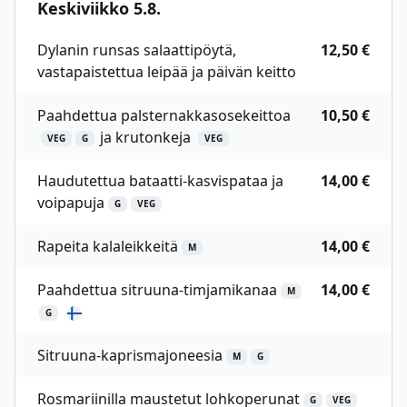
Keskiviikko 5.8.
Dylanin runsas salaattipöytä,
12,50 €
vastapaistettua leipää ja päivän keitto
Paahdettua palsternakkasosekeittoa
10,50 €
ja krutonkeja
VEG
G
VEG
Haudutettua bataatti-kasvispataa ja
14,00 €
voipapuja
G
VEG
Rapeita kalaleikkeitä
14,00 €
M
Paahdettua sitruuna-timjamikanaa
14,00 €
M
G
Sitruuna-kaprismajoneesia
M
G
Rosmariinilla maustetut lohkoperunat
G
VEG