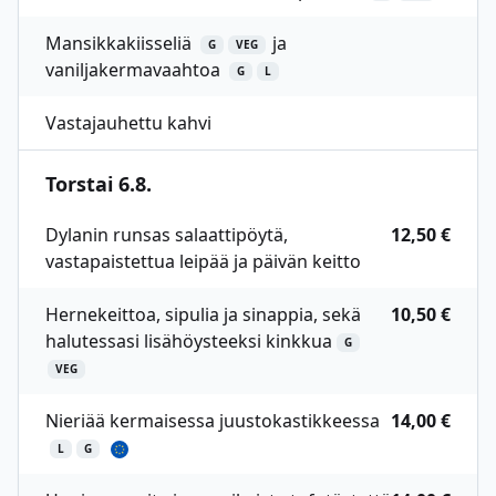
Mansikkakiisseliä
ja
G
VEG
vaniljakermavaahtoa
G
L
Vastajauhettu kahvi
Torstai 6.8.
Dylanin runsas salaattipöytä,
12,50 €
vastapaistettua leipää ja päivän keitto
Hernekeittoa, sipulia ja sinappia, sekä
10,50 €
halutessasi lisähöysteeksi kinkkua
G
VEG
Nieriää kermaisessa juustokastikkeessa
14,00 €
L
G