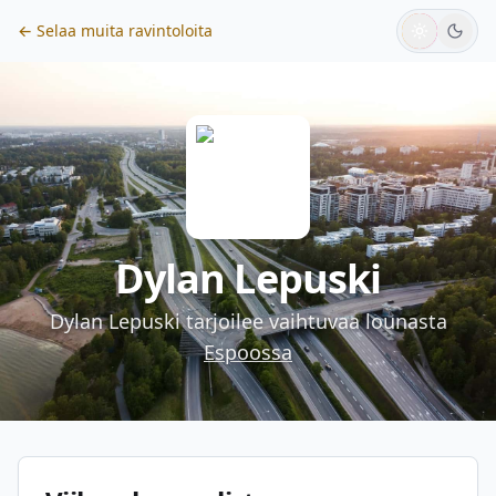
← Selaa muita ravintoloita
Dylan Lepuski
Dylan Lepuski
tarjoilee vaihtuvaa lounasta
Espoossa