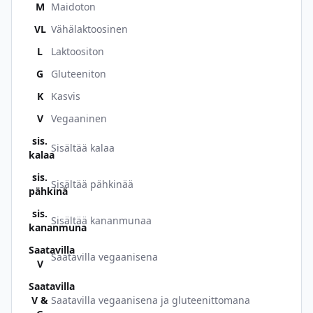
M
Maidoton
VL
Vähälaktoosinen
L
Laktoositon
G
Gluteeniton
K
Kasvis
V
Vegaaninen
sis.
Sisältää kalaa
kalaa
sis.
Sisältää pähkinää
pähkinä
sis.
Sisältää kananmunaa
kananmuna
Saatavilla
Saatavilla vegaanisena
V
Saatavilla
V &
Saatavilla vegaanisena ja gluteenittomana