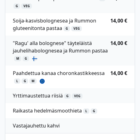
G
VEG
Soija-kasvisbolognesea ja Rummon
14,00 €
gluteenitonta pastaa
G
VEG
"Ragu' alla bolognese" täyteläistä
14,00 €
jauhelihabolognesea ja Rummon pastaa
M
G
Paahdettua kanaa choronkastikkeessa
14,00 €
L
G
M
Yrttimaustettua riisiä
G
VEG
Raikasta hedelmäsmoothieta
L
G
Vastajauhettu kahvi