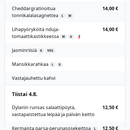
Cheddargratinoitua
14,00 €
tonnikalalasagnettea
L
M
Lihapyöryköitä nduja-
14,00 €
tomaattikastikkeessa
M
G
Jasminriisiä
G
VEG
Mansikkarahkaa
L
G
Vastajauhettu kahvi
Tiistai 4.8.
Dylanin runsas salaattipöytä,
12,50 €
vastapaistettua leipää ja päivän keitto
Kermaista parsa-perunasosekeittoa
12,50 €
L