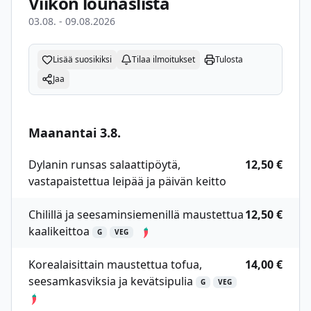
Viikon lounaslista
03.08. - 09.08.2026
Lisää suosikiksi
Tilaa ilmoitukset
Tulosta
Jaa
Maanantai 3.8.
Dylanin runsas salaattipöytä,
12,50 €
vastapaistettua leipää ja päivän keitto
Chilillä ja seesaminsiemenillä maustettua
12,50 €
kaalikeittoa
G
VEG
Korealaisittain maustettua tofua,
14,00 €
seesamkasviksia ja kevätsipulia
G
VEG