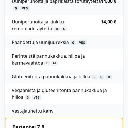
Uuniperunoita ja paprikaista tofutäytettä
14,00 €
G
VEG
Uuniperunoita ja kinkku-
14,00 €
remouladetäytettä
M
G
Paahdettuja uunijuureksia
G
VEG
Perinteistä pannukakkua, hilloa ja
kermavaahtoa
L
M
Gluteenitonta pannukakkua ja hilloa
L
G
M
Vegaanista ja gluteenitonta pannukakkua ja
hilloa
G
VEG
Vastajauhettu kahvi
Perjantai 7.8.