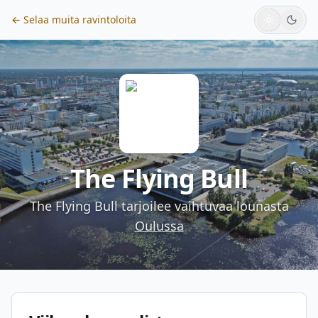
← Selaa muita ravintoloita
The Flying Bull
The Flying Bull
tarjoilee vaihtuvaa lounasta
Oulussa