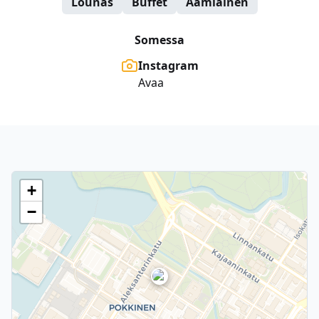
Lounas
Buffet
Aamiainen
Somessa
Instagram
Avaa
+
−