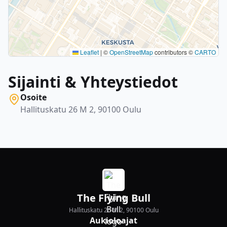
Leaflet
|
©
OpenStreetMap
contributors ©
CARTO
Sijainti & Yhteystiedot
Osoite
Hallituskatu 26 M 2, 90100 Oulu
The Flying Bull
Hallituskatu 26 M 2, 90100 Oulu
Aukioloajat