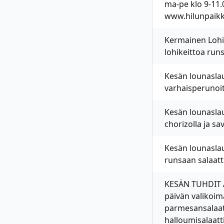
ma-pe klo 9-11
www.hilunpaikka
Kermainen Lohike
lohikeittoa run
Kesän lounaslau
varhaisperunoit
Kesän lounaslau
chorizolla ja s
Kesän lounasla
runsaan salaat
KESÄN TUHDIT A
päivän valikoimas
parmesansalaatt
halloumisalaatti