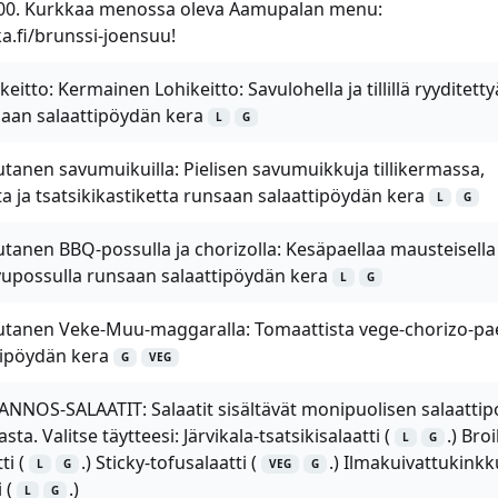
.00. Kurkkaa menossa oleva Aamupalan menu:
.fi/brunssi-joensuu!
itto: Kermainen Lohikeitto: Savulohella ja tillillä ryyditetty
saan salaattipöydän kera
L
G
tanen savumuikuilla: Pielisen savumuikkuja tillikermassa,
a ja tsatsikikastiketta runsaan salaattipöydän kera
L
G
tanen BBQ-possulla ja chorizolla: Kesäpaellaa mausteisella
avupossulla runsaan salaattipöydän kera
L
G
utanen Veke-Muu-maggaralla: Tomaattista vege-chorizo-pae
tipöydän kera
G
VEG
NNOS-SALAATIT: Salaatit sisältävät monipuolisen salaattip
ta. Valitse täytteesi: Järvikala-tsatsikisalaatti (
.) Broi
L
G
i (
.) Sticky-tofusalaatti (
.) Ilmakuivattukinkk
L
G
VEG
G
 (
.)
L
G