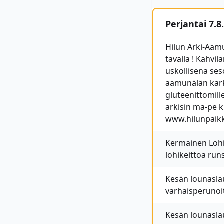
Perjantai 7.8.
Hilun Arki-Aam
tavalla ! Kahvi
uskollisena ses
aamunälän karko
gluteenittomill
arkisin ma-pe 
www.hilunpaikk
Kermainen Lohike
lohikeittoa run
Kesän lounaslau
varhaisperunoit
Kesän lounaslau