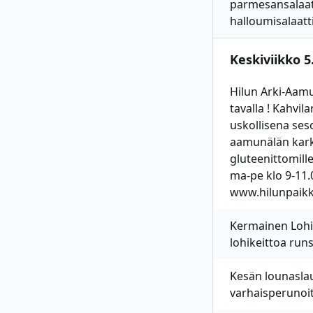
parmesansalaatt
halloumisalaatti
Keskiviikko 5.
Hilun Arki-Aamu
tavalla ! Kahvi
uskollisena ses
aamunälän karkoi
gluteenittomille
ma-pe klo 9-11
www.hilunpaikka
Kermainen Lohike
lohikeittoa run
Kesän lounaslau
varhaisperunoit