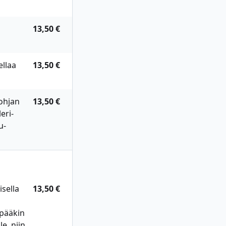
13,50 €
llaa
13,50 €
ohjan
13,50 €
leri-
u-
sella
13,50 €
mpääkin
e, niin