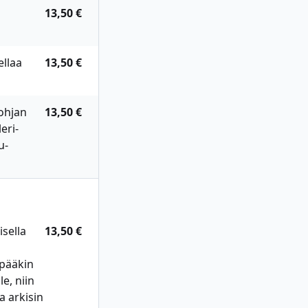
13,50 €
llaa
13,50 €
ohjan
13,50 €
leri-
u-
sella
13,50 €
mpääkin
e, niin
a arkisin