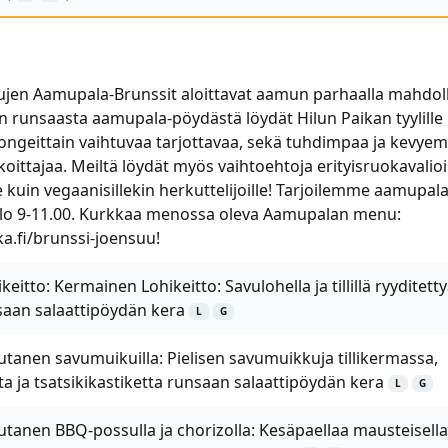
ujen Aamupala-Brunssit aloittavat aamun parhaalla mahdoll
lan runsaasta aamupala-pöydästä löydät Hilun Paikan tyylille
ongeittain vaihtuvaa tarjottavaa, sekä tuhdimpaa ja kevye
ittajaa. Meiltä löydät myös vaihtoehtoja erityisruokavalioill
e kuin vegaanisillekin herkuttelijoille! Tarjoilemme aamupal
klo 9-11.00. Kurkkaa menossa oleva Aamupalan menu:
a.fi/brunssi-joensuu!
itto: Kermainen Lohikeitto: Savulohella ja tillillä ryyditett
saan salaattipöydän kera
L
G
tanen savumuikuilla: Pielisen savumuikkuja tillikermassa,
a ja tsatsikikastiketta runsaan salaattipöydän kera
L
G
tanen BBQ-possulla ja chorizolla: Kesäpaellaa mausteisella