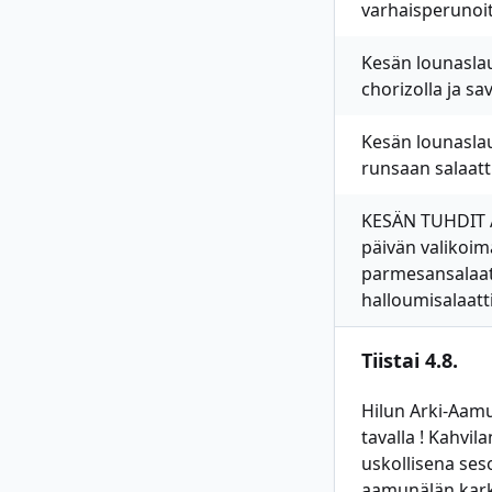
varhaisperunoit
Kesän lounaslau
chorizolla ja s
Kesän lounasla
runsaan salaat
KESÄN TUHDIT A
päivän valikoimas
parmesansalaatt
halloumisalaatti
Tiistai 4.8.
Hilun Arki-Aamu
tavalla ! Kahvi
uskollisena ses
aamunälän karkoi