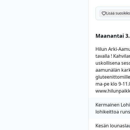
Lisää suosikiks
Maanantai 3.
Hilun Arki-Aamu
tavalla ! Kahvi
uskollisena ses
aamunälän karkoi
gluteenittomille
ma-pe klo 9-11
www.hilunpaikka
Kermainen Lohike
lohikeittoa run
Kesän lounaslau