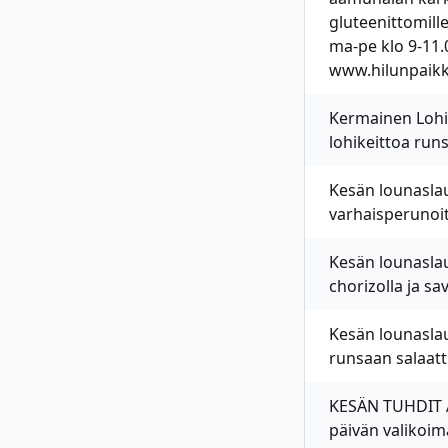
gluteenittomille
ma-pe klo 9-11
www.hilunpaikka
Kermainen Lohike
lohikeittoa run
Kesän lounaslau
varhaisperunoit
Kesän lounaslau
chorizolla ja s
Kesän lounasla
runsaan salaat
KESÄN TUHDIT A
päivän valikoimas