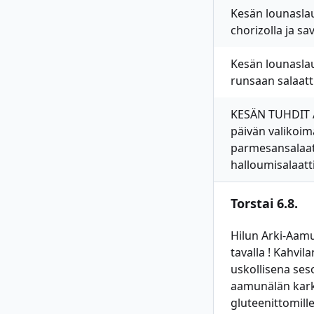
Kesän lounaslau
chorizolla ja s
Kesän lounasla
runsaan salaat
KESÄN TUHDIT A
päivän valikoimas
parmesansalaatt
halloumisalaatti
Torstai 6.8.
Hilun Arki-Aamu
tavalla ! Kahvi
uskollisena ses
aamunälän karkoi
gluteenittomille