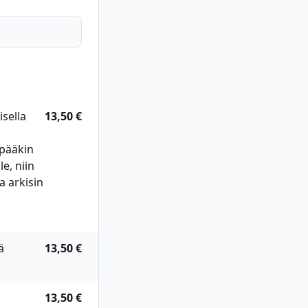
sella
13,50 €
mpääkin
e, niin
a arkisin
ä
13,50 €
13,50 €