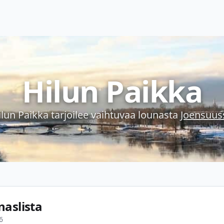
Hilun Paikka
ilun Paikka
tarjoilee vaihtuvaa lounasta
Joensuus
naslista
6