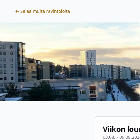
← Selaa muita ravintoloita
H
Viikon lou
03.08. - 09.08.202