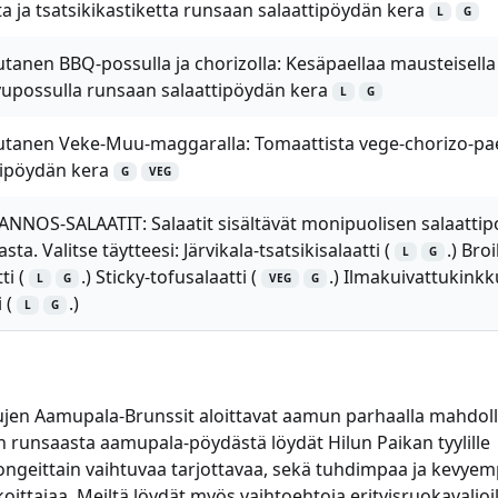
a ja tsatsikikastiketta runsaan salaattipöydän kera
L
G
tanen BBQ-possulla ja chorizolla: Kesäpaellaa mausteisella
avupossulla runsaan salaattipöydän kera
L
G
utanen Veke-Muu-maggaralla: Tomaattista vege-chorizo-pae
tipöydän kera
G
VEG
NNOS-SALAATIT: Salaatit sisältävät monipuolisen salaattip
ta. Valitse täytteesi: Järvikala-tsatsikisalaatti (
.) Broi
L
G
i (
.) Sticky-tofusalaatti (
.) Ilmakuivattukinkk
L
G
VEG
G
 (
.)
L
G
jen Aamupala-Brunssit aloittavat aamun parhaalla mahdolli
lan runsaasta aamupala-pöydästä löydät Hilun Paikan tyylille
ongeittain vaihtuvaa tarjottavaa, sekä tuhdimpaa ja kevye
ttajaa. Meiltä löydät myös vaihtoehtoja erityisruokavalioill