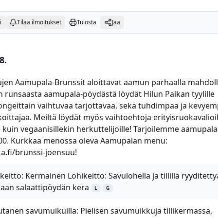
i
Tilaa ilmoitukset
Tulosta
Jaa
8.
jen Aamupala-Brunssit aloittavat aamun parhaalla mahdolli
lan runsaasta aamupala-pöydästä löydät Hilun Paikan tyylille
ongeittain vaihtuvaa tarjottavaa, sekä tuhdimpaa ja kevye
ttajaa. Meiltä löydät myös vaihtoehtoja erityisruokavalioill
 kuin vegaanisillekin herkuttelijoille! Tarjoilemme aamupala
.00. Kurkkaa menossa oleva Aamupalan menu:
.fi/brunssi-joensuu!
itto: Kermainen Lohikeitto: Savulohella ja tillillä ryyditetty
saan salaattipöydän kera
L
G
tanen savumuikuilla: Pielisen savumuikkuja tillikermassa,