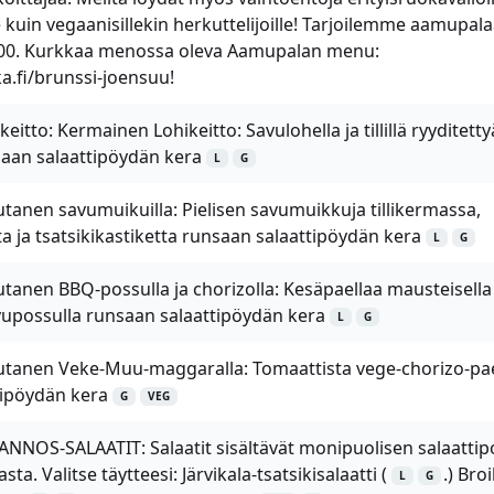
 kuin vegaanisillekin herkuttelijoille! Tarjoilemme aamupala
.00. Kurkkaa menossa oleva Aamupalan menu:
.fi/brunssi-joensuu!
itto: Kermainen Lohikeitto: Savulohella ja tillillä ryyditetty
saan salaattipöydän kera
L
G
tanen savumuikuilla: Pielisen savumuikkuja tillikermassa,
a ja tsatsikikastiketta runsaan salaattipöydän kera
L
G
tanen BBQ-possulla ja chorizolla: Kesäpaellaa mausteisella
avupossulla runsaan salaattipöydän kera
L
G
utanen Veke-Muu-maggaralla: Tomaattista vege-chorizo-pae
tipöydän kera
G
VEG
NNOS-SALAATIT: Salaatit sisältävät monipuolisen salaattip
ta. Valitse täytteesi: Järvikala-tsatsikisalaatti (
.) Broi
L
G