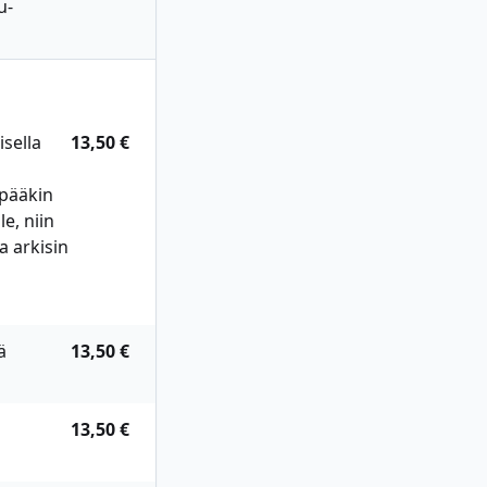
u-
sella
13,50 €
mpääkin
e, niin
a arkisin
ä
13,50 €
13,50 €