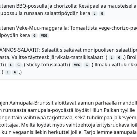
tanen BBQ-possulla ja chorizolla: Kesäpaellaa mausteisella
avupossulla runsaan salaattipöydän kera
L
G
utanen Veke-Muu-maggaralla: Tomaattista vege-chorizo-pae
tipöydän kera
G
VEG
NNOS-SALAATIT: Salaatit sisältävät monipuolisen salaattip
ta. Valitse täytteesi: Järvikala-tsatsikisalaatti (
.) Broi
L
G
i (
.) Sticky-tofusalaatti (
.) Ilmakuivattukinkk
L
G
VEG
G
 (
.)
L
G
jen Aamupala-Brunssit aloittavat aamun parhaalla mahdolli
lan runsaasta aamupala-pöydästä löydät Hilun Paikan tyylille
ongeittain vaihtuvaa tarjottavaa, sekä tuhdimpaa ja kevye
ttajaa. Meiltä löydät myös vaihtoehtoja erityisruokavalioill
 kuin vegaanisillekin herkuttelijoille! Tarjoilemme aamupala