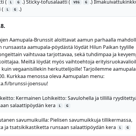
i (
.) Sticky-tofusalaatti (
.) Ilmakuivattukinkk
L
G
VEG
G
 (
.)
L
G
8.
jen Aamupala-Brunssit aloittavat aamun parhaalla mahdolli
lan runsaasta aamupala-pöydästä löydät Hilun Paikan tyylille
ongeittain vaihtuvaa tarjottavaa, sekä tuhdimpaa ja kevye
ttajaa. Meiltä löydät myös vaihtoehtoja erityisruokavalioill
 kuin vegaanisillekin herkuttelijoille! Tarjoilemme aamupala
.00. Kurkkaa menossa oleva Aamupalan menu:
.fi/brunssi-joensuu!
itto: Kermainen Lohikeitto: Savulohella ja tillillä ryyditetty
saan salaattipöydän kera
L
G
tanen savumuikuilla: Pielisen savumuikkuja tillikermassa,
a ja tsatsikikastiketta runsaan salaattipöydän kera
L
G