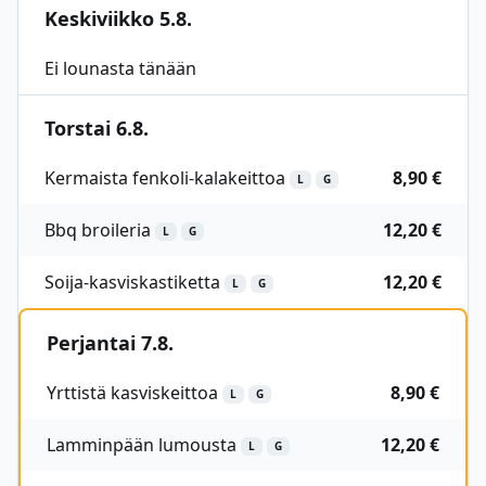
Keskiviikko 5.8.
Ei lounasta tänään
Torstai 6.8.
Kermaista fenkoli-kalakeittoa
8,90 €
L
G
Bbq broileria
12,20 €
L
G
Soija-kasviskastiketta
12,20 €
L
G
Perjantai 7.8.
Yrttistä kasviskeittoa
8,90 €
L
G
Lamminpään lumousta
12,20 €
L
G