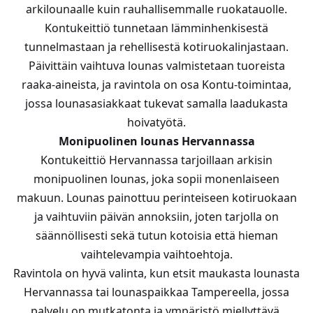
arkilounaalle kuin rauhallisemmalle ruokatauolle.
Kontukeittiö tunnetaan lämminhenkisestä
tunnelmastaan ja rehellisestä kotiruokalinjastaan.
Päivittäin vaihtuva lounas valmistetaan tuoreista
raaka-aineista, ja ravintola on osa Kontu-toimintaa,
jossa lounasasiakkaat tukevat samalla laadukasta
hoivatyötä.
Monipuolinen lounas Hervannassa
Kontukeittiö Hervannassa tarjoillaan arkisin
monipuolinen lounas, joka sopii monenlaiseen
makuun. Lounas painottuu perinteiseen kotiruokaan
ja vaihtuviin päivän annoksiin, joten tarjolla on
säännöllisesti sekä tutun kotoisia että hieman
vaihtelevampia vaihtoehtoja.
Ravintola on hyvä valinta, kun etsit maukasta lounasta
Hervannassa tai lounaspaikkaa Tampereella, jossa
palvelu on mutkatonta ja ympäristö miellyttävä.