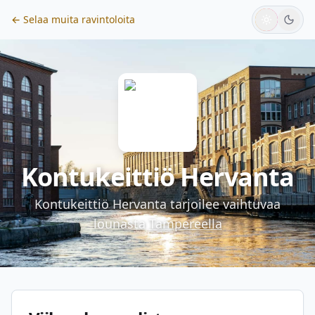
← Selaa muita ravintoloita
Kontukeittiö Hervanta
Kontukeittiö Hervanta
tarjoilee vaihtuvaa
lounasta
Tampereella