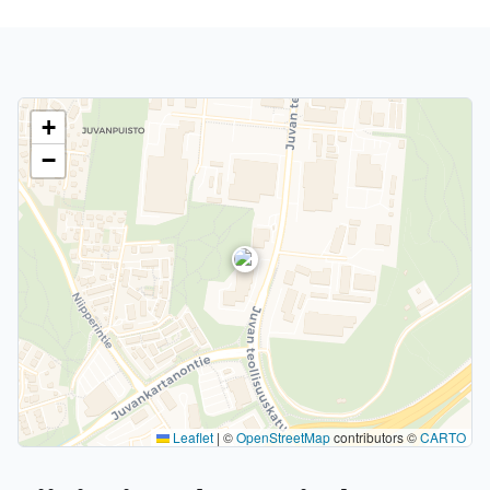
+
−
Leaflet
|
©
OpenStreetMap
contributors ©
CARTO