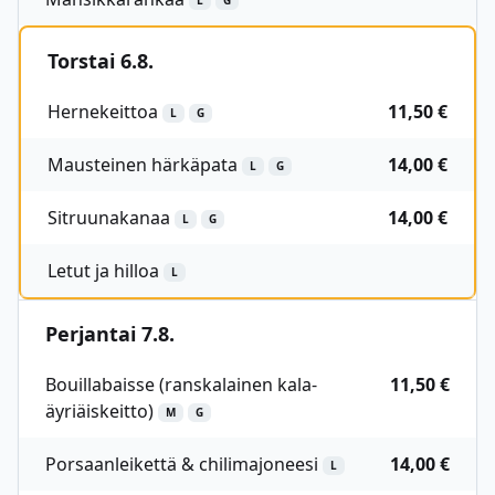
L
G
Torstai 6.8.
Hernekeittoa
11,50 €
L
G
Mausteinen härkäpata
14,00 €
L
G
Sitruunakanaa
14,00 €
L
G
Letut ja hilloa
L
Perjantai 7.8.
Bouillabaisse (ranskalainen kala-
11,50 €
äyriäiskeitto)
M
G
Porsaanleikettä & chilimajoneesi
14,00 €
L