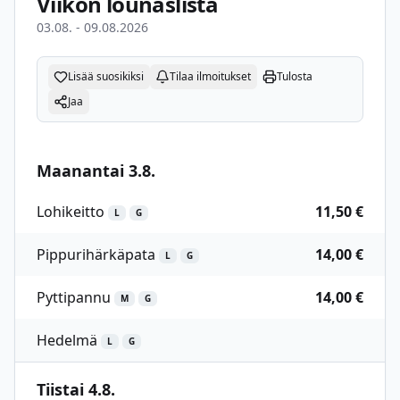
Viikon lounaslista
03.08. - 09.08.2026
Lisää suosikiksi
Tilaa ilmoitukset
Tulosta
Jaa
Maanantai 3.8.
Lohikeitto
11,50 €
L
G
Pippurihärkäpata
14,00 €
L
G
Pyttipannu
14,00 €
M
G
Hedelmä
L
G
Tiistai 4.8.