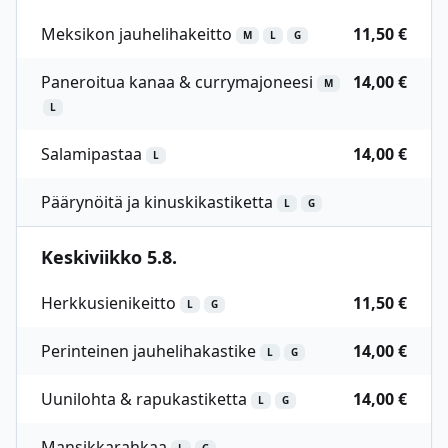
Meksikon jauhelihakeitto
11,50 €
M
L
G
Paneroitua kanaa & currymajoneesi
14,00 €
M
L
Salamipastaa
14,00 €
L
Päärynöitä ja kinuskikastiketta
L
G
Keskiviikko 5.8.
Herkkusienikeitto
11,50 €
L
G
Perinteinen jauhelihakastike
14,00 €
L
G
Uunilohta & rapukastiketta
14,00 €
L
G
Mansikkarahkaa