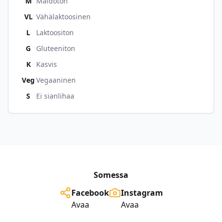
M
Maidoton
VL
Vähälaktoosinen
L
Laktoositon
G
Gluteeniton
K
Kasvis
Veg
Vegaaninen
S
Ei sianlihaa
Somessa
Facebook
Instagram
Avaa
Avaa