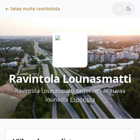
← Selaa muita ravintoloita
Ravintola Lounasmatti
Ravintola Lounasmatti
tarjoilee vaihtuvaa
lounasta
Espoossa