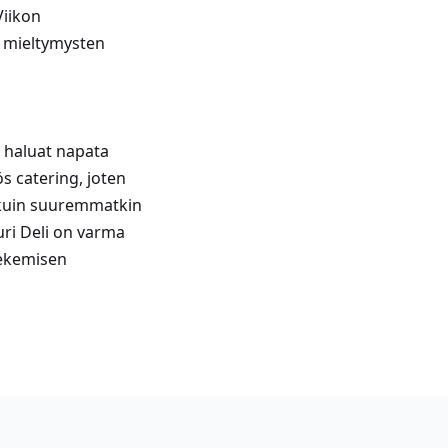
Viikon
n mieltymysten
n haluat napata
ös catering, joten
t kuin suuremmatkin
uuri Deli on varma
tekemisen