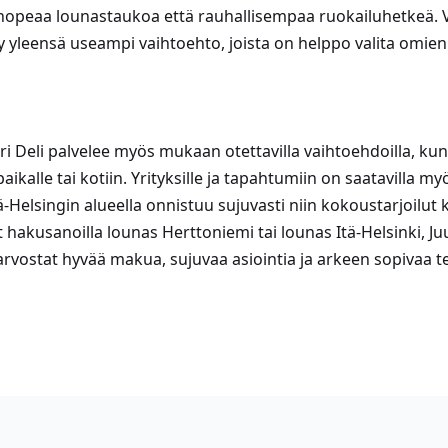
nopeaa lounastaukoa että rauhallisempaa ruokailuhetkeä. 
yy yleensä useampi vaihtoehto, joista on helppo valita omie
ri Deli palvelee myös mukaan otettavilla vaihtoehdoilla, ku
ikalle tai kotiin. Yrityksille ja tapahtumiin on saatavilla my
ä-Helsingin alueella onnistuu sujuvasti niin kokoustarjoilu
sit hakusanoilla lounas Herttoniemi tai lounas Itä-Helsinki, J
n arvostat hyvää makua, sujuvaa asiointia ja arkeen sopivaa 