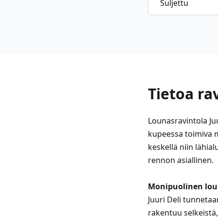
Suljettu
Tietoa ra
Lounasravintola Ju
kupeessa toimiva m
keskellä niin lähia
rennon asiallinen.
Monipuolinen lou
Juuri Deli tunnetaa
rakentuu selkeistä,