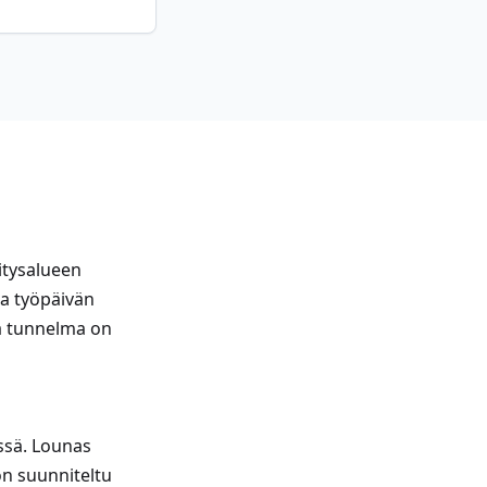
itysalueen
a työpäivän
ja tunnelma on
issä. Lounas
 on suunniteltu