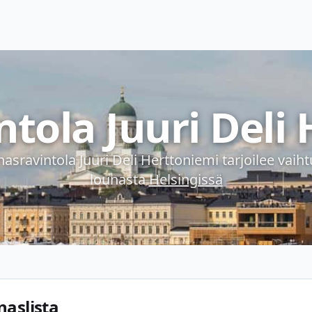
tola Juuri Deli
asravintola Juuri Deli Herttoniemi
tarjoilee vaih
lounasta
Helsingissä
naslista