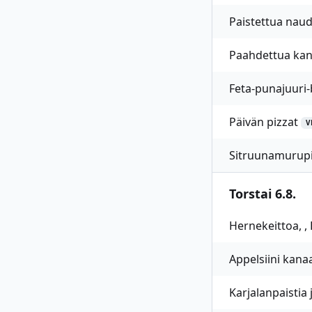
Paistettua naud
Paahdettua kana
Feta-punajuuri-
Päivän pizzat
V
Sitruunamurupi
Torstai 6.8.
Hernekeittoa, , 
Appelsiini kanaa
Karjalanpaistia