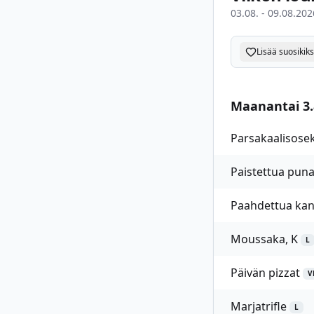
03.08. - 09.08.202
Lisää suosikiks
Maanantai 3.
Parsakaalisoseke
Paistettua puna-
Paahdettua kanaa
Moussaka, K
L
Päivän pizzat
V
Marjatrifle
L