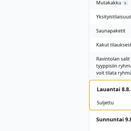
Mutakakku
L
Yksityistilaisuu
Saunapaketit
Kakut tilaukses
Ravintolan sali
tyyppisiin ryhmä
voit tilata ryhm
Lauantai 8.8.
Suljettu
Sunnuntai 9.