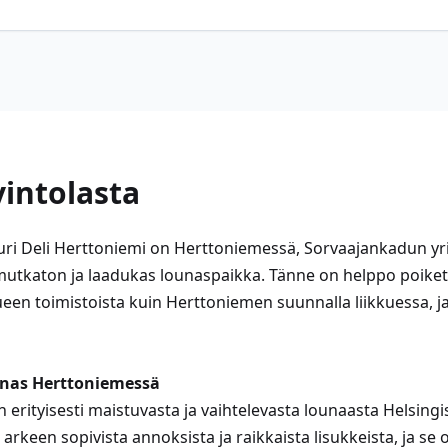
vintolasta
uri Deli Herttoniemi on Herttoniemessä, Sorvaajankadun yr
utkaton ja laadukas lounaspaikka. Tänne on helppo poiket
lueen toimistoista kuin Herttoniemen suunnalla liikkuessa, 
nas Herttoniemessä
n erityisesti maistuvasta ja vaihtelevasta lounaasta Helsing
 arkeen sopivista annoksista ja raikkaista lisukkeista, ja se