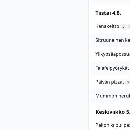
Tiistai 4.8.
Kanakeitto
L
Sitruunainen k
Ylikypsääpossua 
Falafelpyörykä
Päivän pizzat
V
Mummon heruk
Keskiviikko 5.
Pekoni-sipulipa