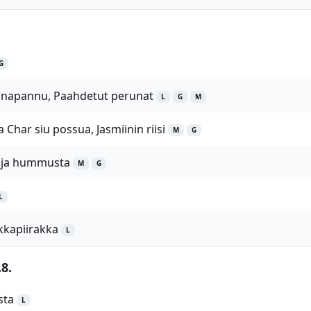
G
anapannu, Paahdetut perunat
L
G
M
Char siu possua, Jasmiinin riisi
M
G
t ja hummusta
M
G
L
kapiirakka
L
8.
sta
L