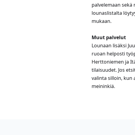
palvelemaan sekä 
lounaslistalta löyt
mukaan.
Muut palvelut
Lounaan lisäksi Juu
ruoan helposti työpa
Herttoniemen ja It
tilaisuudet. Jos et
valinta silloin, ku
meininkiä.