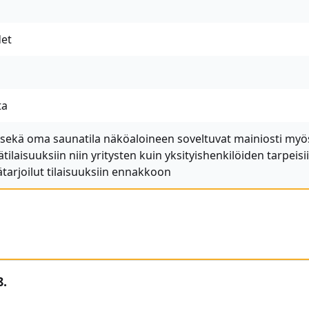
det
ta
t sekä oma saunatila näköaloineen soveltuvat mainiosti myö
tilaisuuksiin niin yritysten kuin yksityishenkilöiden tarpeisi
ätarjoilut tilaisuuksiin ennakkoon
8.