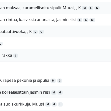
an maksaa, karamellisoitu sipulit Muusi, , K
M
L
G
n rintaa, kasviksia ananasta, Jasmin riisi
L
G
M
bataattivuoka, , K
L
G
L
irakka
L
K rapeaa pekonia ja sipulia
M
G
 korealaisittain Jasmin riisi
M
G
 ja suolakurkkuja, Muusi
M
G
L