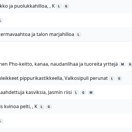
ikko ja puolukkahilloa, , K
L
G
L
ermavaahtoa ja talon marjahilloa
L
nen Pho-keitto, kanaa, naudanlihaa ja tuoreita yrttejä
M
G
eikkeet pippurikastikkeella, Valkosipuli perunat
L
G
ahdettuja kasviksia, Jasmín riisi
L
G
M
 kvinoa pelti, , K
L
G
L