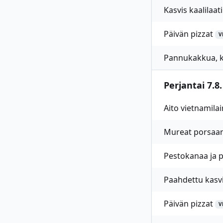
Kasvis kaalilaat
Päivän pizzat
V
Pannukakkua, k
Perjantai 7.8.
Aito vietnamilai
Mureat porsaanl
Pestokanaa ja pa
Paahdettu kasvis
Päivän pizzat
V