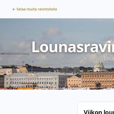
← Selaa muita ravintoloita
Lounasravin
Loun
Viikon lou