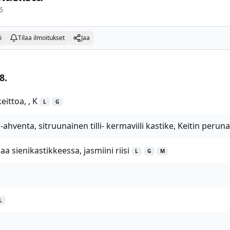
6
i
Tilaa ilmoitukset
Jaa
8.
ittoa, , K
L
G
ahventa, sitruunainen tilli- kermaviili kastike, Keitin peruna
 sienikastikkeessa, jasmiini riisi
L
G
M
L