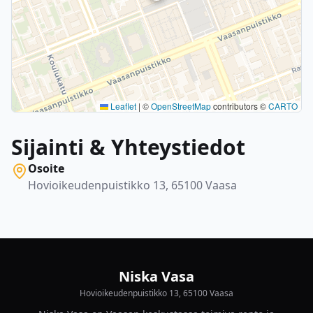
Leaflet
|
©
OpenStreetMap
contributors ©
CARTO
Sijainti & Yhteystiedot
Osoite
Hovioikeudenpuistikko 13, 65100 Vaasa
Niska Vasa
Hovioikeudenpuistikko 13, 65100 Vaasa