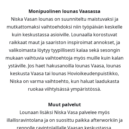
Monipuolinen lounas Vaasassa
Niska Vasan lounas on suunniteltu maistuvaksi ja
mutkattomaksi vaihtoehdoksi niin työpäivän keskelle
kuin keskustassa asioiville. Lounaalla korostuvat
raikkaat maut ja saariston inspiroimat annokset, ja
valikoimasta löytyy tyypillisesti kalaa sekä sesongin
mukaan vaihtuvia vaihtoehtoja myös muille kuin kalan
ystäville. Jos haet hakusanoilla lounas Vaasa, lounas
keskusta Vaasa tai lounas Hovioikeudenpuistikko,
Niska on varma vaihtoehto, kun haluat laadukasta
ruokaa viihtyisässä ympäristössä.
Muut palvelut
Lounaan lisäksi Niska Vasa palvelee myös
illallisravintolana ja on suosittu paikka afterworkiin ja
rennolle ravintolaillalle Vaasan keskustassa.