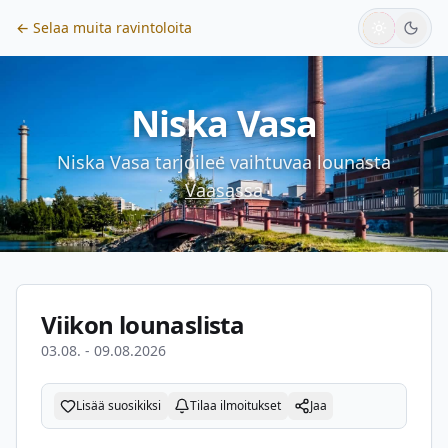
← Selaa muita ravintoloita
Niska Vasa
Niska Vasa
tarjoilee vaihtuvaa lounasta
Vaasassa
Viikon lounaslista
03.08. - 09.08.2026
Lisää suosikiksi
Tilaa ilmoitukset
Jaa