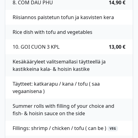
8. COM DAU PHU
14,90 €
Riisiannos paistetun tofun ja kasvisten kera
Rice dish with tofu and vegetables
10. GOI CUON 3 KPL
13,00 €
Kesäkääryleet valitsemallasi täytteellä ja
kastikkeina kala- & hoisin kastike
Täytteet: katkarapu / kana / tofu ( saa
vegaanisena )
Summer rolls with filling of your choice and
fish- & hoisin sauce on the side
Fillings: shrimp / chicken / tofu ( can be )
VEG