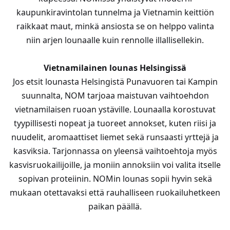
kaupunkiravintolan tunnelma ja Vietnamin keittiön
raikkaat maut, minkä ansiosta se on helppo valinta
niin arjen lounaalle kuin rennolle illallisellekin.
Vietnamilainen lounas Helsingissä
Jos etsit lounasta Helsingistä Punavuoren tai Kampin
suunnalta, NOM tarjoaa maistuvan vaihtoehdon
vietnamilaisen ruoan ystäville. Lounaalla korostuvat
tyypillisesti nopeat ja tuoreet annokset, kuten riisi ja
nuudelit, aromaattiset liemet sekä runsaasti yrttejä ja
kasviksia. Tarjonnassa on yleensä vaihtoehtoja myös
kasvisruokailijoille, ja moniin annoksiin voi valita itselle
sopivan proteiinin. NOMin lounas sopii hyvin sekä
mukaan otettavaksi että rauhalliseen ruokailuhetkeen
paikan päällä.