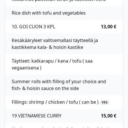
Rice dish with tofu and vegetables
10. GOI CUON 3 KPL
13,00 €
Kesäkääryleet valitsemallasi täytteellä ja
kastikkeina kala- & hoisin kastike
Täytteet: katkarapu / kana / tofu ( saa
vegaanisena )
Summer rolls with filling of your choice and
fish- & hoisin sauce on the side
Fillings: shrimp / chicken / tofu ( can be )
VEG
19 VIETNAMESE CURRY
15,00 €