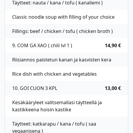
Täytteet: nauta / kana / tofu ( kanaliemi )
Classic noodle soup with filling of your choice
Fillings: beef / chicken / tofu ( chicken broth )
9. COM GA XAO ( chili lvl 1 )
14,90 €
Riisiannos paistetun kanan ja kasvisten kera
Rice dish with chicken and vegetables
10. GOI CUON 3 KPL
13,00 €
Kesäkääryleet valitsemallasi täytteellä ja
kastikkeena hoisin kastike
Täytteet: katkarapu / kana / tofu ( saa
vegaanisena )