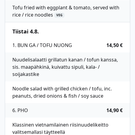
Tofu fried with eggplant & tomato, served with
rice / rice noodles
VEG
Tiistai 4.8.
1. BUN GA / TOFU NUONG
14,50 €
Nuudelisalaatti grillatun kanan / tofun kanssa,
sis. maapähkinä, kuivattu sipuli, kala- /
soijakastike
Noodle salad with grilled chicken / tofu, inc.
peanuts, dried onions & fish / soy sauce
6. PHO
14,90 €
Klassinen vietnamilainen riisinuudelikeitto
valitsemallasi täytteellä