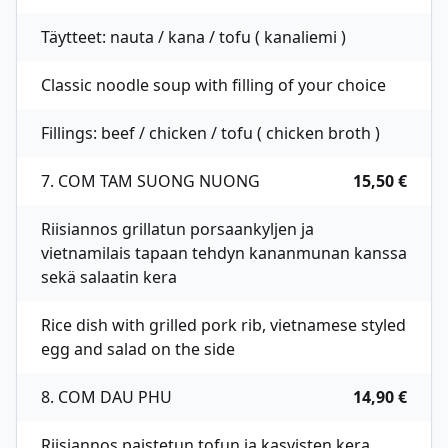
Täytteet: nauta / kana / tofu ( kanaliemi )
Classic noodle soup with filling of your choice
Fillings: beef / chicken / tofu ( chicken broth )
7. COM TAM SUONG NUONG
15,50 €
Riisiannos grillatun porsaankyljen ja
vietnamilais tapaan tehdyn kananmunan kanssa
sekä salaatin kera
Rice dish with grilled pork rib, vietnamese styled
egg and salad on the side
8. COM DAU PHU
14,90 €
Riisiannos paistetun tofun ja kasvisten kera