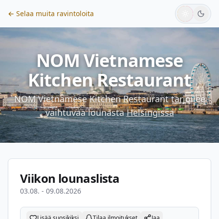
← Selaa muita ravintoloita
NOM Vietnamese
Kitchen Restaurant
NOM Vietnamese Kitchen Restaurant
tarjoilee
vaihtuvaa lounasta
Helsingissä
Viikon lounaslista
03.08. - 09.08.2026
Lisää suosikiksi
Tilaa ilmoitukset
Jaa