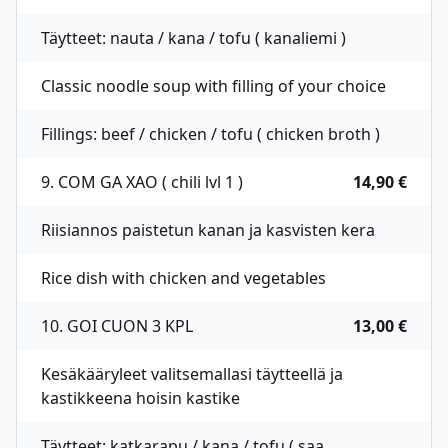
Täytteet: nauta / kana / tofu ( kanaliemi )
Classic noodle soup with filling of your choice
Fillings: beef / chicken / tofu ( chicken broth )
9. COM GA XAO ( chili lvl 1 )
14,90 €
Riisiannos paistetun kanan ja kasvisten kera
Rice dish with chicken and vegetables
10. GOI CUON 3 KPL
13,00 €
Kesäkääryleet valitsemallasi täytteellä ja
kastikkeena hoisin kastike
Täytteet: katkarapu / kana / tofu ( saa