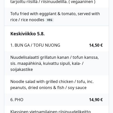
tarjoiltu riisillä / riisinuudelilla. ( vegaaninen )
Tofu fried with eggplant & tomato, served with
rice / rice noodles
VEG
Keskiviikko 5.8.
1. BUN GA / TOFU NUONG
14,50 €
Nuudelisalaatti grillatun kanan / tofun kanssa,
sis. maapähkinä, kuivattu sipuli, kala- /
soijakastike
Noodle salad with grilled chicken / tofu, inc.
peanuts, dried onions & fish / soy sauce
6. PHO
14,90 €
Klassinen vietnamilainen riisinuudelikeitto