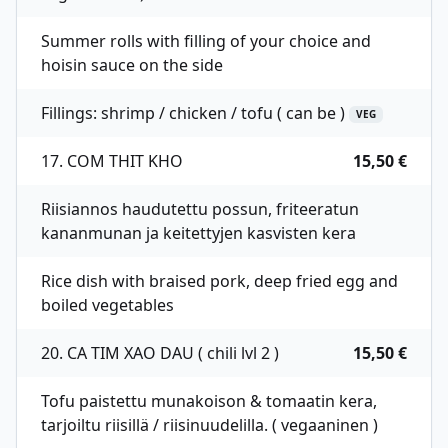
Summer rolls with filling of your choice and
hoisin sauce on the side
Fillings: shrimp / chicken / tofu ( can be )
VEG
17. COM THIT KHO
15,50 €
Riisiannos haudutettu possun, friteeratun
kananmunan ja keitettyjen kasvisten kera
Rice dish with braised pork, deep fried egg and
boiled vegetables
20. CA TIM XAO DAU ( chili lvl 2 )
15,50 €
Tofu paistettu munakoison & tomaatin kera,
tarjoiltu riisillä / riisinuudelilla. ( vegaaninen )