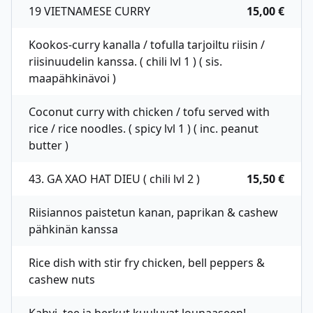
19 VIETNAMESE CURRY
15,00 €
Kookos-curry kanalla / tofulla tarjoiltu riisin /
riisinuudelin kanssa. ( chili lvl 1 ) ( sis.
maapähkinävoi )
Coconut curry with chicken / tofu served with
rice / rice noodles. ( spicy lvl 1 ) ( inc. peanut
butter )
43. GA XAO HAT DIEU ( chili lvl 2 )
15,50 €
Riisiannos paistetun kanan, paprikan & cashew
pähkinän kanssa
Rice dish with stir fry chicken, bell peppers &
cashew nuts