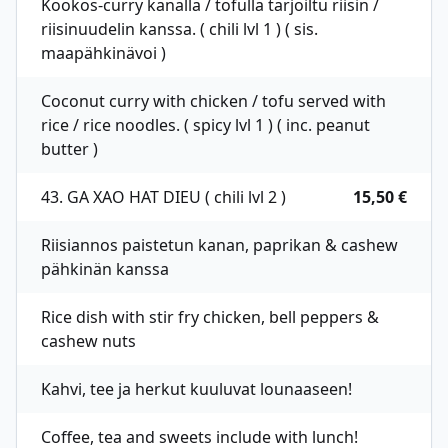
Kookos-curry kanalla / tofulla tarjoiltu riisin /
riisinuudelin kanssa. ( chili lvl 1 ) ( sis.
maapähkinävoi )
Coconut curry with chicken / tofu served with
rice / rice noodles. ( spicy lvl 1 ) ( inc. peanut
butter )
43. GA XAO HAT DIEU ( chili lvl 2 )
15,50 €
Riisiannos paistetun kanan, paprikan & cashew
pähkinän kanssa
Rice dish with stir fry chicken, bell peppers &
cashew nuts
Kahvi, tee ja herkut kuuluvat lounaaseen!
Coffee, tea and sweets include with lunch!