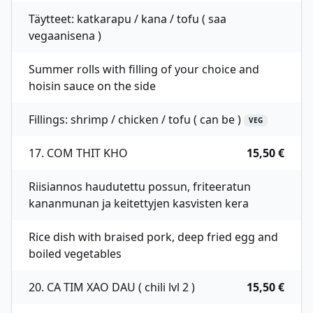
Täytteet: katkarapu / kana / tofu ( saa
vegaanisena )
Summer rolls with filling of your choice and
hoisin sauce on the side
Fillings: shrimp / chicken / tofu ( can be )
VEG
17. COM THIT KHO
15,50 €
Riisiannos haudutettu possun, friteeratun
kananmunan ja keitettyjen kasvisten kera
Rice dish with braised pork, deep fried egg and
boiled vegetables
20. CA TIM XAO DAU ( chili lvl 2 )
15,50 €