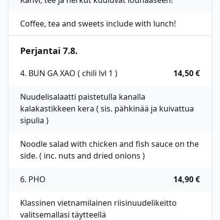
Kahvi, tee ja herkut kuuluvat lounaaseen!
Coffee, tea and sweets include with lunch!
Perjantai 7.8.
4. BUN GA XAO ( chili lvl 1 )
14,50 €
Nuudelisalaatti paistetulla kanalla
kalakastikkeen kera ( sis. pähkinää ja kuivattua
sipulia )
Noodle salad with chicken and fish sauce on the
side. ( inc. nuts and dried onions )
6. PHO
14,90 €
Klassinen vietnamilainen riisinuudelikeitto
valitsemallasi täytteellä