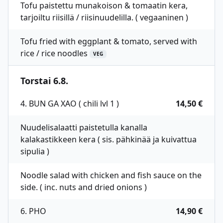
Tofu paistettu munakoison & tomaatin kera,
tarjoiltu riisillä / riisinuudelilla. ( vegaaninen )
Tofu fried with eggplant & tomato, served with
rice / rice noodles
VEG
Torstai 6.8.
4. BUN GA XAO ( chili lvl 1 )
14,50 €
Nuudelisalaatti paistetulla kanalla
kalakastikkeen kera ( sis. pähkinää ja kuivattua
sipulia )
Noodle salad with chicken and fish sauce on the
side. ( inc. nuts and dried onions )
6. PHO
14,90 €