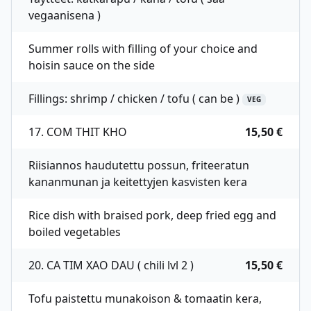
vegaanisena )
Summer rolls with filling of your choice and
hoisin sauce on the side
Fillings: shrimp / chicken / tofu ( can be )
VEG
17. COM THIT KHO
15,50 €
Riisiannos haudutettu possun, friteeratun
kananmunan ja keitettyjen kasvisten kera
Rice dish with braised pork, deep fried egg and
boiled vegetables
20. CA TIM XAO DAU ( chili lvl 2 )
15,50 €
Tofu paistettu munakoison & tomaatin kera,