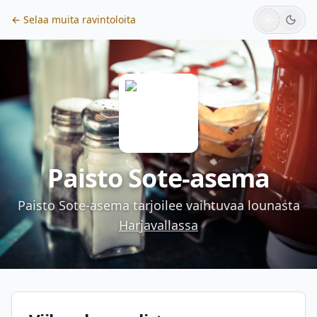
← Selaa muita ravintoloita
Paisto Sote-asema
Paisto Sote-asema
tarjoilee vaihtuvaa lounasta
Harjavallassa