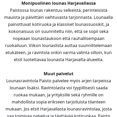
Monipuolinen lounas Harjavallassa
Paistossa lounas rakentuu selkeistä, perinteisistä
mauista ja päivittäin vaihtuvasta tarjonnasta. Lounaalla
painottuvat kotiruoka ja klassiset lounassuosikit, ja
kokonaisuus on suunniteltu niin, että se sopii sekä
nopeaan lounastaukoon että rauhallisempaan
ruokailuun. Viikon lounaslista auttaa suunnittelemaan
etukäteen, ja ravintola onkin varma valinta silloin, kun
etsit luotettavaa lounasta Harjavalta-alueelta.
Muut palvelut
Lounasravintola Paisto palvelee myös arjen tarpeissa
lounaan lisäksi. Ravintolasta voi tyypillisesti saada
ruokaa mukaan, ja yrityksille sekä ryhmille on
mahdollista sopia erikseen tarjoiluista tilanteen
mukaan. Jos etsit Harjavallasta lounasravintolaa, josta
saa toimivaa palvelua ja täyttävää kotiruokaa, Paisto