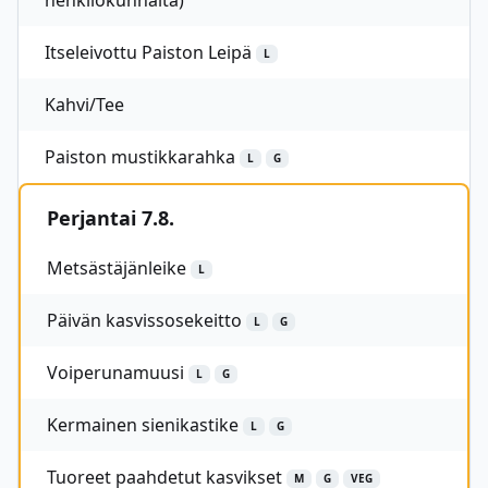
henkilökunnalta)
Itseleivottu Paiston Leipä
L
Kahvi/Tee
Paiston mustikkarahka
L
G
Perjantai 7.8.
Metsästäjänleike
L
Päivän kasvissosekeitto
L
G
Voiperunamuusi
L
G
Kermainen sienikastike
L
G
Tuoreet paahdetut kasvikset
M
G
VEG