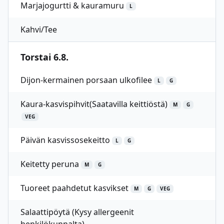
Marjajogurtti & kauramuru
L
Kahvi/Tee
Torstai 6.8.
Dijon-kermainen porsaan ulkofilee
L
G
Kaura-kasvispihvit(Saatavilla keittiöstä)
M
G
VEG
Päivän kasvissosekeitto
L
G
Keitetty peruna
M
G
Tuoreet paahdetut kasvikset
M
G
VEG
Salaattipöytä (Kysy allergeenit