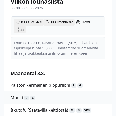
Viikon lounaslista
03.08. - 09.08.2026
Lisää suosikiksi
Tilaa ilmoitukset
Tulosta
Jaa
Lounas 13,90 €, Kevytlounas 11,90 €, Eläkeläis ja
Opiskelija hinta 13,00 € . Käytämme suomalaista
lihaa ja poikkeuksista ilmoitamme erikseen
Maanantai 3.8.
Paiston kermainen pippurilohi
L
G
Muusi
L
G
Itkutofu (Saatavilla keittiöstä)
M
G
VEG