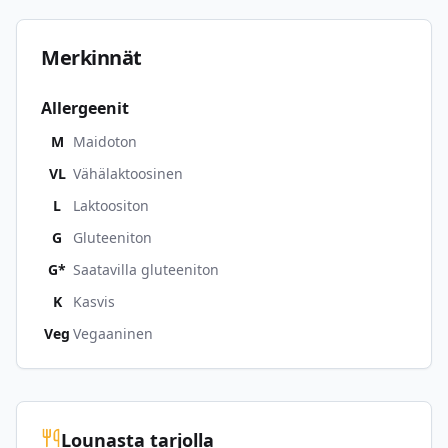
Merkinnät
Allergeenit
M
Maidoton
VL
Vähälaktoosinen
L
Laktoositon
G
Gluteeniton
G*
Saatavilla gluteeniton
K
Kasvis
Veg
Vegaaninen
Lounasta tarjolla