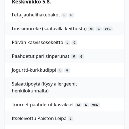
Keskiviikko 5.8.
Feta-jauhelihakebakot
L
G
Linssimureke (saatavilla keittiöstä)
M
G
VEG
Päivän kasvissosekeitto
L
G
Paahdetut pariisinperunat
M
G
Jogurtti-kurkkudippi
L
G
Salaattipöytä (Kysy allergeenit
henkilökunnalta)
Tuoreet paahdetut kasvikset
M
G
VEG
Itseleivottu Paiston Leipä
L