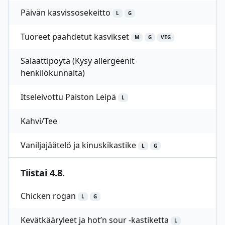
Päivän kasvissosekeitto
L
G
Tuoreet paahdetut kasvikset
M
G
VEG
Salaattipöytä (Kysy allergeenit
henkilökunnalta)
Itseleivottu Paiston Leipä
L
Kahvi/Tee
Vaniljajäätelö ja kinuskikastike
L
G
Tiistai 4.8.
Chicken rogan
L
G
Kevätkääryleet ja hot’n sour -kastiketta
L