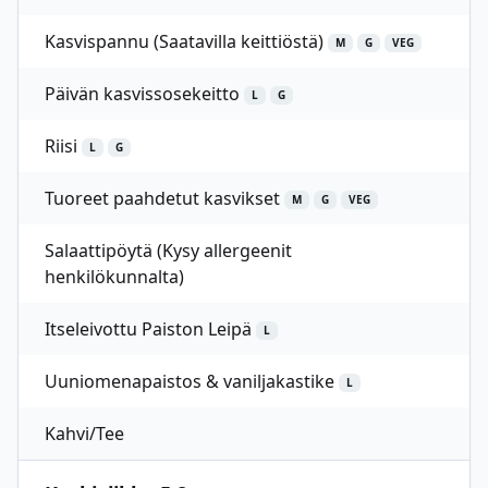
Kasvispannu (Saatavilla keittiöstä)
M
G
VEG
Päivän kasvissosekeitto
L
G
Riisi
L
G
Tuoreet paahdetut kasvikset
M
G
VEG
Salaattipöytä (Kysy allergeenit
henkilökunnalta)
Itseleivottu Paiston Leipä
L
Uuniomenapaistos & vaniljakastike
L
Kahvi/Tee