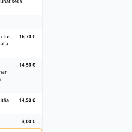
erunat sekä
oitus,
16,70 €
ällä
14,50 €
anan
n
ltää
14,50 €
3,00 €