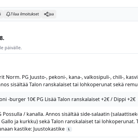
i
Tilaa ilmoitukset
Jaa
8.
le päivälle.
 Norm. PG Juusto-, pekoni-, kana-, valkosipuli-, chili-, kasvis
nos sisältää Talon ranskalaiset tai lohkoperunat sekä remu
ni -burger 10€ PG Lisää Talon ranskalaiset +2€ / Dippi +2€
 Possulla / kanalla. Annos sisältää side-salaatin (salaattisek
de Gallo ja kurkku) sekä Talon ranskalaiset tai lohkoperunat. T
ounaan kastike: Juustokastike
L