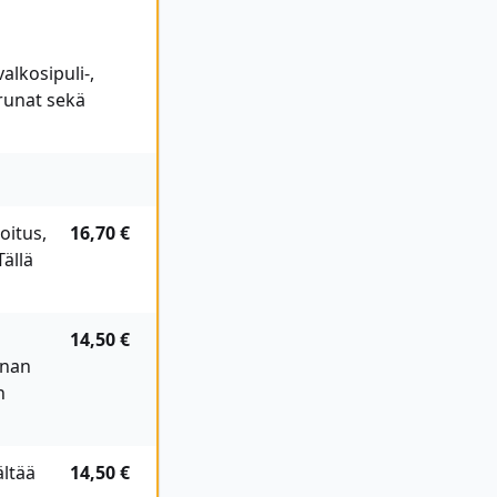
alkosipuli-,
erunat sekä
oitus,
16,70 €
Tällä
14,50 €
anan
n
ältää
14,50 €