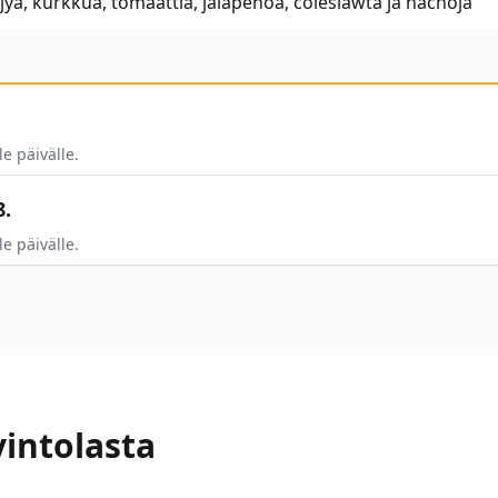
öljyä, kurkkua, tomaattia, jalapenoa, coleslawta ja nachoja
le päivälle.
8.
le päivälle.
vintolasta