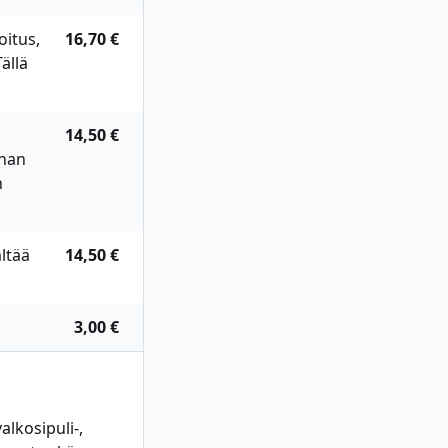
oitus,
16,70 €
ällä
14,50 €
anan
n
ltää
14,50 €
3,00 €
alkosipuli-,