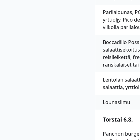
Parilalounas, PG
yrttiöljy, Pico 
viikolla parilal
Boccadillo Possu
salaattisekoitu
reisileikettä, f
ranskalaiset ta
Lentolan salaat
salaattia, yrtti
Lounaslimu
Torstai 6.8.
Panchon burgerit