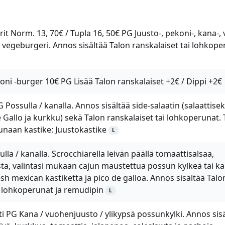
t Norm. 13, 70€ / Tupla 16, 50€ PG Juusto-, pekoni-, kana-, v
tai vegeburgeri. Annos sisältää Talon ranskalaiset tai lohkop
ni -burger 10€ PG Lisää Talon ranskalaiset +2€ / Dippi +2€
 Possulla / kanalla. Annos sisältää side-salaatin (salaattisek
de Gallo ja kurkku) sekä Talon ranskalaiset tai lohkoperunat. 
ounaan kastike: Juustokastike
L
lla / kanalla. Scrocchiarella leivän päällä tomaattisalsaa,
sta, valintasi mukaan cajun maustettua possun kylkeä tai k
resh mexican kastiketta ja pico de galloa. Annos sisältää Talo
i lohkoperunat ja remudipin
L
ti PG Kana / vuohenjuusto / ylikypsä possunkylki. Annos sis