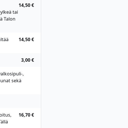
14,50 €
ylkeä tai
ää Talon
ltää
14,50 €
3,00 €
alkosipuli-,
erunat sekä
oitus,
16,70 €
ällä