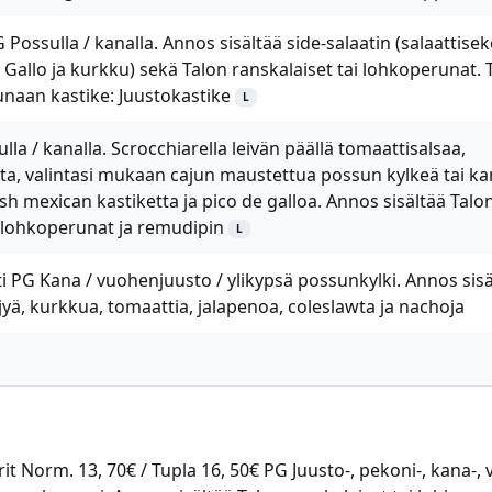
 Possulla / kanalla. Annos sisältää side-salaatin (salaattisek
de Gallo ja kurkku) sekä Talon ranskalaiset tai lohkoperunat. T
ounaan kastike: Juustokastike
L
lla / kanalla. Scrocchiarella leivän päällä tomaattisalsaa,
sta, valintasi mukaan cajun maustettua possun kylkeä tai k
resh mexican kastiketta ja pico de galloa. Annos sisältää Talo
i lohkoperunat ja remudipin
L
ti PG Kana / vuohenjuusto / ylikypsä possunkylki. Annos sisä
öljyä, kurkkua, tomaattia, jalapenoa, coleslawta ja nachoja
 Norm. 13, 70€ / Tupla 16, 50€ PG Juusto-, pekoni-, kana-, v