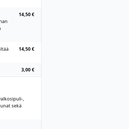
14,50 €
anan
n
ltää
14,50 €
3,00 €
alkosipuli-,
erunat sekä