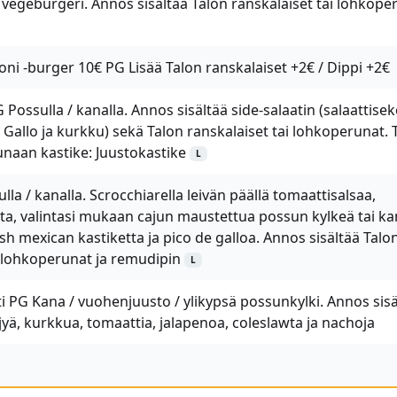
tai vegeburgeri. Annos sisältää Talon ranskalaiset tai lohkop
ni -burger 10€ PG Lisää Talon ranskalaiset +2€ / Dippi +2€
 Possulla / kanalla. Annos sisältää side-salaatin (salaattisek
de Gallo ja kurkku) sekä Talon ranskalaiset tai lohkoperunat. T
ounaan kastike: Juustokastike
L
lla / kanalla. Scrocchiarella leivän päällä tomaattisalsaa,
sta, valintasi mukaan cajun maustettua possun kylkeä tai k
resh mexican kastiketta ja pico de galloa. Annos sisältää Talo
i lohkoperunat ja remudipin
L
ti PG Kana / vuohenjuusto / ylikypsä possunkylki. Annos sisä
öljyä, kurkkua, tomaattia, jalapenoa, coleslawta ja nachoja