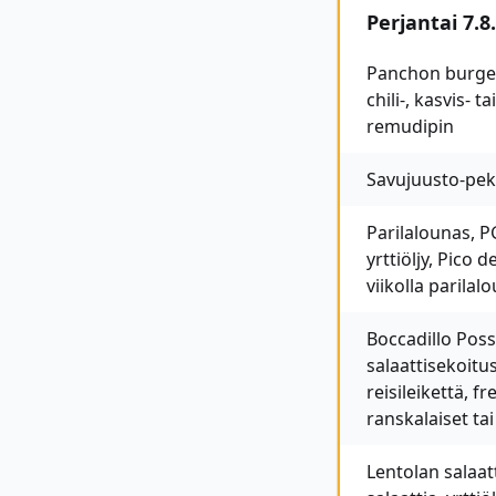
Perjantai 7.8.
Panchon burgeri
chili-, kasvis- 
remudipin
Savujuusto-peko
Parilalounas, PG
yrttiöljy, Pico 
viikolla parilal
Boccadillo Possu
salaattisekoitu
reisileikettä, f
ranskalaiset ta
Lentolan salaat