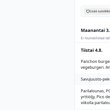
Lisää suosikiks
Maanantai 3.
Ei lounaslistaa täl
Tiistai 4.8.
Panchon burgerit
vegeburgeri. An
Savujuusto-peko
Parilalounas, PG
yrttiöljy, Pico 
viikolla parilal