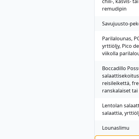
chili-, kasvis- 
remudipin
Savujuusto-peko
Parilalounas, PG
yrttiöljy, Pico 
viikolla parilal
Boccadillo Possu
salaattisekoitu
reisileikettä, f
ranskalaiset ta
Lentolan salaat
salaattia, yrtti
Lounaslimu