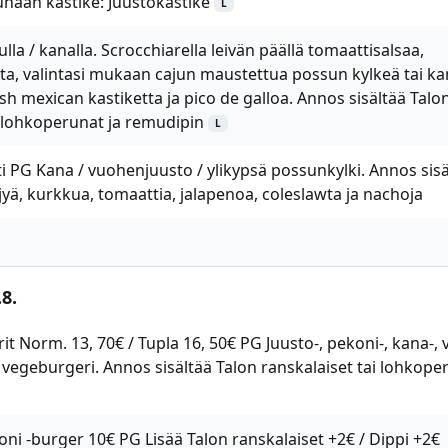
ounaan kastike: Juustokastike
L
lla / kanalla. Scrocchiarella leivän päällä tomaattisalsaa,
sta, valintasi mukaan cajun maustettua possun kylkeä tai k
resh mexican kastiketta ja pico de galloa. Annos sisältää Talo
i lohkoperunat ja remudipin
L
ti PG Kana / vuohenjuusto / ylikypsä possunkylki. Annos sisä
öljyä, kurkkua, tomaattia, jalapenoa, coleslawta ja nachoja
8.
 Norm. 13, 70€ / Tupla 16, 50€ PG Juusto-, pekoni-, kana-, v
tai vegeburgeri. Annos sisältää Talon ranskalaiset tai lohkop
ni -burger 10€ PG Lisää Talon ranskalaiset +2€ / Dippi +2€