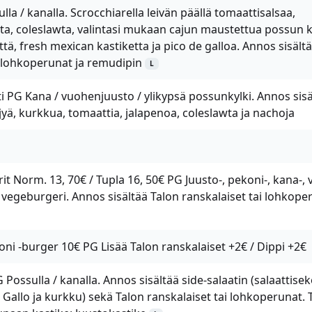
lla / kanalla. Scrocchiarella leivän päällä tomaattisalsaa,
sta, coleslawta, valintasi mukaan cajun maustettua possun k
ttä, fresh mexican kastiketta ja pico de galloa. Annos sisält
i lohkoperunat ja remudipin
L
ti PG Kana / vuohenjuusto / ylikypsä possunkylki. Annos sisä
öljyä, kurkkua, tomaattia, jalapenoa, coleslawta ja nachoja
 Norm. 13, 70€ / Tupla 16, 50€ PG Juusto-, pekoni-, kana-, v
tai vegeburgeri. Annos sisältää Talon ranskalaiset tai lohkop
ni -burger 10€ PG Lisää Talon ranskalaiset +2€ / Dippi +2€
 Possulla / kanalla. Annos sisältää side-salaatin (salaattisek
de Gallo ja kurkku) sekä Talon ranskalaiset tai lohkoperunat. T