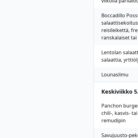
viikolla parilal
Boccadillo Possu
salaattisekoitu
reisileikettä, f
ranskalaiset ta
Lentolan salaat
salaattia, yrtti
Lounaslimu
Keskiviikko 5.
Panchon burgerit
chili-, kasvis- 
remudipin
Savujuusto-peko