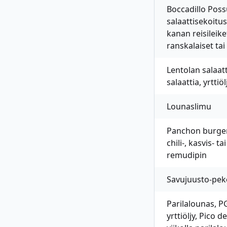
Boccadillo Possu
salaattisekoitu
kanan reisileike
ranskalaiset ta
Lentolan salaat
salaattia, yrtti
Lounaslimu
Panchon burgerit
chili-, kasvis- 
remudipin
Savujuusto-peko
Parilalounas, PG
yrttiöljy, Pico 