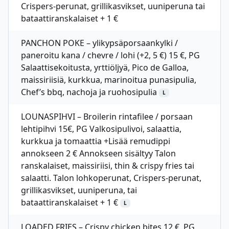
Crispers-perunat, grillikasvikset, uuniperuna tai
bataattiranskalaiset + 1 €
PANCHON POKE – ylikypsäporsaankylki /
paneroitu kana / chevre / lohi (+2, 5 €) 15 €, PG
Salaattisekoitusta, yrttiöljyä, Pico de Galloa,
maissiriisiä, kurkkua, marinoitua punasipulia,
Chef’s bbq, nachoja ja ruohosipulia
L
LOUNASPIHVI – Broilerin rintafilee / porsaan
lehtipihvi 15€, PG Valkosipulivoi, salaattia,
kurkkua ja tomaattia +Lisää remudippi
annokseen 2 € Annokseen sisältyy Talon
ranskalaiset, maissiriisi, thin & crispy fries tai
salaatti. Talon lohkoperunat, Crispers-perunat,
grillikasvikset, uuniperuna, tai
bataattiranskalaiset + 1 €
L
LOADED FRIES – Crispy chicken bites 12 €, PG