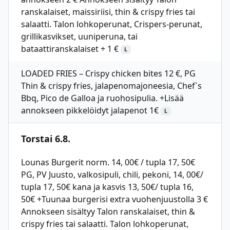
ranskalaiset, maissiriisi, thin & crispy fries tai
salaatti. Talon lohkoperunat, Crispers-perunat,
grillikasvikset, uuniperuna, tai
bataattiranskalaiset + 1 €
L
LOADED FRIES – Crispy chicken bites 12 €, PG
Thin & crispy fries, jalapenomajoneesia, Chef`s
Bbq, Pico de Galloa ja ruohosipulia. +Lisää
annokseen pikkelöidyt jalapenot 1€
L
Torstai 6.8.
Lounas Burgerit norm. 14, 00€ / tupla 17, 50€
PG, PV Juusto, valkosipuli, chili, pekoni, 14, 00€/
tupla 17, 50€ kana ja kasvis 13, 50€/ tupla 16,
50€ +Tuunaa burgerisi extra vuohenjuustolla 3 €
Annokseen sisältyy Talon ranskalaiset, thin &
crispy fries tai salaatti. Talon lohkoperunat,