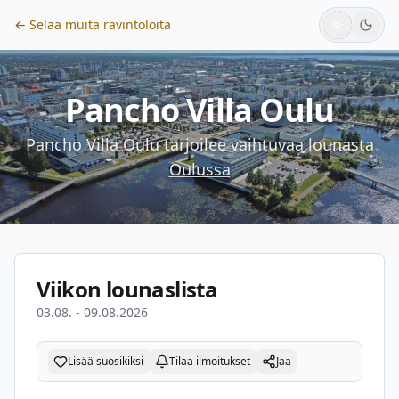
← Selaa muita ravintoloita
Pancho Villa Oulu
Pancho Villa Oulu
tarjoilee vaihtuvaa lounasta
Oulussa
Viikon lounaslista
03.08. - 09.08.2026
Lisää suosikiksi
Tilaa ilmoitukset
Jaa