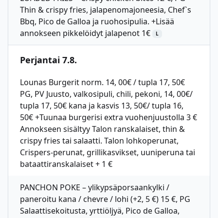
Thin & crispy fries, jalapenomajoneesia, Chef`s
Bbq, Pico de Galloa ja ruohosipulia. +Lisää
annokseen pikkelöidyt jalapenot 1€
L
Perjantai 7.8.
Lounas Burgerit norm. 14, 00€ / tupla 17, 50€
PG, PV Juusto, valkosipuli, chili, pekoni, 14, 00€/
tupla 17, 50€ kana ja kasvis 13, 50€/ tupla 16,
50€ +Tuunaa burgerisi extra vuohenjuustolla 3 €
Annokseen sisältyy Talon ranskalaiset, thin &
crispy fries tai salaatti. Talon lohkoperunat,
Crispers-perunat, grillikasvikset, uuniperuna tai
bataattiranskalaiset + 1 €
PANCHON POKE – ylikypsäporsaankylki /
paneroitu kana / chevre / lohi (+2, 5 €) 15 €, PG
Salaattisekoitusta, yrttiöljyä, Pico de Galloa,