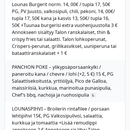
Lounas Burgerit norm. 14, 00€ / tupla 17, 50€
PG, PV Juusto, valkosipuli, chili, pekoni, 14, 00€/
tupla 17, 50€ kana ja kasvis 13, 50€/ tupla 16,
50€ +Tuunaa burgerisi extra vuohenjuustolla 3 €
Annokseen sisältyy Talon ranskalaiset, thin &
crispy fries tai salaatti. Talon lohkoperunat,
Crispers-perunat, grillikasvikset, uuniperuna tai
bataattiranskalaiset + 1 €
PANCHON POKE – ylikypsäporsaankylki /
paneroitu kana / chevre / lohi (+2, 5 €) 15 €, PG
Salaattisekoitusta, yrttiöljyä, Pico de Galloa,
maissiriisiä, kurkkua, marinoitua punasipulia,
Chef’s bbq, nachoja ja ruohosipulia
L
LOUNASPIHVI – Broilerin rintafilee / porsaan
lehtipihvi 15€, PG Valkosipulivoi, salaattia,
kurkkua ja tomaattia +Lisää remudippi
annokseen 2 € Annokseen sisältyy Talon