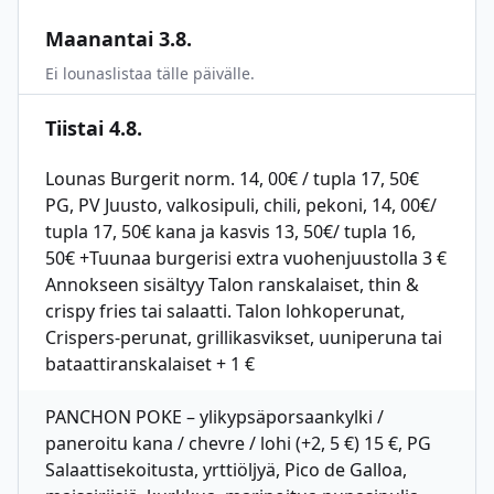
Maanantai 3.8.
Ei lounaslistaa tälle päivälle.
Tiistai 4.8.
Lounas Burgerit norm. 14, 00€ / tupla 17, 50€
PG, PV Juusto, valkosipuli, chili, pekoni, 14, 00€/
tupla 17, 50€ kana ja kasvis 13, 50€/ tupla 16,
50€ +Tuunaa burgerisi extra vuohenjuustolla 3 €
Annokseen sisältyy Talon ranskalaiset, thin &
crispy fries tai salaatti. Talon lohkoperunat,
Crispers-perunat, grillikasvikset, uuniperuna tai
bataattiranskalaiset + 1 €
PANCHON POKE – ylikypsäporsaankylki /
paneroitu kana / chevre / lohi (+2, 5 €) 15 €, PG
Salaattisekoitusta, yrttiöljyä, Pico de Galloa,