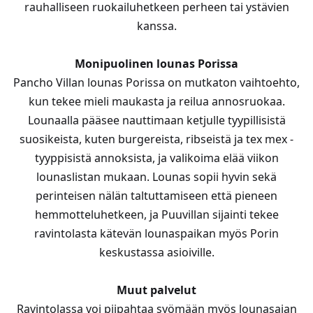
rauhalliseen ruokailuhetkeen perheen tai ystävien
kanssa.
Monipuolinen lounas Porissa
Pancho Villan lounas Porissa on mutkaton vaihtoehto,
kun tekee mieli maukasta ja reilua annosruokaa.
Lounaalla pääsee nauttimaan ketjulle tyypillisistä
suosikeista, kuten burgereista, ribseistä ja tex mex -
tyyppisistä annoksista, ja valikoima elää viikon
lounaslistan mukaan. Lounas sopii hyvin sekä
perinteisen nälän taltuttamiseen että pieneen
hemmotteluhetkeen, ja Puuvillan sijainti tekee
ravintolasta kätevän lounaspaikan myös Porin
keskustassa asioiville.
Muut palvelut
Ravintolassa voi piipahtaa syömään myös lounasajan