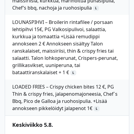
maissiriisiä, kurkkua, marinoitua punasipulia,
Chef’s bbq, nachoja ja ruohosipulia
L
LOUNASPIHVI – Broilerin rintafilee / porsaan
lehtipihvi 15€, PG Valkosipulivoi, salaattia,
kurkkua ja tomaattia +Lisää remudippi
annokseen 2 € Annokseen sisältyy Talon
ranskalaiset, maissiriisi, thin & crispy fries tai
salaatti. Talon lohkoperunat, Crispers-perunat,
grillikasvikset, uuniperuna, tai
bataattiranskalaiset + 1 €
L
LOADED FRIES – Crispy chicken bites 12 €, PG
Thin & crispy fries, jalapenomajoneesia, Chef`s
Bbq, Pico de Galloa ja ruohosipulia. +Lisää
annokseen pikkelöidyt jalapenot 1€
L
Keskiviikko 5.8.