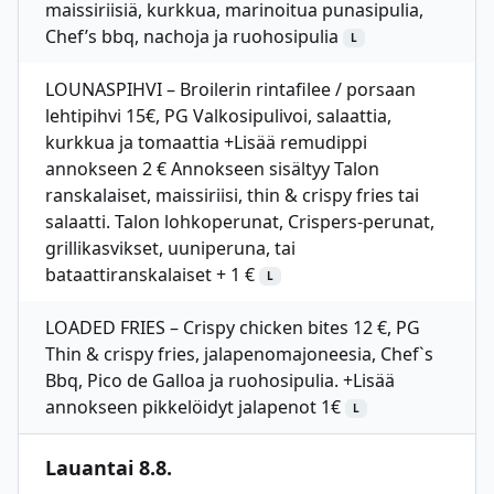
maissiriisiä, kurkkua, marinoitua punasipulia,
Chef’s bbq, nachoja ja ruohosipulia
L
LOUNASPIHVI – Broilerin rintafilee / porsaan
lehtipihvi 15€, PG Valkosipulivoi, salaattia,
kurkkua ja tomaattia +Lisää remudippi
annokseen 2 € Annokseen sisältyy Talon
ranskalaiset, maissiriisi, thin & crispy fries tai
salaatti. Talon lohkoperunat, Crispers-perunat,
grillikasvikset, uuniperuna, tai
bataattiranskalaiset + 1 €
L
LOADED FRIES – Crispy chicken bites 12 €, PG
Thin & crispy fries, jalapenomajoneesia, Chef`s
Bbq, Pico de Galloa ja ruohosipulia. +Lisää
annokseen pikkelöidyt jalapenot 1€
L
Lauantai 8.8.