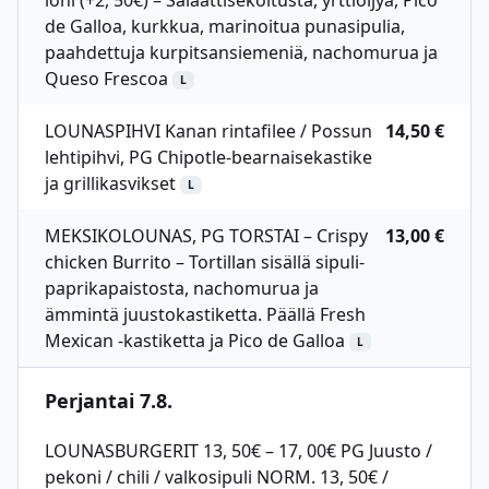
lohi (+2, 50€) – Salaattisekoitusta, yrttiöljyä, Pico
de Galloa, kurkkua, marinoitua punasipulia,
paahdettuja kurpitsansiemeniä, nachomurua ja
Queso Frescoa
L
LOUNASPIHVI Kanan rintafilee / Possun
14,50 €
lehtipihvi, PG Chipotle-bearnaisekastike
ja grillikasvikset
L
MEKSIKOLOUNAS, PG TORSTAI – Crispy
13,00 €
chicken Burrito – Tortillan sisällä sipuli-
paprikapaistosta, nachomurua ja
ämmintä juustokastiketta. Päällä Fresh
Mexican -kastiketta ja Pico de Galloa
L
Perjantai 7.8.
LOUNASBURGERIT 13, 50€ – 17, 00€ PG Juusto /
pekoni / chili / valkosipuli NORM. 13, 50€ /