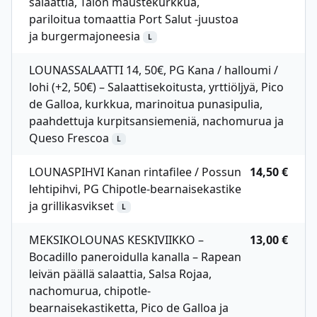
salaattia, Talon maustekurkkua,
pariloitua tomaattia Port Salut -juustoa
ja burgermajoneesia
L
LOUNASSALAATTI 14, 50€, PG Kana / halloumi /
lohi (+2, 50€) – Salaattisekoitusta, yrttiöljyä, Pico
de Galloa, kurkkua, marinoitua punasipulia,
paahdettuja kurpitsansiemeniä, nachomurua ja
Queso Frescoa
L
LOUNASPIHVI Kanan rintafilee / Possun
14,50 €
lehtipihvi, PG Chipotle-bearnaisekastike
ja grillikasvikset
L
MEKSIKOLOUNAS KESKIVIIKKO –
13,00 €
Bocadillo paneroidulla kanalla – Rapean
leivän päällä salaattia, Salsa Rojaa,
nachomurua, chipotle-
bearnaisekastiketta, Pico de Galloa ja