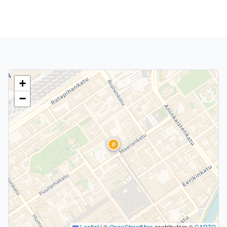
+
−
P
Leaflet
|
©
OpenStreetMap
contributors ©
CARTO