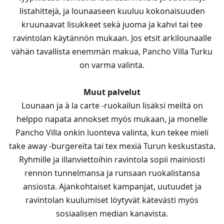
listahittejä, ja lounaaseen kuuluu kokonaisuuden
kruunaavat lisukkeet sekä juoma ja kahvi tai tee
ravintolan käytännön mukaan. Jos etsit arkilounaalle
vähän tavallista enemmän makua, Pancho Villa Turku
on varma valinta.
Muut palvelut
Lounaan ja à la carte -ruokailun lisäksi meiltä on
helppo napata annokset myös mukaan, ja monelle
Pancho Villa onkin luonteva valinta, kun tekee mieli
take away -burgereita tai tex mexiä Turun keskustasta.
Ryhmille ja illanviettoihin ravintola sopii mainiosti
rennon tunnelmansa ja runsaan ruokalistansa
ansiosta. Ajankohtaiset kampanjat, uutuudet ja
ravintolan kuulumiset löytyvät kätevästi myös
sosiaalisen median kanavista.