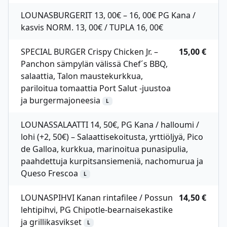
LOUNASBURGERIT 13, 00€ – 16, 00€ PG Kana /
kasvis NORM. 13, 00€ / TUPLA 16, 00€
SPECIAL BURGER Crispy Chicken Jr. –
15,00 €
Panchon sämpylän välissä Chef´s BBQ,
salaattia, Talon maustekurkkua,
pariloitua tomaattia Port Salut -juustoa
ja burgermajoneesia
L
LOUNASSALAATTI 14, 50€, PG Kana / halloumi /
lohi (+2, 50€) – Salaattisekoitusta, yrttiöljyä, Pico
de Galloa, kurkkua, marinoitua punasipulia,
paahdettuja kurpitsansiemeniä, nachomurua ja
Queso Frescoa
L
LOUNASPIHVI Kanan rintafilee / Possun
14,50 €
lehtipihvi, PG Chipotle-bearnaisekastike
ja grillikasvikset
L