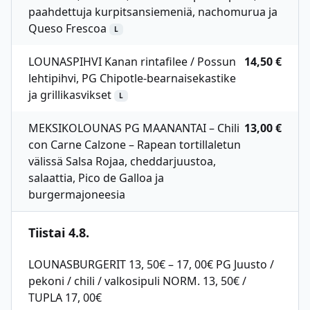
paahdettuja kurpitsansiemeniä, nachomurua ja
Queso Frescoa
L
LOUNASPIHVI Kanan rintafilee / Possun
14,50 €
lehtipihvi, PG Chipotle-bearnaisekastike
ja grillikasvikset
L
MEKSIKOLOUNAS PG MAANANTAI – Chili
13,00 €
con Carne Calzone – Rapean tortillaletun
välissä Salsa Rojaa, cheddarjuustoa,
salaattia, Pico de Galloa ja
burgermajoneesia
Tiistai 4.8.
LOUNASBURGERIT 13, 50€ – 17, 00€ PG Juusto /
pekoni / chili / valkosipuli NORM. 13, 50€ /
TUPLA 17, 00€