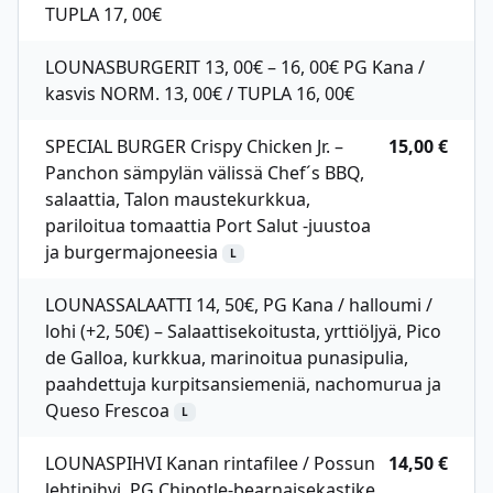
TUPLA 17, 00€
LOUNASBURGERIT 13, 00€ – 16, 00€ PG Kana /
kasvis NORM. 13, 00€ / TUPLA 16, 00€
SPECIAL BURGER Crispy Chicken Jr. –
15,00 €
Panchon sämpylän välissä Chef´s BBQ,
salaattia, Talon maustekurkkua,
pariloitua tomaattia Port Salut -juustoa
ja burgermajoneesia
L
LOUNASSALAATTI 14, 50€, PG Kana / halloumi /
lohi (+2, 50€) – Salaattisekoitusta, yrttiöljyä, Pico
de Galloa, kurkkua, marinoitua punasipulia,
paahdettuja kurpitsansiemeniä, nachomurua ja
Queso Frescoa
L
LOUNASPIHVI Kanan rintafilee / Possun
14,50 €
lehtipihvi, PG Chipotle-bearnaisekastike