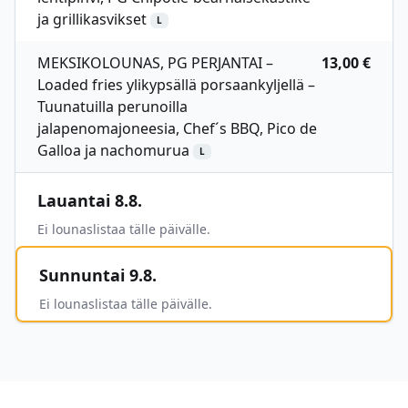
ja grillikasvikset
L
MEKSIKOLOUNAS, PG PERJANTAI –
13,00 €
Loaded fries ylikypsällä porsaankyljellä –
Tuunatuilla perunoilla
jalapenomajoneesia, Chef´s BBQ, Pico de
Galloa ja nachomurua
L
Lauantai 8.8.
Ei lounaslistaa tälle päivälle.
Sunnuntai 9.8.
Ei lounaslistaa tälle päivälle.