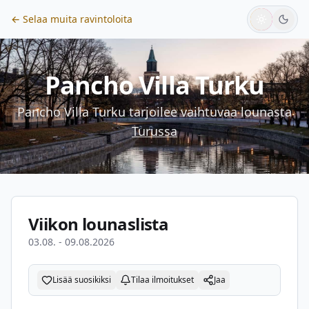
← Selaa muita ravintoloita
Pancho Villa Turku
Pancho Villa Turku
tarjoilee vaihtuvaa lounasta
Turussa
Viikon lounaslista
03.08. - 09.08.2026
Lisää suosikiksi
Tilaa ilmoitukset
Jaa