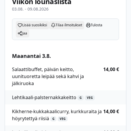
Viikon lounaslista
03.08. - 09.08.2026
Lisää suosikiksi
Tilaa ilmoitukset
Tulosta
Jaa
Maanantai 3.8.
Salaattibuffet, päivän keitto,
14,00 €
uunituoretta leipää sekä kahvi ja
jälkiruoka
Lehtikaali-palsternakkakeitto
G
VEG
Kikherne-kukkakaalicurry, kurkkuraita ja
14,00 €
höyrytettyä riisiä
G
VEG