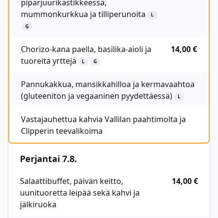
piparjuurikastikkeessa,
mummonkurkkua ja tilliperunoita
L
G
Chorizo-kana paella, basilika-aioli ja
14,00 €
tuoreita yrttejä
L
G
Pannukakkua, mansikkahilloa ja kermavaahtoa
(gluteeniton ja vegaaninen pyydettäessä)
L
Vastajauhettua kahvia Vallilan paahtimolta ja
Clipperin teevalikoima
Perjantai 7.8.
Salaattibuffet, päivän keitto,
14,00 €
uunituoretta leipää sekä kahvi ja
jälkiruoka