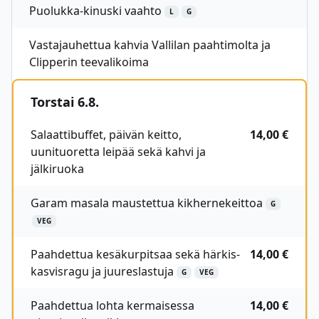
Puolukka-kinuski vaahto
L
G
Vastajauhettua kahvia Vallilan paahtimolta ja
Clipperin teevalikoima
Torstai 6.8.
Salaattibuffet, päivän keitto,
14,00 €
uunituoretta leipää sekä kahvi ja
jälkiruoka
Garam masala maustettua kikhernekeittoa
G
VEG
Paahdettua kesäkurpitsaa sekä härkis-
14,00 €
kasvisragu ja juureslastuja
G
VEG
Paahdettua lohta kermaisessa
14,00 €