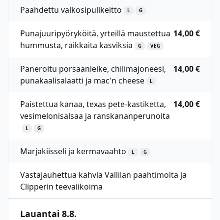
Paahdettu valkosipulikeitto
L
G
Punajuuripyöryköitä, yrteillä maustettua
14,00 €
hummusta, raikkaita kasviksia
G
VEG
Paneroitu porsaanleike, chilimajoneesi,
14,00 €
punakaalisalaatti ja mac'n cheese
L
Paistettua kanaa, texas pete-kastiketta,
14,00 €
vesimelonisalsaa ja ranskananperunoita
L
G
Marjakiisseli ja kermavaahto
L
G
Vastajauhettua kahvia Vallilan paahtimolta ja
Clipperin teevalikoima
Lauantai 8.8.