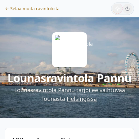
← Selaa muita ravintoloita
Lounasravintola Pannu
Lounasravintola Pannu
tarjoilee vaihtuvaa
lounasta
Helsingissä