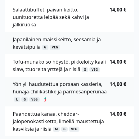
Salaattibuffet, päivän keitto,
14,00 €
uunituoretta leipää sekä kahvi ja
jälkiruoka
Japanilainen maissikeitto, seesamia ja
kevätsipulia
G
VEG
Tofu-munakoiso höystö, pikkelöity kaali
14,00 €
slaw, ttuoreita yrttejä ja riisiä
G
VEG
Yön yli haudutettua porsaan kassleria,
14,00 €
hunaja-chilikastike ja parmesanperunaa
L
G
VEG
Paahdettua kanaa, cheddar-
14,00 €
jalopenokastiketta, limellä maustettuja
kasviksia ja riisiä
M
G
VEG