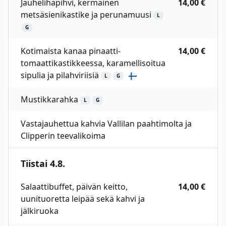
Jauhelihapihvi, kermainen
14,00 €
metsäsienikastike ja perunamuusi
L
G
Kotimaista kanaa pinaatti-
14,00 €
tomaattikastikkeessa, karamellisoitua
sipulia ja pilahviriisiä
L
G
Mustikkarahka
L
G
Vastajauhettua kahvia Vallilan paahtimolta ja
Clipperin teevalikoima
Tiistai 4.8.
Salaattibuffet, päivän keitto,
14,00 €
uunituoretta leipää sekä kahvi ja
jälkiruoka