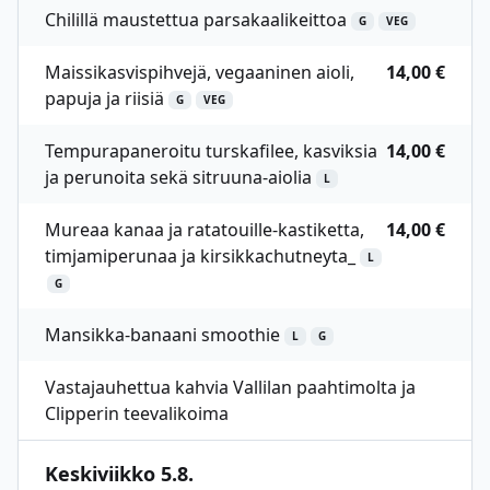
Chilillä maustettua parsakaalikeittoa
G
VEG
Maissikasvispihvejä, vegaaninen aioli,
14,00 €
papuja ja riisiä
G
VEG
Tempurapaneroitu turskafilee, kasviksia
14,00 €
ja perunoita sekä sitruuna-aiolia
L
Mureaa kanaa ja ratatouille-kastiketta,
14,00 €
timjamiperunaa ja kirsikkachutneyta_
L
G
Mansikka-banaani smoothie
L
G
Vastajauhettua kahvia Vallilan paahtimolta ja
Clipperin teevalikoima
Keskiviikko 5.8.