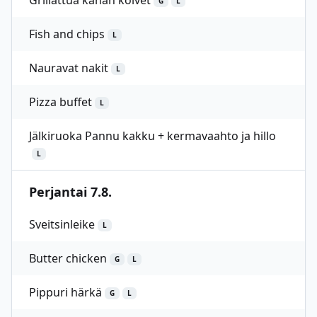
Grillattua kanan koivet
G
L
Fish and chips
L
Nauravat nakit
L
Pizza buffet
L
Jälkiruoka Pannu kakku + kermavaahto ja hillo
L
Perjantai 7.8.
Sveitsinleike
L
Butter chicken
G
L
Pippuri härkä
G
L