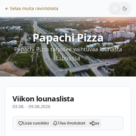
← Selaa muita ravintoloita
Papachi Pizza
Papachi Pizza
tarjoilee vaihtuvaa lounasta
Espoossa
Viikon lounaslista
03.08. - 09.08.2026
Lisää suosikiksi
Tilaa ilmoitukset
Jaa