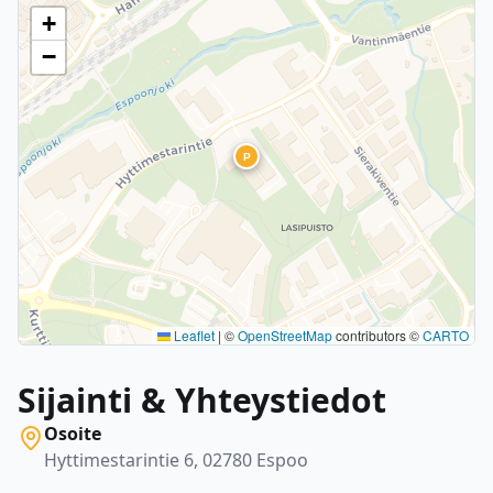
+
−
P
Leaflet
|
©
OpenStreetMap
contributors ©
CARTO
Sijainti & Yhteystiedot
Osoite
Hyttimestarintie 6, 02780 Espoo