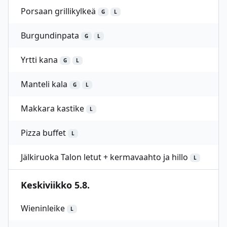
Porsaan grillikylkeä
G
L
Burgundinpata
G
L
Yrtti kana
G
L
Manteli kala
G
L
Makkara kastike
L
Pizza buffet
L
Jälkiruoka Talon letut + kermavaahto ja hillo
L
Keskiviikko 5.8.
Wieninleike
L