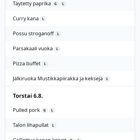
Täytetty paprika
G
L
Curry kana
L
Possu stroganoff
L
Parsakaali vuoka
L
Pizza buffet
L
Jälkiruoka Mustikkapiirakka ja keksejä
L
Torstai 6.8.
Pulled pork
G
L
Talon lihapullat
L