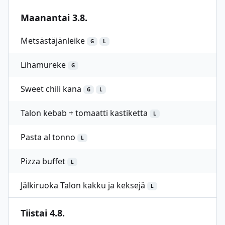
Maanantai 3.8.
Metsästäjänleike
G
L
Lihamureke
G
Sweet chili kana
G
L
Talon kebab + tomaatti kastiketta
L
Pasta al tonno
L
Pizza buffet
L
Jälkiruoka Talon kakku ja keksejä
L
Tiistai 4.8.