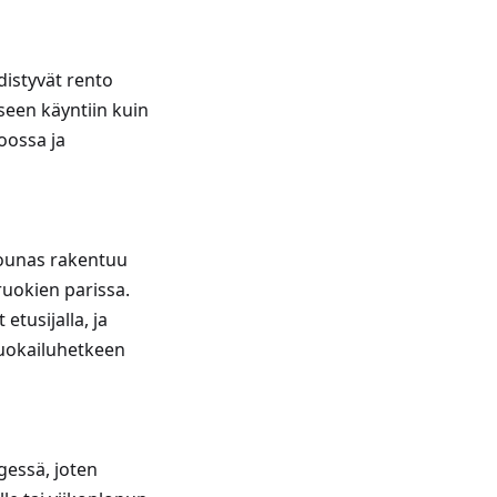
distyvät rento
seen käyntiin kuin
oossa ja
Lounas rakentuu
iruokien parissa.
etusijalla, ja
uokailuhetkeen
gessä, joten