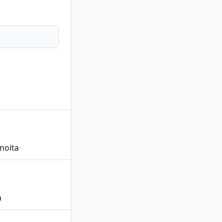
noita
a