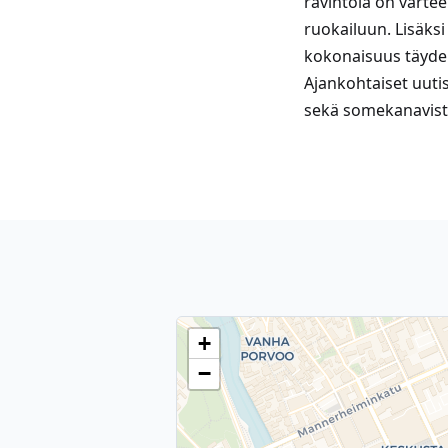
ravintola on vartee
ruokailuun. Lisäksi 
kokonaisuus täyden
Ajankohtaiset uuti
sekä somekanavist
+
−