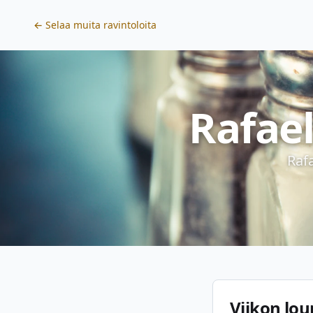
← Selaa muita ravintoloita
Rafael
Raf
Viikon lou