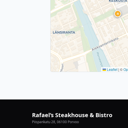
R
Leaflet
|
©
Op
Rafael’s Steakhouse & Bistro
Piispankatu 28, 06100 Porvoo