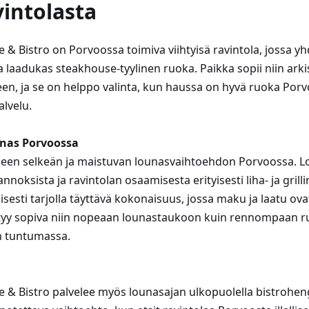
vintolasta
 & Bistro on Porvoossa toimiva viihtyisä ravintola, jossa yh
 laadukas steakhouse-tyylinen ruoka. Paikka sopii niin arki
iseen, ja se on helppo valinta, kun haussa on hyvä ruoka Porv
lvelu.
nas Porvoossa
rkeen selkeän ja maistuvan lounasvaihtoehdon Porvoossa. 
nnoksista ja ravintolan osaamisesta erityisesti liha- ja grill
isesti tarjolla täyttävä kokonaisuus, jossa maku ja laatu ovat 
ytyy sopiva niin nopeaan lounastaukoon kuin rennompaan r
n tuntumassa.
e & Bistro palvelee myös lounasajan ulkopuolella bistrohen