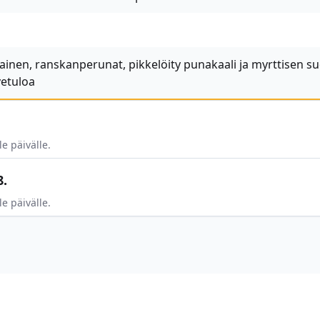
ainen, ranskanperunat, pikkelöity punakaali ja myrttisen s
vetuloa
le päivälle.
8.
le päivälle.