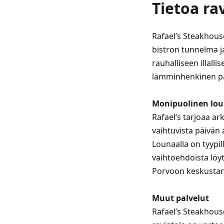
Tietoa ra
Rafael’s Steakhouse
bistron tunnelma ja
rauhalliseen illall
lämminhenkinen pa
Monipuolinen lou
Rafael’s tarjoaa a
vaihtuvista päivän a
Lounaalla on tyypill
vaihtoehdoista lö
Porvoon keskusta
Muut palvelut
Rafael’s Steakhous