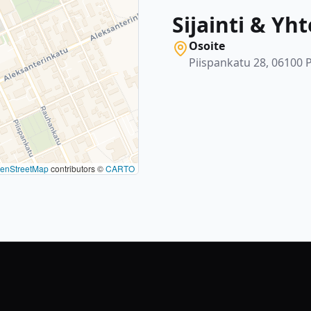
Sijainti & Yh
Osoite
Piispankatu 28, 06100 
enStreetMap
contributors ©
CARTO