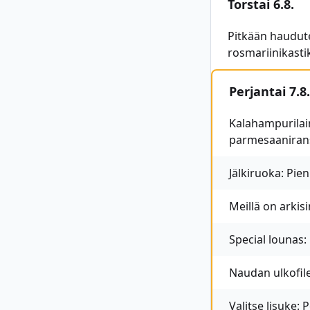
Torstai 6.8.
Pitkään haudut
rosmariinikasti
Perjantai 7.8.
Kalahampurilain
parmesaaniran
Jälkiruoka: Pie
Meillä on arkis
Special lounas:
Naudan ulkofile
Valitse lisuke: