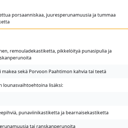
ettua porsaanniskaa, juuresperunamuusia ja tummaa
ketta
en, remouladekastiketta, pikkelöityä punasipulia ja
skanperunoita
ni makea sekä Porvoon Paahtimon kahvia tai teetä
in lounasvaihtoehtoina lisäksi:
epihviä, punaviinikastiketta ja bearnaisekastiketta
 Perunamuusia tai ranskanperunoita