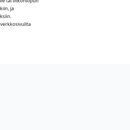
lle tai viikonlopun
iin, ja
ksiin.
verkkosivuilta