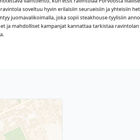
notettava vaihtoehto, kun etsit ravintolaa Porvoosta illallise
ravintola soveltuu hyvin erilaisiin seurueisiin ja yhteisiin hetk
tyy juomavalikoimalla, joka sopii steakhouse-tyylisiin anno
set ja mahdolliset kampanjat kannattaa tarkistaa ravintolan 
a.