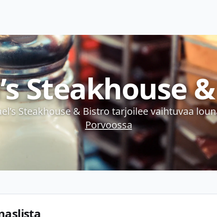
’s Steakhouse &
ael’s Steakhouse & Bistro
tarjoilee vaihtuvaa loun
Porvoossa
naslista