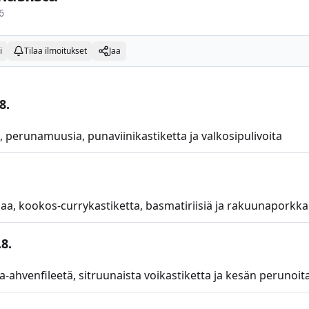
6
i
Tilaa ilmoitukset
Jaa
8.
, perunamuusia, punaviinikastiketta ja valkosipulivoita
a, kookos-currykastiketta, basmatiriisiä ja rakuunaporkka
8.
-ahvenfileetä, sitruunaista voikastiketta ja kesän perunoit