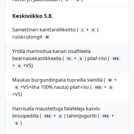
Keskiviikko 5.8.
Samettinen kanttarellikeitto (
+
)
L
G
ruiskrutongit
M
Yrtillä marinoitua kanan sisäfileetä
bearnaisekastikkeella (
+
) pilaf-riisi (
VL
G
VEG
+
+VS)
G
Maukas burgundinpata tuoreilla sienillä (
+
M
+VS+liha 100% nauta) pilaf-riisi (
+
G
VEG
G
+VS)
Harrisalla maustettuja falafeleja kasvis-
linssipedillä (
+
) tahinijogurtti (
+
VEG
G
VEG
)
G