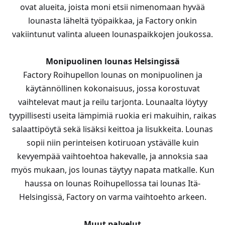
ovat alueita, joista moni etsii nimenomaan hyvää
lounasta läheltä työpaikkaa, ja Factory onkin
vakiintunut valinta alueen lounaspaikkojen joukossa.
Monipuolinen lounas Helsingissä
Factory Roihupellon lounas on monipuolinen ja
käytännöllinen kokonaisuus, jossa korostuvat
vaihtelevat maut ja reilu tarjonta. Lounaalta löytyy
tyypillisesti useita lämpimiä ruokia eri makuihin, raikas
salaattipöytä sekä lisäksi keittoa ja lisukkeita. Lounas
sopii niin perinteisen kotiruoan ystävälle kuin
kevyempää vaihtoehtoa hakevalle, ja annoksia saa
myös mukaan, jos lounas täytyy napata matkalle. Kun
haussa on lounas Roihupellossa tai lounas Itä-
Helsingissä, Factory on varma vaihtoehto arkeen.
Muut palvelut