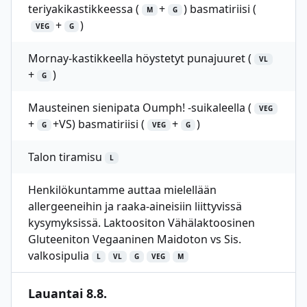
teriyakikastikkeessa (
+
) basmatiriisi (
M
G
+
)
VEG
G
Mornay-kastikkeella höystetyt punajuuret (
VL
+
)
G
Mausteinen sienipata Oumph! -suikaleella (
VEG
+
+VS) basmatiriisi (
+
)
G
VEG
G
Talon tiramisu
L
Henkilökuntamme auttaa mielellään
allergeeneihin ja raaka-aineisiin liittyvissä
kysymyksissä. Laktoositon Vähälaktoosinen
Gluteeniton Vegaaninen Maidoton vs Sis.
valkosipulia
L
VL
G
VEG
M
Lauantai 8.8.