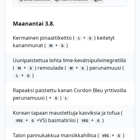
Maanantai 3.8.
Kermainen pinaattikeitto (
+
) keitetyt
L
G
kananmunat (
+
)
M
G
Uunipaistettua lohta lime-kevätsipulivinegretillä
(
+
) remoulade (
+
) perunamuusi (
M
G
M
G
+
)
L
G
Rapeaksi paistettu kanan Cordon Bleu yrttivoilla
perunamuusi ( +
)
G
L
Korean tapaan maustettuja kasviksia ja tofua (
+
+VS) basmatiriisi (
+
)
VEG
G
VEG
G
Talon pannukakkua mansikkahilloa (
+
)
VEG
G