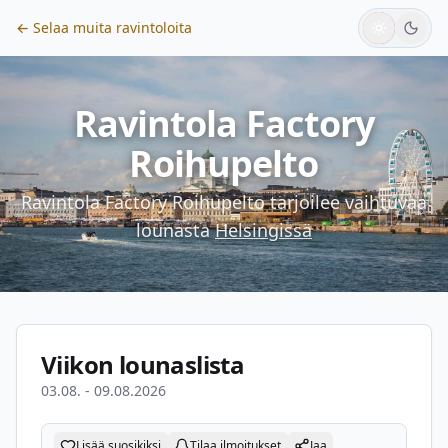
← Selaa muita ravintoloita
Ravintola Factory
Roihupelto
Ravintola Factory Roihupelto
tarjoilee vaihtuvaa
lounasta
Helsingissä
Viikon lounaslista
03.08. - 09.08.2026
Lisää suosikiksi
Tilaa ilmoitukset
Jaa