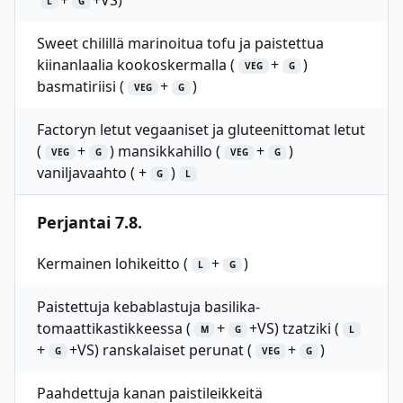
+
+VS)
L
G
Sweet chilillä marinoitua tofu ja paistettua
kiinanlaalia kookoskermalla (
+
)
VEG
G
basmatiriisi (
+
)
VEG
G
Factoryn letut vegaaniset ja gluteenittomat letut
(
+
) mansikkahillo (
+
)
VEG
G
VEG
G
vaniljavaahto ( +
)
G
L
Perjantai 7.8.
Kermainen lohikeitto (
+
)
L
G
Paistettuja kebablastuja basilika-
tomaattikastikkeessa (
+
+VS) tzatziki (
M
G
L
+
+VS) ranskalaiset perunat (
+
)
G
VEG
G
Paahdettuja kanan paistileikkeitä