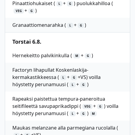
Pinaattiohukaiset (
+
) puolukkahilloa (
L
G
+
)
VEG
G
Granaattiomenarahka (
+
)
L
G
Torstai 6.8.
Hernekeitto palvikinkulla (
+
)
M
G
Factoryn lihapullat Koskenlaskija-
kermakastikkeessa (
+
+VS) voilla
L
G
höystetty perunamuusi (
+
)
L
G
Rapeaksi paistettua tempura-paneroitua
seitifileettä savupaprikadippi (
+
) voilla
VEG
G
höystetty perunamuusi (
+
)
L
G
M
Maukas melanzane alla parmegiana rucolalla (