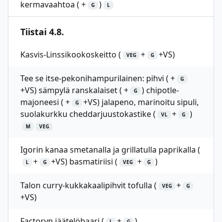
kermavaahtoa ( +
)
G
L
Tiistai 4.8.
Kasvis-Linssikookoskeitto (
+
+VS)
VEG
G
Tee se itse-pekonihampurilainen: pihvi ( +
G
+VS) sämpylä ranskalaiset ( +
) chipotle-
G
majoneesi ( +
+VS) jalapeno, marinoitu sipuli,
G
suolakurkku cheddarjuustokastike (
+
)
VL
G
M
VEG
Igorin kanaa smetanalla ja grillatulla paprikalla (
+
+VS) basmatiriisi (
+
)
L
G
VEG
G
Talon curry-kukkakaalipihvit tofulla (
+
VEG
G
+VS)
Factoryn jäätelöbaari (
+
)
L
G