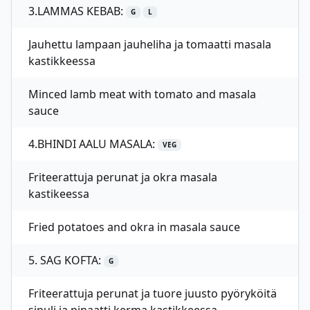
3.LAMMAS KEBAB:
G
L
Jauhettu lampaan jauheliha ja tomaatti masala
kastikkeessa
Minced lamb meat with tomato and masala
sauce
4.BHINDI AALU MASALA:
VEG
Friteerattuja perunat ja okra masala
kastikeessa
Fried potatoes and okra in masala sauce
5. SAG KOFTA:
G
Friteerattuja perunat ja tuore juusto pyöryköitä