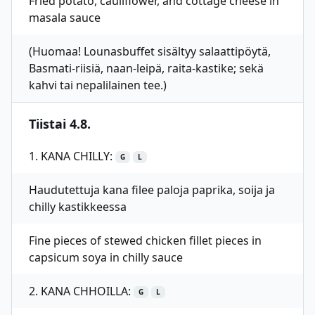
Fried potato, cauliflower, and cottage cheese in
masala sauce
(Huomaa! Lounasbuffet sisältyy salaattipöytä,
Basmati-riisiä, naan-leipä, raita-kastike; sekä
kahvi tai nepalilainen tee.)
Tiistai 4.8.
1. KANA CHILLY:
G
L
Haudutettuja kana filee paloja paprika, soija ja
chilly kastikkeessa
Fine pieces of stewed chicken fillet pieces in
capsicum soya in chilly sauce
2. KANA CHHOILLA:
G
L