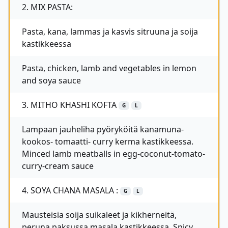
2. MIX PASTA:
Pasta, kana, lammas ja kasvis sitruuna ja soija
kastikkeessa
Pasta, chicken, lamb and vegetables in lemon
and soya sauce
3. MITHO KHASHI KOFTA
G
L
Lampaan jauheliha pyöryköitä kanamuna-
kookos- tomaatti- curry kerma kastikkeessa.
Minced lamb meatballs in egg-coconut-tomato-
curry-cream sauce
4. SOYA CHANA MASALA :
G
L
Mausteisia soija suikaleet ja kikherneitä,
peruna paksussa masala kastikkeessa. Spicy