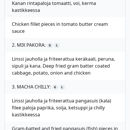
Kanan rintapaloja tomaatti, voi, kerma
kastikkeessa
Chicken fillet pieces in tomato butter cream
sauce
2. MIX PAKORA:
G
L
Linssi jauholla ja friteerattua keräkaali, peruna,
sipuli ja kana. Deep fried gram batter coated
cabbage, potato, onion and chicken
3. MACHA CHILLY:
G
L
Linssi jauholla ja friteerattua pangasuis (kala)
filee paloja paprika, soija, ketsuppi ja chilly
kastikkeessa
Gram-batted and fried pangasuis (fish) pieces in