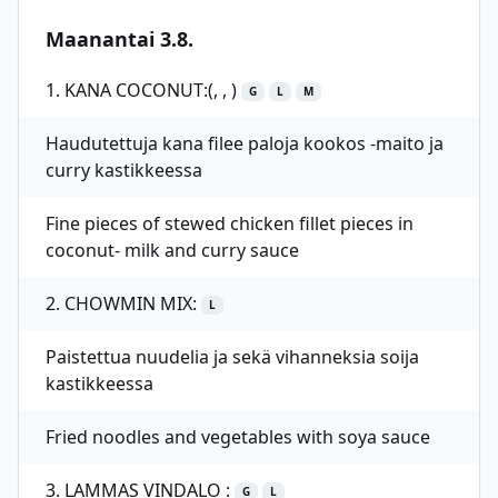
Maanantai 3.8.
1. KANA COCONUT:(, , )
G
L
M
Haudutettuja kana filee paloja kookos -maito ja
curry kastikkeessa
Fine pieces of stewed chicken fillet pieces in
coconut- milk and curry sauce
2. CHOWMIN MIX:
L
Paistettua nuudelia ja sekä vihanneksia soija
kastikkeessa
Fried noodles and vegetables with soya sauce
3. LAMMAS VINDALO :
G
L