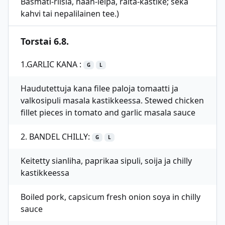
Basmati-riisiä, naan-leipä, raita-kastike; sekä
kahvi tai nepalilainen tee.)
Torstai 6.8.
1.GARLIC KANA :
G
L
Haudutettuja kana filee paloja tomaatti ja
valkosipuli masala kastikkeessa. Stewed chicken
fillet pieces in tomato and garlic masala sauce
2. BANDEL CHILLY:
G
L
Keitetty sianliha, paprikaa sipuli, soija ja chilly
kastikkeessa
Boiled pork, capsicum fresh onion soya in chilly
sauce