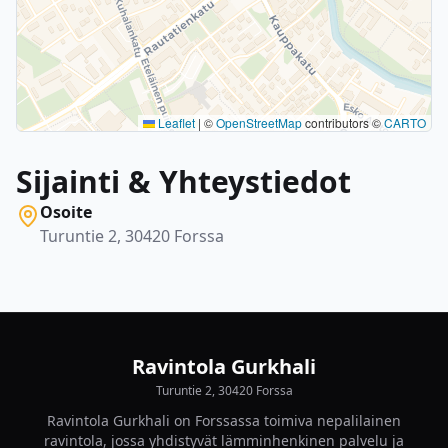
Leaflet
|
©
OpenStreetMap
contributors ©
CARTO
Sijainti & Yhteystiedot
Osoite
Turuntie 2, 30420 Forssa
Ravintola Gurkhali
Turuntie 2, 30420 Forssa
Ravintola Gurkhali on Forssassa toimiva nepalilainen
ravintola, jossa yhdistyvät lämminhenkinen palvelu ja