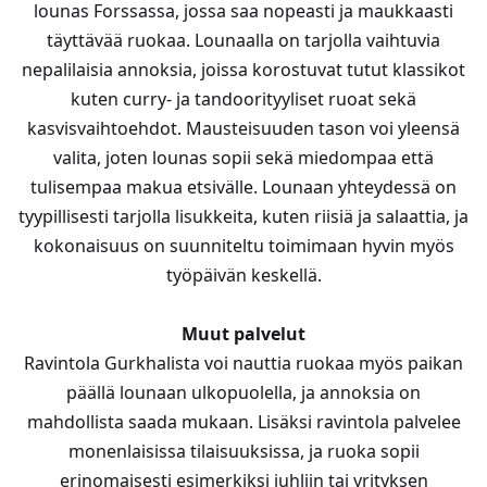
lounas Forssassa, jossa saa nopeasti ja maukkaasti
täyttävää ruokaa. Lounaalla on tarjolla vaihtuvia
nepalilaisia annoksia, joissa korostuvat tutut klassikot
kuten curry- ja tandoorityyliset ruoat sekä
kasvisvaihtoehdot. Mausteisuuden tason voi yleensä
valita, joten lounas sopii sekä miedompaa että
tulisempaa makua etsivälle. Lounaan yhteydessä on
tyypillisesti tarjolla lisukkeita, kuten riisiä ja salaattia, ja
kokonaisuus on suunniteltu toimimaan hyvin myös
työpäivän keskellä.
Muut palvelut
Ravintola Gurkhalista voi nauttia ruokaa myös paikan
päällä lounaan ulkopuolella, ja annoksia on
mahdollista saada mukaan. Lisäksi ravintola palvelee
monenlaisissa tilaisuuksissa, ja ruoka sopii
erinomaisesti esimerkiksi juhliin tai yrityksen