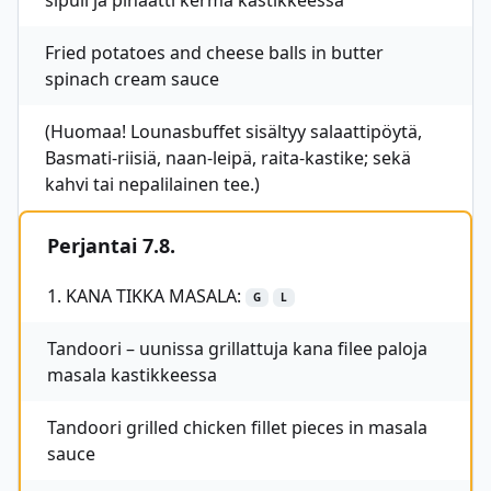
sipuli ja pinaatti kerma kastikkeessa
Fried potatoes and cheese balls in butter
spinach cream sauce
(Huomaa! Lounasbuffet sisältyy salaattipöytä,
Basmati-riisiä, naan-leipä, raita-kastike; sekä
kahvi tai nepalilainen tee.)
Perjantai 7.8.
1. KANA TIKKA MASALA:
G
L
Tandoori – uunissa grillattuja kana filee paloja
masala kastikkeessa
Tandoori grilled chicken fillet pieces in masala
sauce