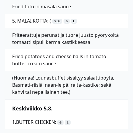
Fried tofu in masala sauce
5. MALAI KOFTA: (
VEG
G
L
Friteerattuja perunat ja tuore juusto pyöryköitä
tomaatti sipuli kerma kastikkeessa
Fried potatoes and cheese balls in tomato
butter cream sauce
(Huomaa! Lounasbuffet sisältyy salaattipöytä,
Basmati-riisiä, naan-leipä, raita-kastike; sekä
kahvi tai nepalilainen tee.)
Keskiviikko 5.8.
1.BUTTER CHICKEN:
G
L