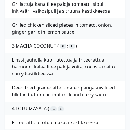
Grillattuja kana filee paloja tomaatti, sipuli,
inkivääri, valkosipuli ja sitruuna kastikkeessa
Grilled chicken sliced pieces in tomato, onion,
ginger, garlic in lemon sauce
3.MACHA COCONUT:(
;
)
G
L
Linssi jauholla kuorrutettua ja friteerattua
haimonni kalaa filee paloja voita, cocos – maito
curry kastikkeessa
Deep fried gram-batter coated pangasuis fried
fillet in butter coconut milk and curry sauce
4.TOFU MASALA:(
G
L
Friteerattuja tofua masala kastikkeessa