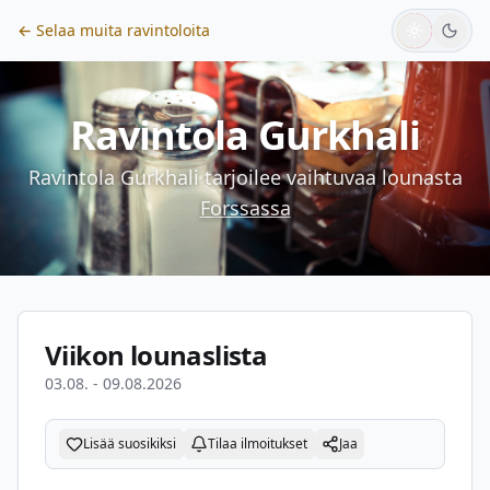
← Selaa muita ravintoloita
Ravintola Gurkhali
Ravintola Gurkhali
tarjoilee vaihtuvaa lounasta
Forssassa
Viikon lounaslista
03.08. - 09.08.2026
Lisää suosikiksi
Tilaa ilmoitukset
Jaa