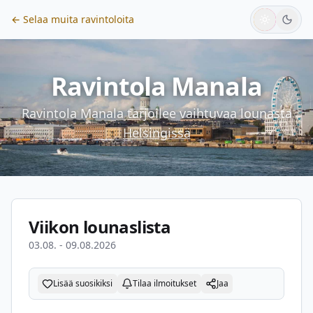
← Selaa muita ravintoloita
Ravintola Manala
Ravintola Manala
tarjoilee vaihtuvaa lounasta
Helsingissä
Viikon lounaslista
03.08. - 09.08.2026
Lisää suosikiksi
Tilaa ilmoitukset
Jaa