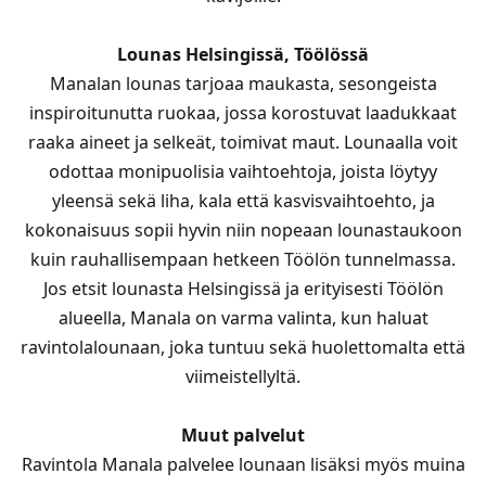
Lounas Helsingissä, Töölössä
Manalan lounas tarjoaa maukasta, sesongeista
inspiroitunutta ruokaa, jossa korostuvat laadukkaat
raaka aineet ja selkeät, toimivat maut. Lounaalla voit
odottaa monipuolisia vaihtoehtoja, joista löytyy
yleensä sekä liha, kala että kasvisvaihtoehto, ja
kokonaisuus sopii hyvin niin nopeaan lounastaukoon
kuin rauhallisempaan hetkeen Töölön tunnelmassa.
Jos etsit lounasta Helsingissä ja erityisesti Töölön
alueella, Manala on varma valinta, kun haluat
ravintolalounaan, joka tuntuu sekä huolettomalta että
viimeistellyltä.
Muut palvelut
Ravintola Manala palvelee lounaan lisäksi myös muina