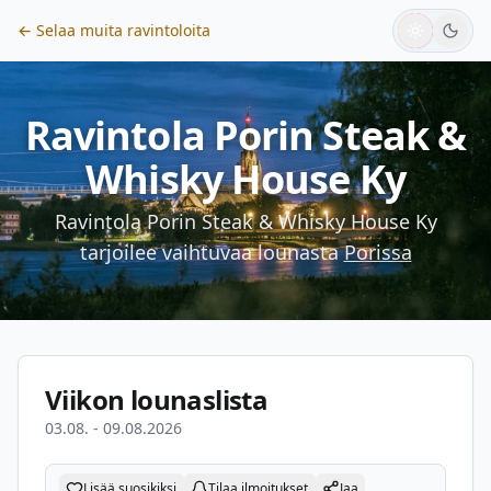
← Selaa muita ravintoloita
Ravintola Porin Steak &
Whisky House Ky
Ravintola Porin Steak & Whisky House Ky
tarjoilee vaihtuvaa lounasta
Porissa
Viikon lounaslista
03.08. - 09.08.2026
Lisää suosikiksi
Tilaa ilmoitukset
Jaa