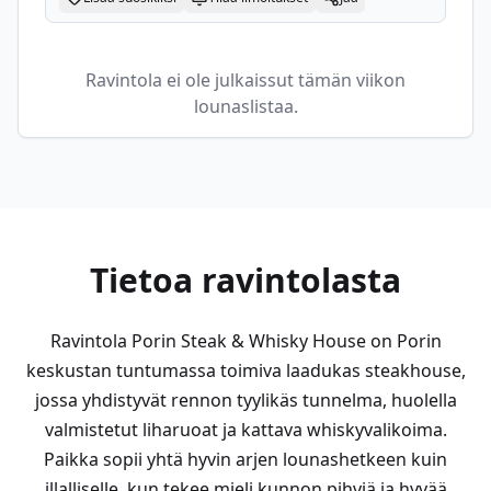
Ravintola ei ole julkaissut tämän viikon
lounaslistaa.
Tietoa ravintolasta
Ravintola Porin Steak & Whisky House on Porin
keskustan tuntumassa toimiva laadukas steakhouse,
jossa yhdistyvät rennon tyylikäs tunnelma, huolella
valmistetut liharuoat ja kattava whiskyvalikoima.
Paikka sopii yhtä hyvin arjen lounashetkeen kuin
illalliselle, kun tekee mieli kunnon pihviä ja hyvää