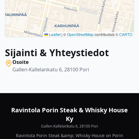
Leaflet
|
©
OpenStreetMap
contributors ©
CARTO
Sijainti & Yhteystiedot
Osoite
Gallen-Kallelankatu 6, 28100 Pori
Ravintola Porin Steak & Whisky House
Ky
Gallen-Kallelankatu 6, 28100 Pori
Ravintola Porin Steak &amp; Whisky House on Porin