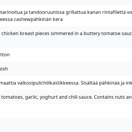
marinoitua ja tandooruunissa grillattua kanan rintafilettä v
keessa cashewpähkinän kera
d chicken breast pieces simmered in a buttery tomatoe sau
tton
Josh
aattia valkosipulichilikastikkeessa. Sisältää pähkinää ja ink
 tomatoes, garlic, yoghurt and chili sauce. Contains nuts a