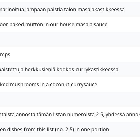
 marinoitua lampaan paistia talon masalakastikkeessa
oor baked mutton in our house masala sauce
imps
paistettuja herkkusieniä kookos-currykastikkeessa
ked mushrooms in a coconut-currysauce
ntaista annosta tämän listan numeroista 2-5, yhdessä anno
n dishes from this list (no. 2-5) in one portion