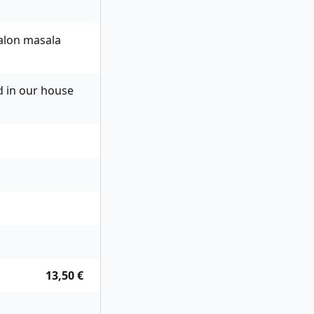
talon masala
d in our house
13,50 €