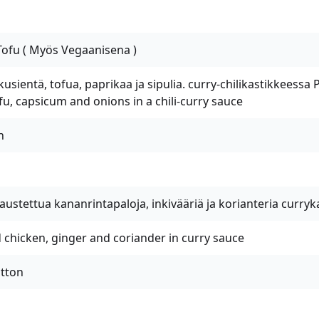
fu ( Myös Vegaanisena )
usientä, tofua, paprikaa ja sipulia. curry-chilikastikkeessa 
, capsicum and onions in a chili-curry sauce
n
maustettua kananrintapaloja, inkivääriä ja korianteria curry
 chicken, ginger and coriander in curry sauce
tton