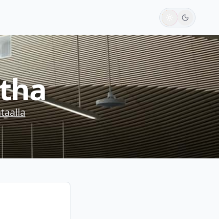
tha
taalla