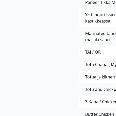
Paneer Tikka M
Yrttijogurtissa 
kastikkeessa
Marinated tand
masala sauce
TAI / OR
Tofu Chana ( M
Tofua ja kikher
Tofu and chickp
3.Kana / Chicke
Butter Chicken