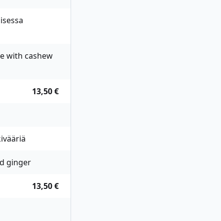
oisessa
ce with cashew
13,50 €
ivääriä
nd ginger
13,50 €