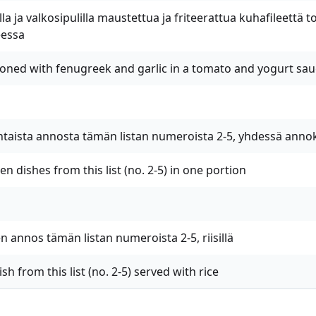
la ja valkosipulilla maustettua ja friteerattua kuhafileettä 
eessa
oned with fenugreek and garlic in a tomato and yogurt sa
ntaista annosta tämän listan numeroista 2-5, yhdessä anno
n dishes from this list (no. 2-5) in one portion
n annos tämän listan numeroista 2-5, riisillä
sh from this list (no. 2-5) served with rice