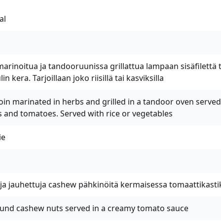
al
marinoitua ja tandooruunissa grillattua lampaan sisäfilettä 
in kera. Tarjoillaan joko riisillä tai kasviksilla
in marinated in herbs and grilled in a tandoor oven served 
 and tomatoes. Served with rice or vegetables
ie
ja jauhettuja cashew pähkinöitä kermaisessa tomaattikast
und cashew nuts served in a creamy tomato sauce