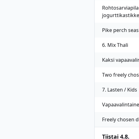
Rohtosarviapilal
jogurttikastikk
Pike perch seas
6. Mix Thali
Kaksi vapaavali
Two freely chose
7. Lasten / Kids
Vapaavalintaine
Freely chosen di
Tiistai 4.8.