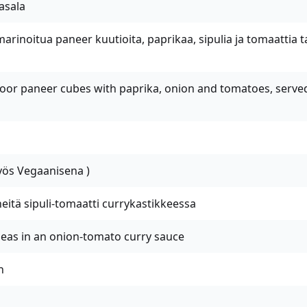
asala
marinoitua paneer kuutioita, paprikaa, sipulia ja tomaattia 
oor paneer cubes with paprika, onion and tomatoes, serve
yös Vegaanisena )
neitä sipuli-tomaatti currykastikkeessa
eas in an onion-tomato curry sauce
n