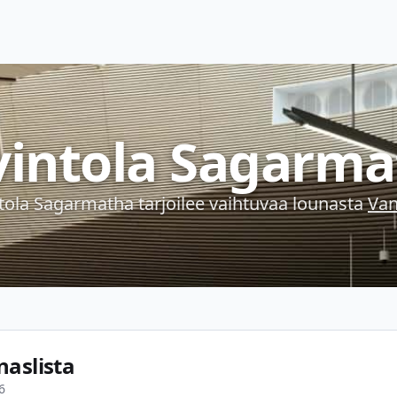
vintola Sagarma
tola Sagarmatha
tarjoilee vaihtuvaa lounasta
Van
naslista
6