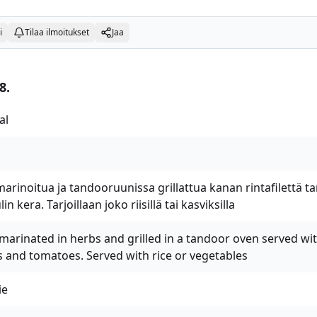
i
Tilaa ilmoitukset
Jaa
8.
al
marinoitua ja tandooruunissa grillattua kanan rintafilettä ta
in kera. Tarjoillaan joko riisillä tai kasviksilla
marinated in herbs and grilled in a tandoor oven served wit
 and tomatoes. Served with rice or vegetables
ie