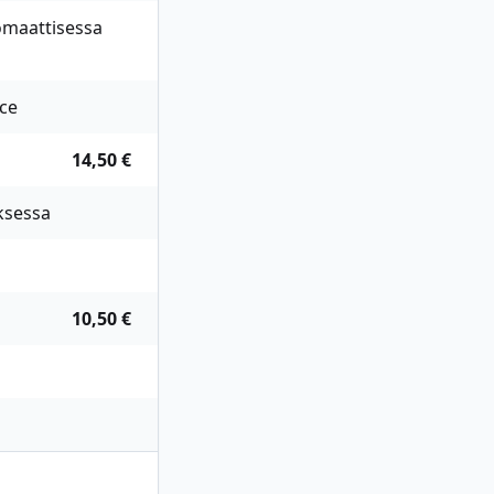
tomaattisessa
uce
14,50 €
ksessa
10,50 €