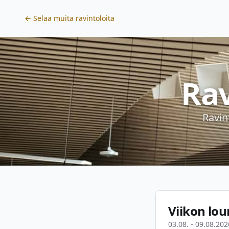
← Selaa muita ravintoloita
Ra
Ravin
Viikon lou
03.08. - 09.08.202