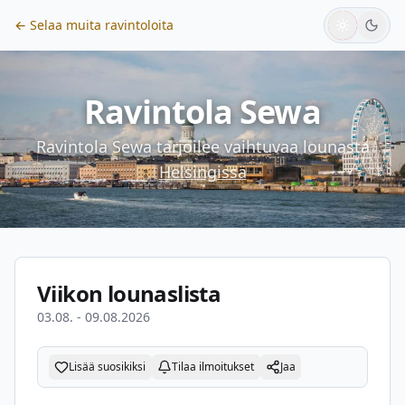
← Selaa muita ravintoloita
Ravintola Sewa
Ravintola Sewa
tarjoilee vaihtuvaa lounasta
Helsingissä
Viikon lounaslista
03.08. - 09.08.2026
Lisää suosikiksi
Tilaa ilmoitukset
Jaa