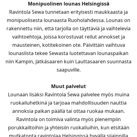
Monipuolinen lounas Helsingissä
Ravintola Sewa tunnetaan erityisesti maukkaasta ja
monipuolisesta lounaasta Ruoholahdessa. Lounas on
rakennettu niin, että tarjolla on täyttäviä ja vaihtelevia
vaihtoehtoja, joissa korostuvat reilut annokset ja
mausteinen, kotitekoinen ote. Päivittäin vaihtuva
lounaslista tekee Sewasta luotettavan lounaspaikan
niin Kampin, Jätkäsaaren kuin Lauttasaaren suunnasta
saapuville.
Muut palvelut
Lounaan lisäksi Ravintola Sewa palvelee myös muina
ruokailuhetkinä ja tarjoaa mahdollisuuden nauttia
annoksia paikan päällä tai ottaa ruokaa mukaan.
Ravintola on toimiva valinta myös pienempiin
porukkailtoihin ja yhteisiin ruokailuihin, kun etsitään
mutkatonta ravintolaa Helsingissä hyvällä sijainnilla