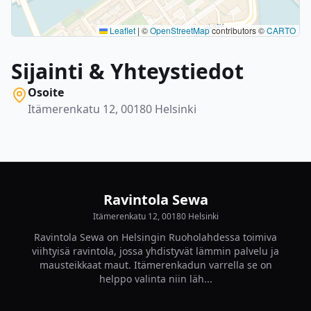
Leaflet
|
©
OpenStreetMap
contributors ©
CARTO
Sijainti & Yhteystiedot
Osoite
Itämerenkatu 12, 00180 Helsinki
Ravintola Sewa
Itämerenkatu 12, 00180 Helsinki
Ravintola Sewa on Helsingin Ruoholahdessa toimiva
viihtyisä ravintola, jossa yhdistyvät lämmin palvelu ja
mausteikkaat maut. Itämerenkadun varrella se on
helppo valinta niin läh...