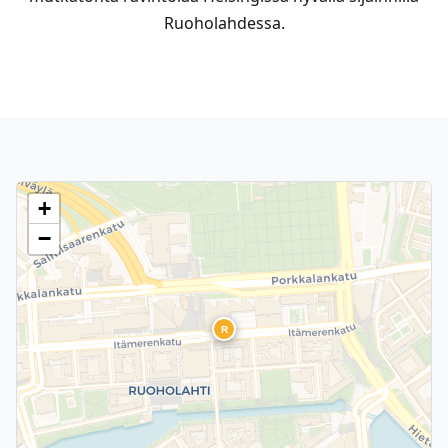
Ruoholahdessa.
+
−
R