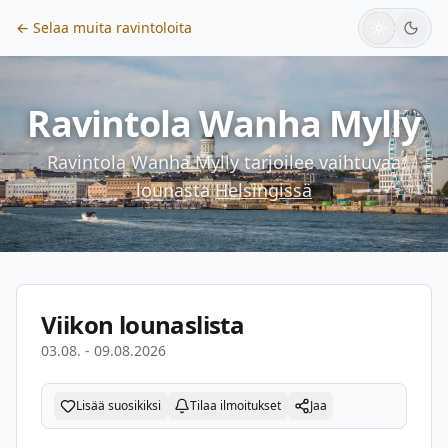
← Selaa muita ravintoloita
Ravintola Wanha Mylly
Ravintola Wanha Mylly
tarjoilee vaihtuvaa
lounasta
Helsingissä
Viikon lounaslista
03.08. - 09.08.2026
Lisää suosikiksi
Tilaa ilmoitukset
Jaa