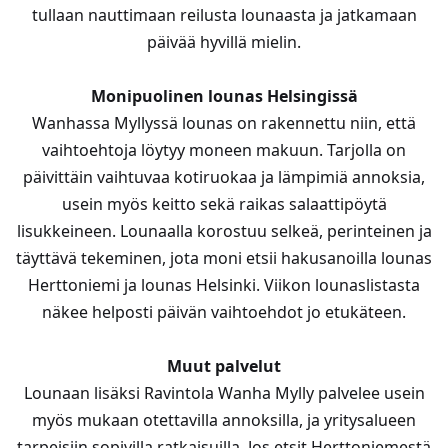
tullaan nauttimaan reilusta lounaasta ja jatkamaan
päivää hyvillä mielin.
Monipuolinen lounas Helsingissä
Wanhassa Myllyssä lounas on rakennettu niin, että
vaihtoehtoja löytyy moneen makuun. Tarjolla on
päivittäin vaihtuvaa kotiruokaa ja lämpimiä annoksia,
usein myös keitto sekä raikas salaattipöytä
lisukkeineen. Lounaalla korostuu selkeä, perinteinen ja
täyttävä tekeminen, jota moni etsii hakusanoilla lounas
Herttoniemi ja lounas Helsinki. Viikon lounaslistasta
näkee helposti päivän vaihtoehdot jo etukäteen.
Muut palvelut
Lounaan lisäksi Ravintola Wanha Mylly palvelee usein
myös mukaan otettavilla annoksilla, ja yritysalueen
tarpeisiin sopivilla ratkaisuilla. Jos etsit Herttoniemestä