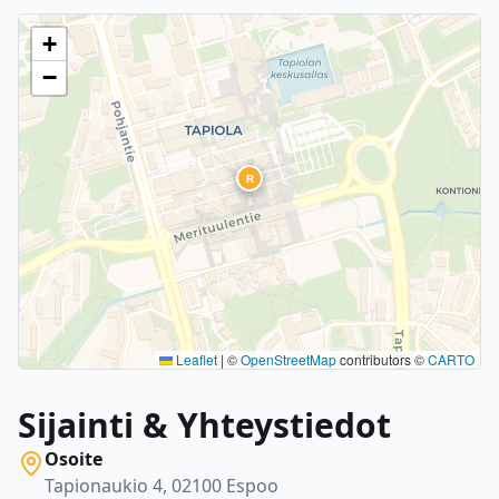
+
−
R
Leaflet
|
©
OpenStreetMap
contributors ©
CARTO
Sijainti & Yhteystiedot
Osoite
Tapionaukio 4, 02100 Espoo