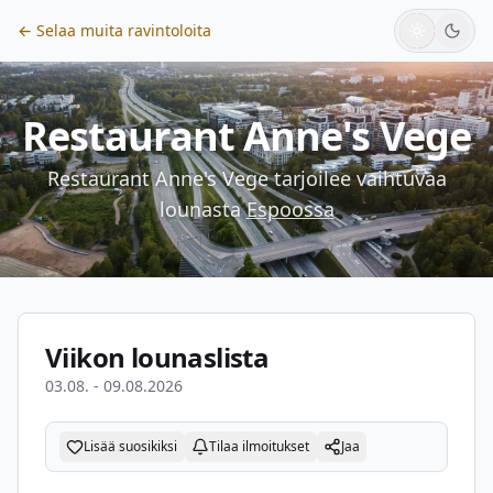
← Selaa muita ravintoloita
Restaurant Anne's Vege
Restaurant Anne's Vege
tarjoilee vaihtuvaa
lounasta
Espoossa
Viikon lounaslista
03.08. - 09.08.2026
Lisää suosikiksi
Tilaa ilmoitukset
Jaa