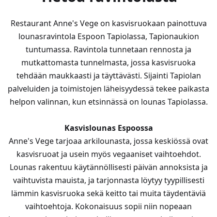
Restaurant Anne's Vege on kasvisruokaan painottuva
lounasravintola Espoon Tapiolassa, Tapionaukion
tuntumassa. Ravintola tunnetaan rennosta ja
mutkattomasta tunnelmasta, jossa kasvisruoka
tehdään maukkaasti ja täyttävästi. Sijainti Tapiolan
palveluiden ja toimistojen läheisyydessä tekee paikasta
helpon valinnan, kun etsinnässä on lounas Tapiolassa.
Kasvislounas Espoossa
Anne's Vege tarjoaa arkilounasta, jossa keskiössä ovat
kasvisruoat ja usein myös vegaaniset vaihtoehdot.
Lounas rakentuu käytännöllisesti päivän annoksista ja
vaihtuvista mauista, ja tarjonnasta löytyy tyypillisesti
lämmin kasvisruoka sekä keitto tai muita täydentäviä
vaihtoehtoja. Kokonaisuus sopii niin nopeaan