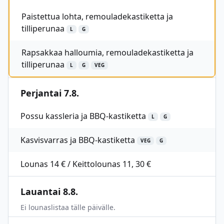
Paistettua lohta, remouladekastiketta ja
tilliperunaa
L
G
Rapsakkaa halloumia, remouladekastiketta ja
tilliperunaa
L
G
VEG
Perjantai 7.8.
Possu kassleria ja BBQ-kastiketta
L
G
Kasvisvarras ja BBQ-kastiketta
VEG
G
Lounas 14 € / Keittolounas 11, 30 €
Lauantai 8.8.
Ei lounaslistaa tälle päivälle.