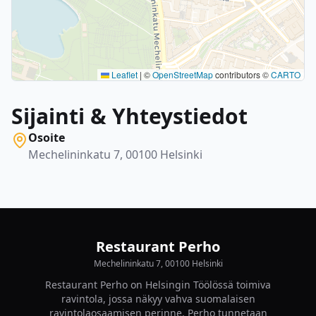
Leaflet
|
©
OpenStreetMap
contributors ©
CARTO
Sijainti & Yhteystiedot
Osoite
Mechelininkatu 7, 00100 Helsinki
Restaurant Perho
Mechelininkatu 7, 00100 Helsinki
Restaurant Perho on Helsingin Töölössä toimiva
ravintola, jossa näkyy vahva suomalaisen
ravintolaosaamisen perinne. Perho tunnetaan