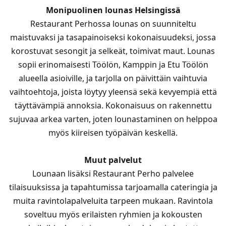
Monipuolinen lounas Helsingissä
Restaurant Perhossa lounas on suunniteltu
maistuvaksi ja tasapainoiseksi kokonaisuudeksi, jossa
korostuvat sesongit ja selkeät, toimivat maut. Lounas
sopii erinomaisesti Töölön, Kamppin ja Etu Töölön
alueella asioiville, ja tarjolla on päivittäin vaihtuvia
vaihtoehtoja, joista löytyy yleensä sekä kevyempiä että
täyttävämpiä annoksia. Kokonaisuus on rakennettu
sujuvaa arkea varten, joten lounastaminen on helppoa
myös kiireisen työpäivän keskellä.
Muut palvelut
Lounaan lisäksi Restaurant Perho palvelee
tilaisuuksissa ja tapahtumissa tarjoamalla cateringia ja
muita ravintolapalveluita tarpeen mukaan. Ravintola
soveltuu myös erilaisten ryhmien ja kokousten