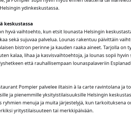
lle, ja Pompier sopii hyvin myös ennen teatteria tai illanvie
 Helsingin ydinkeskustassa.
sä keskustassa
n hyvä vaihtoehto, kun etsit lounasta Helsingin keskustasta
kaa sekä sujuvaa palvelua. Lounas rakentuu päivittäin vaiht
laisen bistron perinne ja kauden raaka aineet. Tarjolla on tyyp
uten kalaa, lihaa ja kasvisvaihtoehtoja, ja lounas sopii hyvi
yshetkeen että rauhallisempaan lounaspalaveriin Esplanad
taurant Pompier palvelee iltaisin à la carte ravintolana ja 
isille ja pienemmille yksityistilaisuuksille Helsingin keskusta
s ryhmien menuja ja muita järjestelyjä, kun tarkoituksena o
kiksi yritystilaisuuteen tai merkkipäivään.