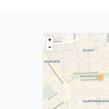
+
−
R