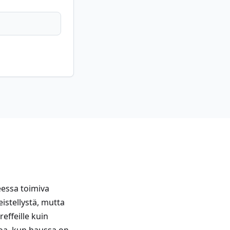
essa toimiva
eistellystä, mutta
effeille kuin