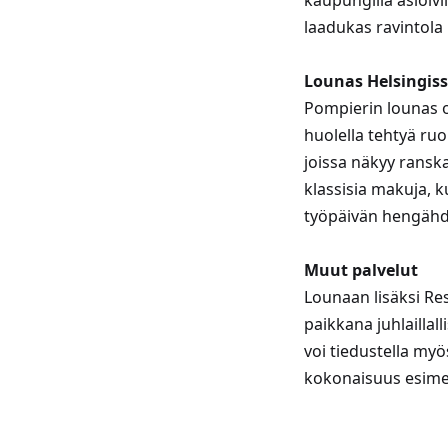
kaupungilla asioivi
laadukas ravintola
Lounas Helsingis
Pompierin lounas o
huolella tehtyä ruo
joissa näkyy ranska
klassisia makuja, k
työpäivän hengähd
Muut palvelut
Lounaan lisäksi Res
paikkana juhlaillall
voi tiedustella myö
kokonaisuus esimer