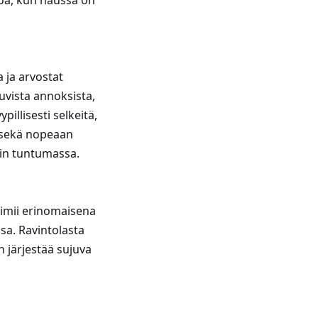
ttoa, kun haussa on
 ja arvostat
uvista annoksista,
illisesti selkeitä,
n sekä nopeaan
in tuntumassa.
toimii erinomaisena
ssa. Ravintolasta
n järjestää sujuva