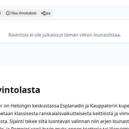
i
Tilaa ilmoitukset
Jaa
Ravintola ei ole julkaissut tämän viikon lounaslistaa.
vintolasta
 on Helsingin keskustassa Esplanadin ja Kauppatorin kupe
netaan klassisesta ranskalaisvaikutteisesta keittiöstä ja viim
a. Sijainti tekee siitä luontevan valinnan niin arjen lounastr