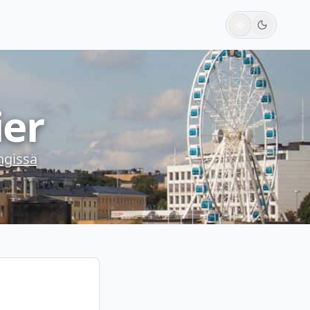
er
ngissä