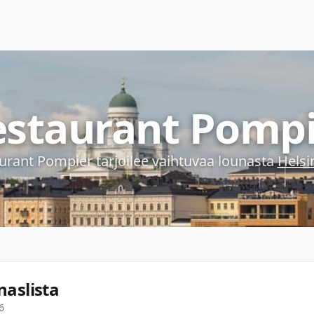
estaurant Pompi
urant Pompier
tarjoilee vaihtuvaa lounasta
Helsi
naslista
6