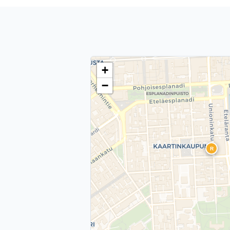
+
−
R