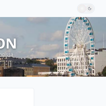
ION
ngissä