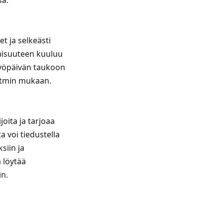
sä.
t ja selkeästi
naisuuteen kuuluu
 työpäivän taukoon
rytmin mukaan.
oita ja tarjoaa
ta voi tiedustella
siin ja
 löytää
in.