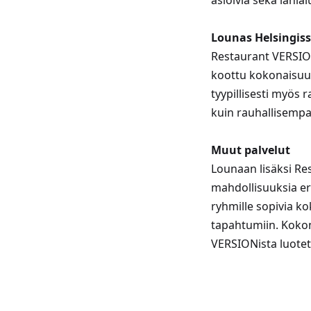
asioivia sekä lähia
Lounas Helsingis
Restaurant VERSION
koottu kokonaisuus
tyypillisesti myös 
kuin rauhallisempa
Muut palvelut
Lounaan lisäksi Re
mahdollisuuksia eril
ryhmille sopivia k
tapahtumiin. Kokona
VERSIONista luotett