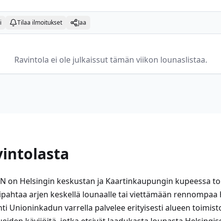
i
Tilaa ilmoitukset
Jaa
Ravintola ei ole julkaissut tämän viikon lounaslistaa.
vintolasta
 on Helsingin keskustan ja Kaartinkaupungin kupeessa toi
ipahtaa arjen keskellä lounaalle tai viettämään rennompaa
inti Unioninkadun varrella palvelee erityisesti alueen toimis