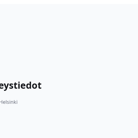
teystiedot
Helsinki