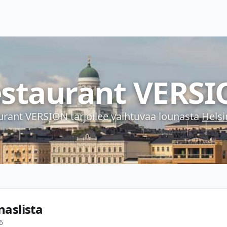
staurant VERS
urant VERSION
tarjoilee vaihtuvaa lounasta
Helsi
naslista
6