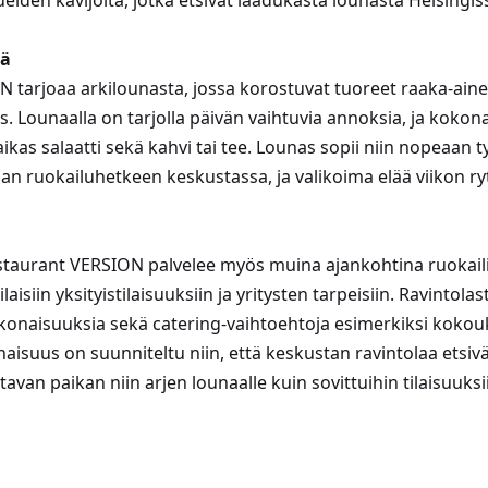
lueiden kävijöitä, jotka etsivät laadukasta lounasta Helsingis
sä
 tarjoaa arkilounasta, jossa korostuvat tuoreet raaka-ainee
. Lounaalla on tarjolla päivän vaihtuvia annoksia, ja koko
raikas salaatti sekä kahvi tai tee. Lounas sopii niin nopeaan
an ruokailuhetkeen keskustassa, ja valikoima elää viikon 
staurant VERSION palvelee myös muina ajankohtina ruokailij
aisiin yksityistilaisuuksiin ja yritysten tarpeisiin. Ravintolas
okonaisuuksia sekä catering-vaihtoehtoja esimerkiksi kokouk
isuus on suunniteltu niin, että keskustan ravintolaa etsivä
avan paikan niin arjen lounaalle kuin sovittuihin tilaisuuksi