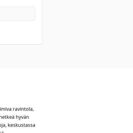
miva ravintola,
 hetkeä hyvän
toja, keskustassa