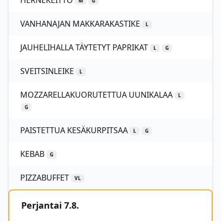
HERNEKEITTO
M
G
VANHANAJAN MAKKARAKASTIKE
L
JAUHELIHALLA TÄYTETYT PAPRIKAT
L
G
SVEITSINLEIKE
L
MOZZARELLAKUORUTETTUA UUNIKALAA
L
G
PAISTETTUA KESÄKURPITSAA
L
G
KEBAB
G
PIZZABUFFET
VL
Perjantai 7.8.