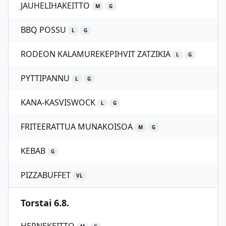
JAUHELIHAKEITTO
M
G
BBQ POSSU
L
G
RODEON KALAMUREKEPIHVIT ZATZIKIA
L
G
PYTTIPANNU
L
G
KANA-KASVISWOCK
L
G
FRITEERATTUA MUNAKOISOA
M
G
KEBAB
G
PIZZABUFFET
VL
Torstai 6.8.