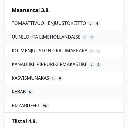
Maanantai 3.8.
TOMAATTIVUOHENJUUSTOKEITTO
L
G
UUNILOHTA LIMEHOLLANDAISE
L
G
KOLMENJUUSTON GRILLIMAKKARA
L
G
KANALEIKE PIPPURIKERMAKASTIKE
L
G
KASVISMUNAKAS
L
G
KEBAB
G
PIZZABUFFET
VL
Tiistai 4.8.