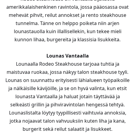
amerikkalaishenkinen ravintola, jossa pääosassa ovat
mehevät pihvit, reilut annokset ja rento steakhouse
tunnelma. Tänne on helppo poiketa niin arjen
lounastauolla kuin illallisellekin, kun tekee mieli
kunnon lihaa, burgereita ja klassisia lisukkeita.
Lounas Vantaalla
Lounaalla Rodeo Steakhouse tarjoaa tuhtia ja
maistuvaa ruokaa, jossa näkyy talon steakhouse tyyli.
Lounas on suunnattu erityisesti lähialueen työpaikoille
ja nälkäisille kävijöille, ja se on hyvä valinta, kun etsit
lounasta Vantaalla ja haluat jotain täyttävää ja
selkeästi grillin ja pihviravintolan hengessä tehtyä.
Lounaslistalta löytyy tyypillisesti vaihtuvia annoksia,
jotka nojaavat talon vahvuuksiin kuten liha ja kana,
burgerit sekä reilut salaatit ja lisukkeet.