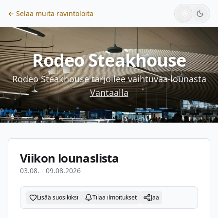
← Selaa muita ravintoloita
Rodeo Steakhouse
Rodeo Steakhouse
tarjoilee vaihtuvaa lounasta
Vantaalla
Viikon lounaslista
03.08. - 09.08.2026
Lisää suosikiksi
Tilaa ilmoitukset
Jaa