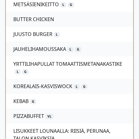
METSÄSIENIKEITTO
L
G
BUTTER CHICKEN
JUUSTO BURGER
L
JAUHELIHAMOUSSAKA
L
G
YRTTILIHAPULLAT TOMAATTISMETANAKASTIKE
L
G
KOREALAIS-KASVISWOCK
L
G
KEBAB
G
PIZZABUFFET
VL
LISUKKEET LOUNAALLA: RIISIÄ, PERUNAA,
TALON KASVIKSIA