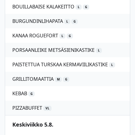
BOUILLABAISE KALAKEITTO
L
G
BURGUNDINLIHAPATA
L
G
KANAA ROGUEFORT
L
G
PORSAANLEIKE METSÄSIENIKASTIKE
L
PAISTETTUA TURSKAA KERMAVIILIKASTIKE
L
GRILLITOMAATTIA
M
G
KEBAB
G
PIZZABUFFET
VL
Keskiviikko 5.8.