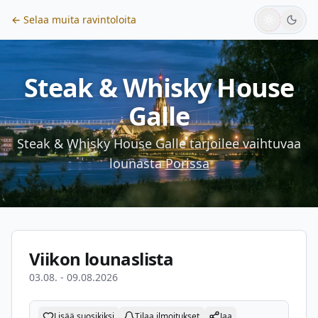
← Selaa muita ravintoloita
Steak & Whisky House
Galle
Steak & Whisky House Galle
tarjoilee vaihtuvaa
lounasta
Porissa
Viikon lounaslista
03.08. - 09.08.2026
Lisää suosikiksi
Tilaa ilmoitukset
Jaa