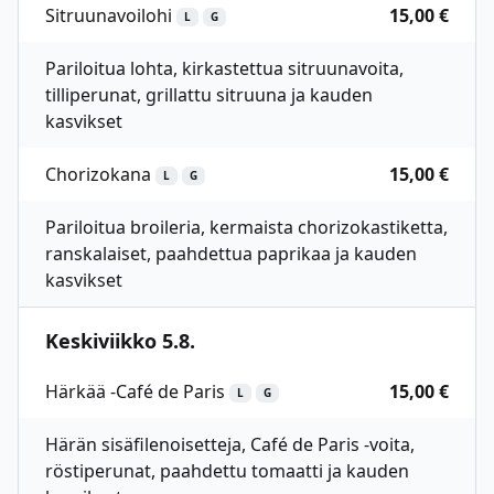
Sitruunavoilohi
15,00 €
L
G
Pariloitua lohta, kirkastettua sitruunavoita,
tilliperunat, grillattu sitruuna ja kauden
kasvikset
Chorizokana
15,00 €
L
G
Pariloitua broileria, kermaista chorizokastiketta,
ranskalaiset, paahdettua paprikaa ja kauden
kasvikset
Keskiviikko 5.8.
Härkää -Café de Paris
15,00 €
L
G
Härän sisäfilenoisetteja, Café de Paris -voita,
röstiperunat, paahdettu tomaatti ja kauden