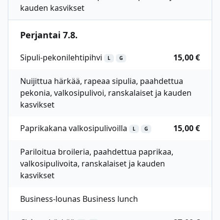
kauden kasvikset
Perjantai 7.8.
Sipuli-pekonilehtipihvi
15,00 €
L
G
Nuijittua härkää, rapeaa sipulia, paahdettua
pekonia, valkosipulivoi, ranskalaiset ja kauden
kasvikset
Paprikakana valkosipulivoilla
15,00 €
L
G
Pariloitua broileria, paahdettua paprikaa,
valkosipulivoita, ranskalaiset ja kauden
kasvikset
Business-lounas Business lunch