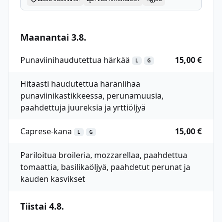
Maanantai 3.8.
Punaviinihaudutettua härkää
15,00 €
L
G
Hitaasti haudutettua häränlihaa
punaviinikastikkeessa, perunamuusia,
paahdettuja juureksia ja yrttiöljyä
Caprese-kana
15,00 €
L
G
Pariloitua broileria, mozzarellaa, paahdettua
tomaattia, basilikaöljyä, paahdetut perunat ja
kauden kasvikset
Tiistai 4.8.