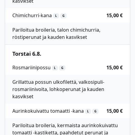
kasvikset
Chimichurri-kana
15,00 €
L
G
Pariloitua broileria, talon chimichurria,
röstiperunat ja kauden kasvikset
Torstai 6.8.
Rosmariinipossu
15,00 €
L
G
Grillattua possun ulkofilettä, valkosipuli-
rosmariinivoita, lohkoperunat ja kauden
kasvikset
Aurinkokuivattu tomaatti -kana
15,00 €
L
G
Pariloitua broileria, kermaista aurinkokuivattu
tomaatti -kastiketta, paahdetut perunat ja