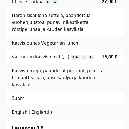
Chèvre-härkää
27,00 €
L
G
Härän sisäfilenoisetteja, paahdettua
vuohenjuustoa, punaviinikastiketta,
röstiperunaa ja kauden kasviksia
Kasvislounas Vegetarian lunch
Välimeren kasvispihvit (, , )
15,00 €
VEG
L
G
Kasvispihvejä, paahdetut perunat, paprika-
tomaattisalsaa, basilikaöljyä ja kauden
kasvikset
Suomi
English ( Englanti )
Lauantai 8.8.