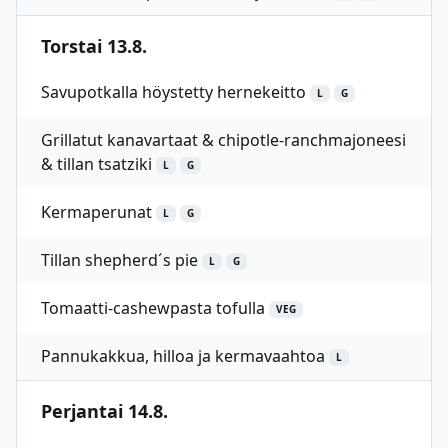
Torstai 13.8.
Savupotkalla höystetty hernekeitto
L
G
Grillatut kanavartaat & chipotle-ranchmajoneesi
& tillan tsatziki
L
G
Kermaperunat
L
G
Tillan shepherd´s pie
L
G
Tomaatti-cashewpasta tofulla
VEG
Pannukakkua, hilloa ja kermavaahtoa
L
Perjantai 14.8.