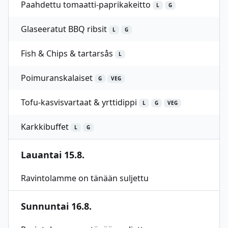
Paahdettu tomaatti-paprikakeitto
L
G
Glaseeratut BBQ ribsit
L
G
Fish & Chips & tartarsås
L
Poimuranskalaiset
G
VEG
Tofu-kasvisvartaat & yrttidippi
L
G
VEG
Karkkibuffet
L
G
Lauantai 15.8.
Ravintolamme on tänään suljettu
Sunnuntai 16.8.