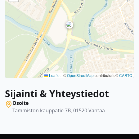
Leaflet
|
©
OpenStreetMap
contributors ©
CARTO
Sijainti & Yhteystiedot
Osoite
Tammiston kauppatie 7B, 01520 Vantaa