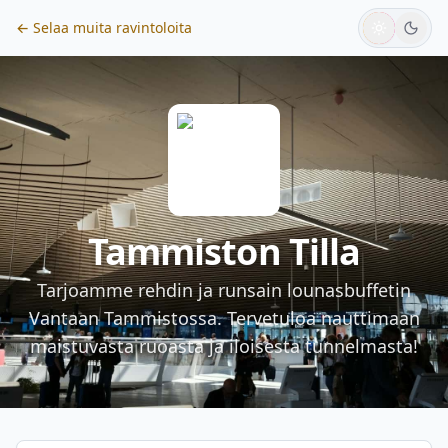
← Selaa muita ravintoloita
Tammiston Tilla
Tarjoamme rehdin ja runsain lounasbuffetin
Vantaan Tammistossa. Tervetuloa nauttimaan
maistuvasta ruoasta ja iloisesta tunnelmasta!