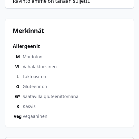
Ravintolamme on tänään suljettu
Merkinnät
Allergeenit
M
Maidoton
VL
Vähälaktoosinen
L
Laktoositon
G
Gluteeniton
G*
Saatavilla gluteenittomana
K
Kasvis
Veg
Vegaaninen