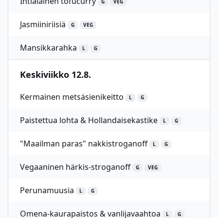
Intialainen tofucurry
G
VEG
Jasmiiniriisiä
G
VEG
Mansikkarahka
L
G
Keskiviikko 12.8.
Kermainen metsäsienikeitto
L
G
Paistettua lohta & Hollandaisekastike
L
G
"Maailman paras" nakkistroganoff
L
G
Vegaaninen härkis-stroganoff
G
VEG
Perunamuusia
L
G
Omena-kaurapaistos & vanlijavaahtoa
L
G