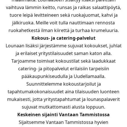
vaihtuva lämmin keitto, runsas ja raikas salaattipöytä,
tuore leipä levitteineen sekä ruokajuomat, kahvi ja
jälkiruoka. Meille voit tulla nauttimaan rennosta
ruokahetkestä ilman kiirettä ja turhaa krumeluuria.
Kokous- ja catering-palvelut
Lounaan lisäksi järjestämme sujuvat kokoukset, juhlat
ja erilaiset yritystilaisuudet saman katon alla.
Tarjoamme toimivat kokoustilat sekä laadukkaat
catering- ja pitopalvelut erilaisiin tarpeisiin
pääkaupunkiseudulla ja Uudellamaalla.
Suunnittelemme kokoustarjoilut ja
tapahtumakokonaisuudet aina tilaisuuden luonteen
mukaisesti, jotta yritystapahtumat ja lounaspalaverit
sujuvat mutkattomasti alusta loppuun.
Keskeinen sijainti Vantaan Tammistossa
Sijaitsemme Vantaan Tammistossa hyvien