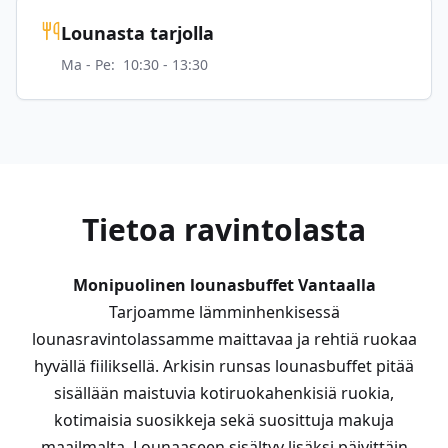
Lounasta tarjolla
Ma - Pe
:
10:30 - 13:30
Tietoa ravintolasta
Monipuolinen lounasbuffet Vantaalla
Tarjoamme lämminhenkisessä
lounasravintolassamme maittavaa ja rehtiä ruokaa
hyvällä fiiliksellä. Arkisin runsas lounasbuffet pitää
sisällään maistuvia kotiruokahenkisiä ruokia,
kotimaisia suosikkeja sekä suosittuja makuja
maailmalta. Lounaaseen sisältyy lisäksi päivittäin