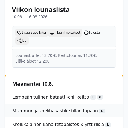
Viikon lounaslista
10.08. - 16.08.2026
Lisää suosikiksi
Tilaa ilmoitukset
Tulosta
Jaa
Lounasbuffet 13,70 €, Keittolounas 11,70€,
Eläkeläiset 12,20€
Maanantai 10.8.
Lempeän tulinen bataatti-chilikeitto
L
G
Mummon jauhelihakastike tillan tapaan
L
Kreikkalainen kana-fetapaistos & yrttiriisiä
L