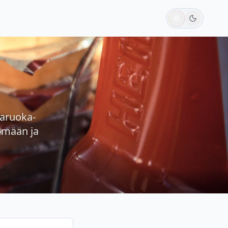
karuoka-
yömään ja