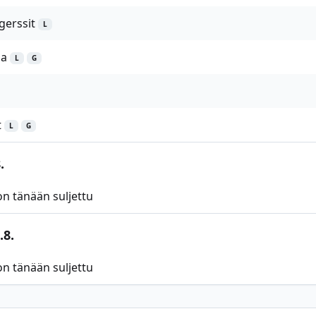
gerssit
L
ia
L
G
t
L
G
.
n tänään suljettu
.8.
n tänään suljettu