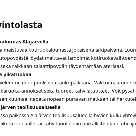
vintolasta
alounas Alajärvellä
ja maistuvaa kotiruokalounasta jokaisena arkipäivänä. Lo
topöydästä löydät maittavat lämpimät kotiruokavaihtoehdo
sekä raikkaan salaattipöydän täydentämään ateriaasi.
ja pikaruokaa
alvelemme monipuolisena taukopaikkana. Valikoimaamme ku
pikaruoka-annokset sekä tuoreet kahvilatuotteet. Voit pysäh
en kuumaa, napata nopean purtavan matkaan tai herkutella
ajärven teollisuusalueella
sa paikassa Alajärven teollisuusalueella hyvien kulkuyhteyk
iketa lounaalle tai kahvitauolle niin paikallisten kuin ohi aj