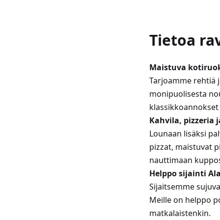
Tietoa ra
Maistuva kotiruok
Tarjoamme rehtiä 
monipuolisesta nou
klassikkoannokset 
Kahvila, pizzeria 
Lounaan lisäksi p
pizzat, maistuvat 
nauttimaan kuppos
Helppo sijainti Al
Sijaitsemme sujuvas
Meille on helppo po
matkalaistenkin.