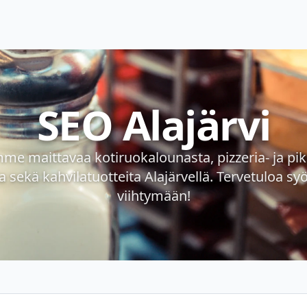
SEO Alajärvi
me maittavaa kotiruokalounasta, pizzeria- ja pi
 sekä kahvilatuotteita Alajärvellä. Tervetuloa s
viihtymään!