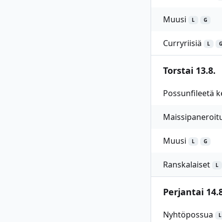
Muusi
L
G
Curryriisiä
L
Torstai 13.8.
Possunfileetä 
Maissipaneroitu
Muusi
L
G
Ranskalaiset
L
Perjantai 14.8
Nyhtöpossua
L