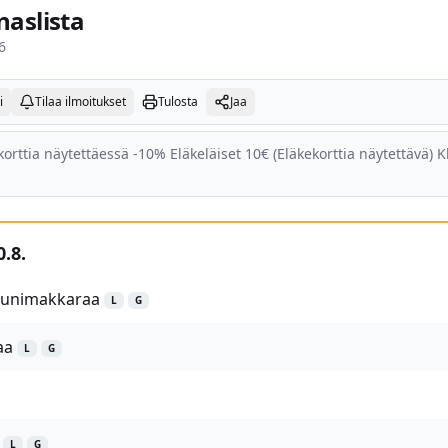
naslista
6
i
Tilaa ilmoitukset
Tulosta
Jaa
orttia näytettäessä -10% Eläkeläiset 10€ (Eläkekorttia näytettävä) K
.8.
uunimakkaraa
L
G
aa
L
G
L
G