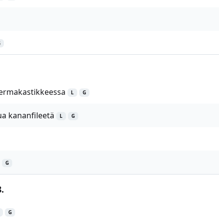
G
kermakastikkeessa
L
G
a kananfileetä
L
G
G
.
G