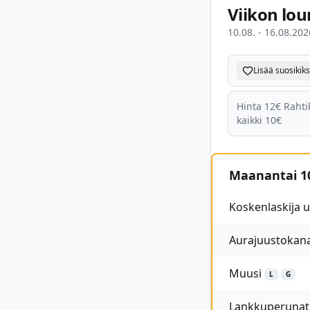
Viikon lou
10.08. - 16.08.202
Lisää suosikiks
Hinta 12€ Rahtik
kaikki 10€
Maanantai 10
Koskenlaskija 
Aurajuustokan
Muusi
L
G
Lankkuperunat