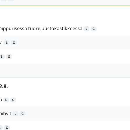
 pippurisessa tuorejuustokastikkeessa
L
G
vi
L
G
L
G
2.8.
a
L
G
ihvit
L
G
L
G