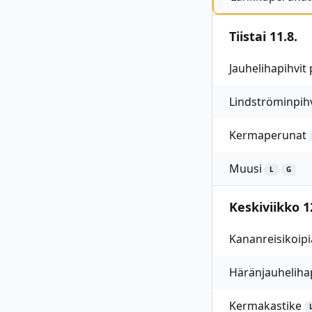
Tiistai 11.8.
Jauhelihapihvit
Lindströminpih
Kermaperunat
Muusi
L
G
Keskiviikko 1
Kananreisikoipi
Häränjauhelihap
Kermakastike