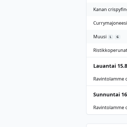
Kanan crispyfin
Currymajonees
Muusi
L
G
Ristikkoperuna
Lauantai 15.8
Ravintolamme o
Sunnuntai 16
Ravintolamme o