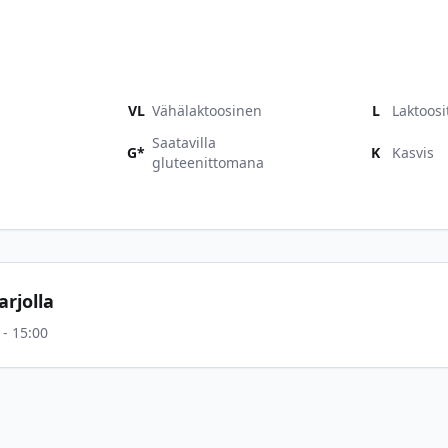
VL
Vähälaktoosinen
L
Laktoosi
Saatavilla
G*
K
Kasvis
gluteenittomana
rjolla
 - 15:00