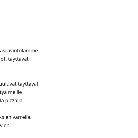
unasravintolamme
t, täyttävät
uluvat täyttävät
tyä meille
 pizzalla.
sien varrella.
avien