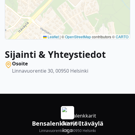
Leaflet
|
©
OpenStreetMap
contributors ©
CARTO
Sijainti & Yhteystiedot
Osoite
Linnavuorentie 30, 00950 Helsinki
Bensalenkkarit Itäväylä
Linnavuorentie 30, 00950 Helsinki