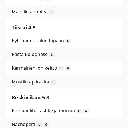
Mansikkadonitsi
L
Tiistai 4.8.
Pyttipannu talon tapaan
L
Pasta Bolognese
L
Kermainen lohikeitto
L
G
Mustikkapiirakka
L
Keskiviikko 5.8.
Porsaanlihakastike ja muusia
L
G
Nachopelti
L
G