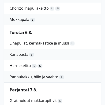
Chorizolihapullakeitto
L
G
Mokkapala
L
Torstai 6.8.
Lihapullat, kermakastike ja muusi
L
Kanapasta
L
Hernekeitto
L
G
Pannukakku, hillo ja vaahto
L
Perjantai 7.8.
Gratinoidut makkarapihvit
L