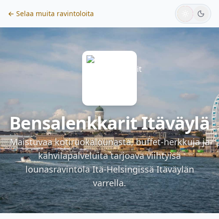
← Selaa muita ravintoloita
Bensalenkkarit Itäväylä
Maistuvaa kotiruokalounasta, buffet-herkkuja ja
kahvilapalveluita tarjoava viihtyisä
lounasravintola Itä-Helsingissä Itäväylän
varrella.