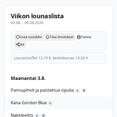
Viikon lounaslista
03.08. - 09.08.2026
Lisää suosikiksi
Tilaa ilmoitukset
Tulosta
Jaa
Lounasbuffet 13,70 €, keittolounas 10,50 €
Maanantai 3.8.
Pannupihvit ja paistettua sipulia
L
G
Kana Gordon Blue
L
Nakkikeitto
L
G