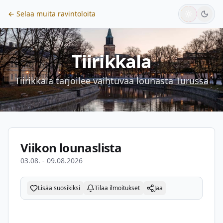
← Selaa muita ravintoloita
Tiirikkala
Tiirikkala
tarjoilee vaihtuvaa lounasta
Turussa
Viikon lounaslista
03.08. - 09.08.2026
Lisää suosikiksi
Tilaa ilmoitukset
Jaa