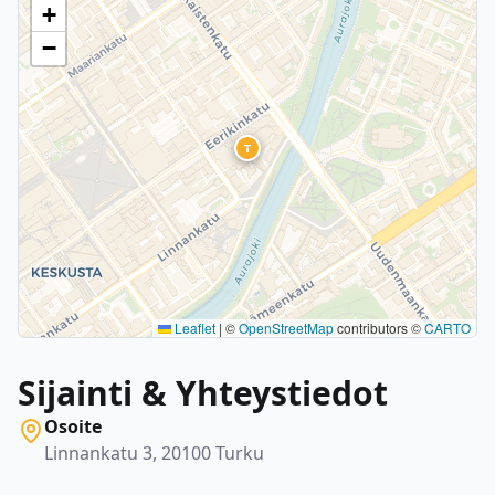
+
−
T
Leaflet
|
©
OpenStreetMap
contributors ©
CARTO
Sijainti & Yhteystiedot
Osoite
Linnankatu 3, 20100 Turku