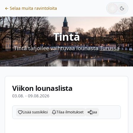
← Selaa muita ravintoloita
Tintå
Tintå
tarjoilee vaihtuvaa lounasta
Turussa
Viikon lounaslista
03.08. - 09.08.2026
Lisää suosikiksi
Tilaa ilmoitukset
Jaa