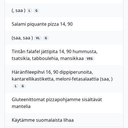
(, saa )
L
G
Salami piquante pizza 14, 90
(saa, saa )
VL
G
Tintån falafel jättipita 14, 90 hummusta,
tsatsikia, tabboulehia, mansikkaa
VEG
Häränfileepihvi 16, 90 dippiperunoita,
kantarellikastiketta, meloni-fetasalaattia (saa, )
L
G
Gluteenittomat pizzapohjamme sisältävät
mantelia
Käytämme suomalaista lihaa