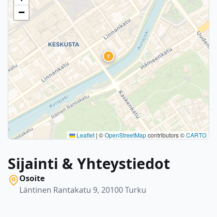
−
T
Leaflet
|
©
OpenStreetMap
contributors ©
CARTO
Sijainti & Yhteystiedot
Osoite
Läntinen Rantakatu 9, 20100 Turku