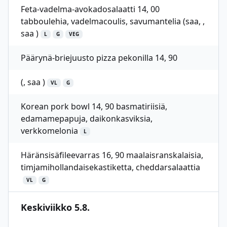
Feta-vadelma-avokadosalaatti 14, 00
tabboulehia, vadelmacoulis, savumantelia (saa, ,
saa )
L
G
VEG
Päärynä-briejuusto pizza pekonilla 14, 90
(, saa )
VL
G
Korean pork bowl 14, 90 basmatiriisiä,
edamamepapuja, daikonkasviksia,
verkkomelonia
L
Häränsisäfileevarras 16, 90 maalaisranskalaisia,
timjamihollandaisekastiketta, cheddarsalaattia
VL
G
Keskiviikko 5.8.