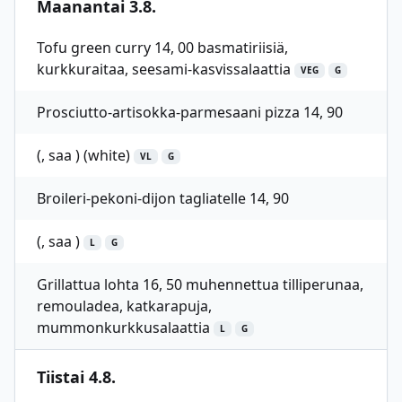
Maanantai 3.8.
Tofu green curry 14, 00 basmatiriisiä,
kurkkuraitaa, seesami-kasvissalaattia
VEG
G
Prosciutto-artisokka-parmesaani pizza 14, 90
(, saa ) (white)
VL
G
Broileri-pekoni-dijon tagliatelle 14, 90
(, saa )
L
G
Grillattua lohta 16, 50 muhennettua tilliperunaa,
remouladea, katkarapuja,
mummonkurkkusalaattia
L
G
Tiistai 4.8.