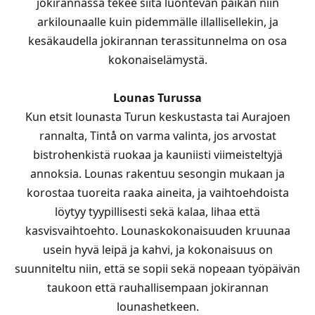
jokirannassa tekee siitä luontevan paikan niin
arkilounaalle kuin pidemmälle illallisellekin, ja
kesäkaudella jokirannan terassitunnelma on osa
kokonaiselämystä.
Lounas Turussa
Kun etsit lounasta Turun keskustasta tai Aurajoen
rannalta, Tintå on varma valinta, jos arvostat
bistrohenkistä ruokaa ja kauniisti viimeisteltyjä
annoksia. Lounas rakentuu sesongin mukaan ja
korostaa tuoreita raaka aineita, ja vaihtoehdoista
löytyy tyypillisesti sekä kalaa, lihaa että
kasvisvaihtoehto. Lounaskokonaisuuden kruunaa
usein hyvä leipä ja kahvi, ja kokonaisuus on
suunniteltu niin, että se sopii sekä nopeaan työpäivän
taukoon että rauhallisempaan jokirannan
lounashetkeen.