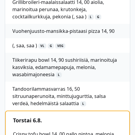
Grillibroileri-maalaissalaatti 14, 00 aiolia,
marinoitua perunaa, krutonkeja,
cocktailkurkkuja, pekonia (, saa )
L
G
Vuohenjuusto-mansikka-pistaasi pizza 14, 90
(, saa, saa )
VL
G
VEG
Tiikerirapu bowl 14, 90 sushiriisiä, marinoituja
kasviksia, edamamepapuja, melonia,
wasabimajoneesia
L
Tandoorilammasvarras 16, 50
sitruunaperunoita, minttujugurttia, salsa
verdeä, hedelmäistä salaattia
L
Torstai 6.8.
Crispy tofu bowl 14, 00 gallo pintoa, melonia,