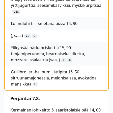
yrttijugurttia, seesamikasviksia, myskikurpitsaa
VEG
Loimulohi-tilli-smetana pizza 14, 90
(, saa )
VL
G
Ylikypsää härkäbriskettiä 15, 90
timjamiperunoita, bearnaisekastiketta,
mozzarellasalaattia (saa, )
L
G
Grillibroileri-halloumi jättipita 16, 50
sitruunamajoneesia, melonisalsaa, avokadoa,
mansikkaa
L
Perjantai 7.8.
Kermainen lohikeitto & saaristolaisleipää 14, 00