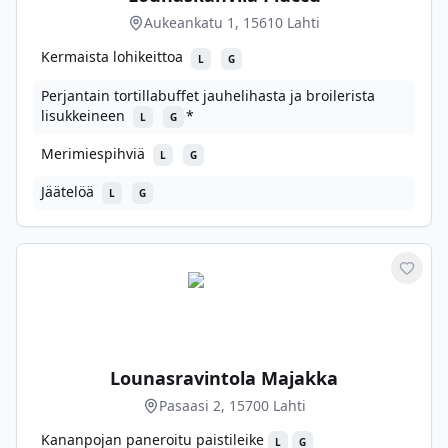
Aukeankatu 1, 15610 Lahti
Kermaista lohikeittoa
L
G
Perjantain tortillabuffet jauhelihasta ja broilerista
lisukkeineen
*
L
G
Merimiespihviä
L
G
Jäätelöä
L
G
Merkit
Lounasravintola Majakka
Pasaasi 2, 15700 Lahti
Kananpojan paneroitu paistileike
L
G