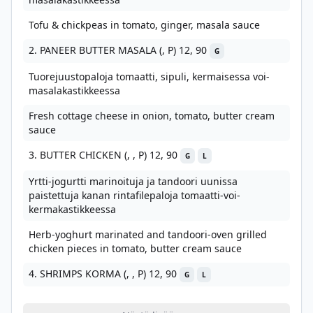
Tofu & chickpeas in tomato, ginger, masala sauce
2. PANEER BUTTER MASALA (, P) 12, 90
G
Tuorejuustopaloja tomaatti, sipuli, kermaisessa voi-
masalakastikkeessa
Fresh cottage cheese in onion, tomato, butter cream
sauce
3. BUTTER CHICKEN (, , P) 12, 90
G
L
Yrtti-jogurtti marinoituja ja tandoori uunissa
paistettuja kanan rintafilepaloja tomaatti-voi-
kermakastikkeessa
Herb-yoghurt marinated and tandoori-oven grilled
chicken pieces in tomato, butter cream sauce
4. SHRIMPS KORMA (, , P) 12, 90
G
L