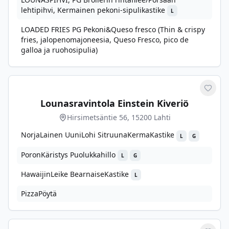
lehtipihvi, Kermainen pekoni-sipulikastike
L
LOADED FRIES PG Pekoni&Queso fresco (Thin & crispy
fries, jalopenomajoneesia, Queso Fresco, pico de
galloa ja ruohosipulia)
Merkit
Lounasravintola Einstein Kiveriö
Hirsimetsäntie 56, 15200 Lahti
NorjaLainen UuniLohi SitruunaKermaKastike
L
G
PoronKäristys Puolukkahillo
L
G
HawaijinLeike BearnaiseKastike
L
PizzaPöytä