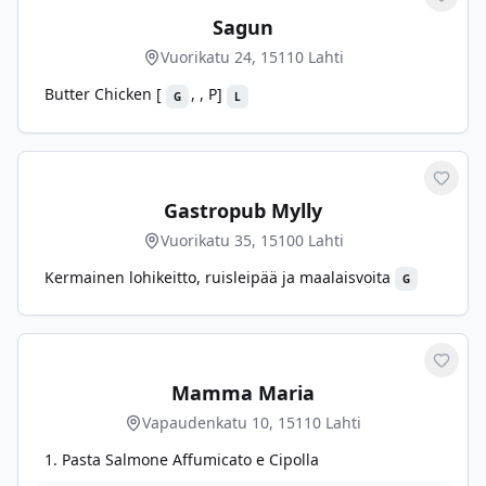
Merkit
Sagun
Vuorikatu 24, 15110 Lahti
Butter Chicken [
, , P]
G
L
Merkit
Gastropub Mylly
Vuorikatu 35, 15100 Lahti
Kermainen lohikeitto, ruisleipää ja maalaisvoita
G
Merkit
Mamma Maria
Vapaudenkatu 10, 15110 Lahti
1. Pasta Salmone Affumicato e Cipolla