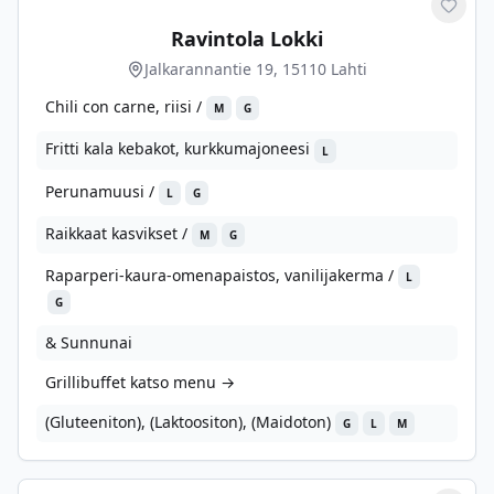
Merkit
Ravintola Lokki
Jalkarannantie 19, 15110 Lahti
Chili con carne, riisi /
M
G
Fritti kala kebakot, kurkkumajoneesi
L
Perunamuusi /
L
G
Raikkaat kasvikset /
M
G
Raparperi-kaura-omenapaistos, vanilijakerma /
L
G
& Sunnunai
Grillibuffet katso menu →
(Gluteeniton), (Laktoositon), (Maidoton)
G
L
M