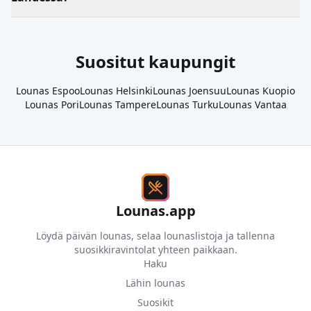
Suositut kaupungit
Lounas
Espoo
Lounas
Helsinki
Lounas
Joensuu
Lounas
Kuopio
Lounas
Pori
Lounas
Tampere
Lounas
Turku
Lounas
Vantaa
Lounas.app
Löydä päivän lounas, selaa lounaslistoja ja tallenna
suosikkiravintolat yhteen paikkaan.
Haku
Lähin lounas
Suosikit