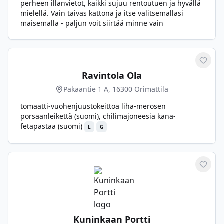
perheen illanvietot, kaikki sujuu rentoutuen ja hyvällä
mielellä. Vain taivas kattona ja itse valitsemallasi
maisemalla - paljun voit siirtää minne vain
Merkit
Ravintola Ola
Pakaantie 1 A, 16300 Orimattila
tomaatti-vuohenjuustokeittoa liha-merosen
porsaanleikettä (suomi), chilimajoneesia kana-
fetapastaa (suomi)
L
G
Merkit
Kuninkaan Portti