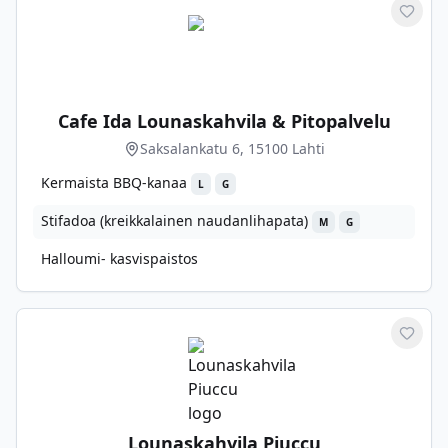
Merkit
Cafe Ida Lounaskahvila & Pitopalvelu
Saksalankatu 6, 15100 Lahti
Kermaista BBQ-kanaa
L
G
Stifadoa (kreikkalainen naudanlihapata)
M
G
Halloumi- kasvispaistos
Merkit
Lounaskahvila Piuccu