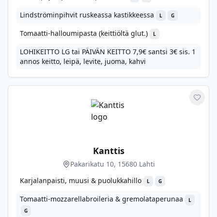
Lindströminpihvit ruskeassa kastikkeessa
L
G
Tomaatti-halloumipasta (keittiöltä glut.)
L
LOHIKEITTO LG tai PÄIVÄN KEITTO 7,9€ santsi 3€ sis. 1
annos keitto, leipä, levite, juoma, kahvi
Merkit
Kanttis
Pakarikatu 10, 15680 Lahti
Karjalanpaisti, muusi & puolukkahillo
L
G
Tomaatti-mozzarellabroileria & gremolataperunaa
L
G