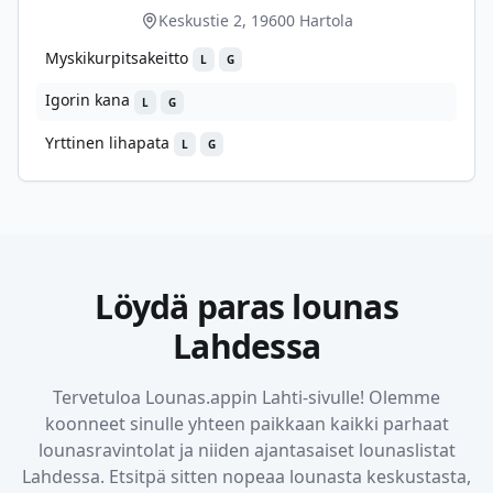
Keskustie 2, 19600 Hartola
Myskikurpitsakeitto
L
G
Igorin kana
L
G
Yrttinen lihapata
L
G
Löydä paras lounas
Lahdessa
Tervetuloa Lounas.appin
Lahti
-sivulle! Olemme
koonneet sinulle yhteen paikkaan kaikki parhaat
lounasravintolat ja niiden ajantasaiset lounaslistat
Lahdessa
. Etsitpä sitten nopeaa lounasta keskustasta,