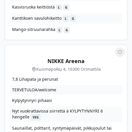
Kasvisruoka keittiöstä
L
G
Kanttiksen savulohikeitto
L
G
Mango-sitruunarahka
L
G
Merkit
NIKKE Areena
Kuismapolku 4, 16300 Orimattila
7,8 Lihapata ja perunat
TERVETULOA/welcome
Kylpytynnyri pihaasi
Nyt vuokrattavissa siirrettä ä KYLPYTYNNYRI 6
hengelle
VEG
Saunaillat, polttarit, syntymäpäivät, pikkujoulut tai