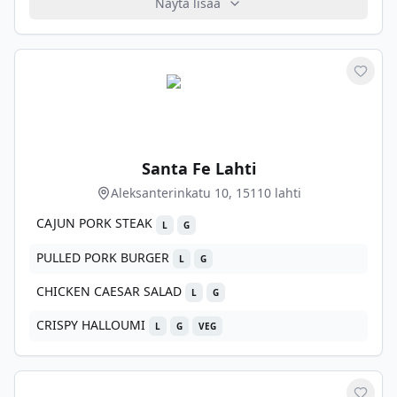
Näytä lisää
Merkit
Santa Fe Lahti
Aleksanterinkatu 10, 15110 lahti
CAJUN PORK STEAK
L
G
PULLED PORK BURGER
L
G
CHICKEN CAESAR SALAD
L
G
CRISPY HALLOUMI
L
G
VEG