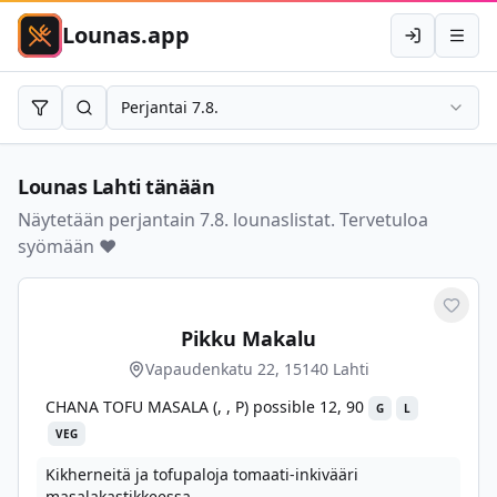
Lounas.app
Kirjaudu
Avaa 
Perjantai 7.8.
Rajaa
Hae
Lounas
Lahti
tänään
Näytetään perjantain 7.8. lounaslistat. Tervetuloa
syömään ❤️
Merkit
Pikku Makalu
Vapaudenkatu 22, 15140 Lahti
CHANA TOFU MASALA (, , P) possible 12, 90
G
L
VEG
Kikherneitä ja tofupaloja tomaati-inkivääri
masalakastikkeessa