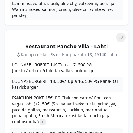
Lämminsavulohi, sipuli, oliiviöljy, valkoviini, persilja
Warm smoked salmon, onion, olive oil, white wine,
parsley
Merkit
Restaurant Pancho Villa - Lahti
Kauppakeskus Syke, Kauppakatu 18, 15140 Lahti
LOUNASBURGERIT 14€/Tupla 17, 50€ PG
Juusto-/pekoni-/chili- tai valkosipuliburger
LOUNASBURGERIT 13, 50€/Tupla 16, 50€ PG Kana- tai
kasvisburger
PANCHON POKE 15€, PG Chili con carne/ Chili con
vege/ Lohi (+2, 50€) (Sis. salaattisekoitusta, yrttiöljyä,
pico de galloa, maissiriisiä, kurkkua, marinoitua
punasipulia, Fresh Mexican-kastiketta, nachoja ja
ruohosipulia)
L
LOUNASPIHVI, PG Broilerin rintafilee/Porsaan