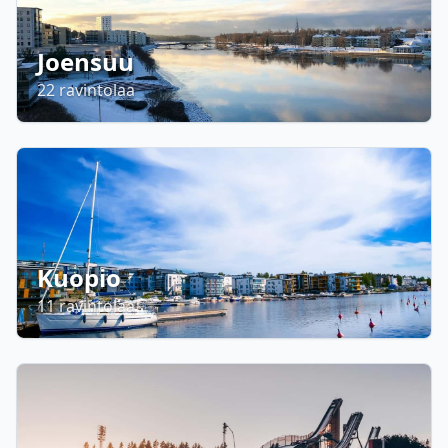
Joensuu
22
ravintolaa
Kuopio
11
ravintolaa