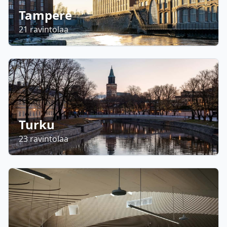
Tampere
21
ravintolaa
Turku
23
ravintolaa