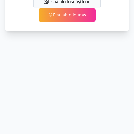
Lisää aloitusnäyttöön
Etsi lähin lounas