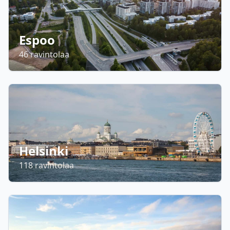
Espoo
46
ravintolaa
Helsinki
118
ravintolaa