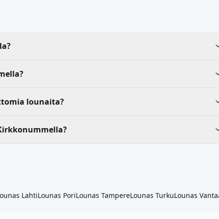
la?
mella?
ttomia lounaita?
 Kirkkonummella?
Lounas
Lahti
Lounas
Pori
Lounas
Tampere
Lounas
Turku
Lounas
Vanta