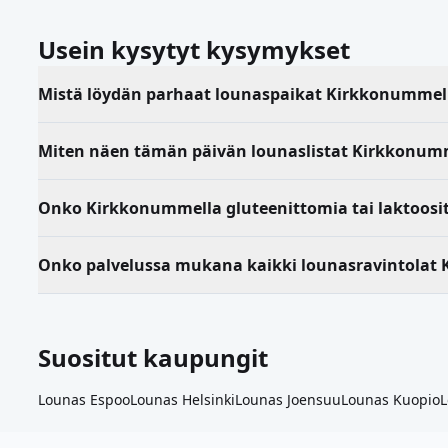
Usein kysytyt kysymykset
Mistä löydän parhaat lounaspaikat Kirkkonummel
Miten näen tämän päivän lounaslistat Kirkkonum
Onko Kirkkonummella gluteenittomia tai laktoosi
Onko palvelussa mukana kaikki lounasravintolat
Suositut kaupungit
Lounas
Espoo
Lounas
Helsinki
Lounas
Joensuu
Lounas
Kuopio