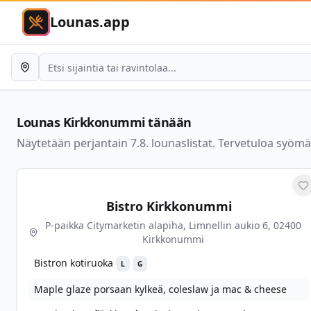
Lounas.app
Lounas
Kirkkonummi
tänään
Näytetään perjantain 7.8. lounaslistat. Tervetuloa syöm
M
Bistro Kirkkonummi
P-paikka Citymarketin alapiha, Limnellin aukio 6, 02400
Kirkkonummi
Bistron kotiruoka
L
G
Maple glaze porsaan kylkeä, coleslaw ja mac & cheese