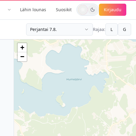
Lähin lounas
Suosikit
Kirjaudu
a
Perjantai 7.8.
Rajaa:
L
G
+
−