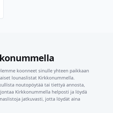
kkonummella
 Olemme koonneet sinulle yhteen paikkaan
saiset lounaslistat
Kirkkonummella
.
ullista noutopöytää tai tiettyä annosta,
arjontaa
Kirkkonummella
helposti ja löydä
aslistoja jatkuvasti, jotta löydät aina