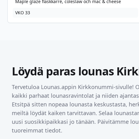
Maple glaze fläskkarré, coleslaw och mac & cheese
VKO 33
Löydä paras lounas
Kir
Tervetuloa Lounas.appin
Kirkkonummi
-sivulle!
kaikki parhaat lounasravintolat ja niiden ajanta
Etsitpä sitten nopeaa lounasta keskustasta, herk
meiltä löydät kaiken tarvittavan. Selaa lounast
uusi suosikkipaikkasi jo tänään. Päivitämme loun
tuoreimmat tiedot.