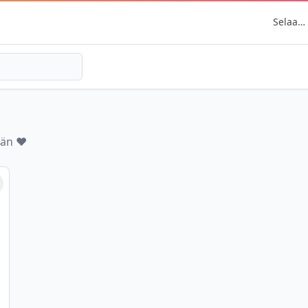
Selaa
kaupunkej
ään ❤️
erkitse suosikiksi