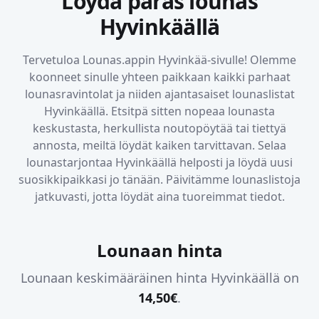
Löydä paras lounas
Hyvinkäällä
Tervetuloa Lounas.appin
Hyvinkää
-sivulle! Olemme
koonneet sinulle yhteen paikkaan kaikki parhaat
lounasravintolat ja niiden ajantasaiset lounaslistat
Hyvinkäällä
. Etsitpä sitten nopeaa lounasta
keskustasta, herkullista noutopöytää tai tiettyä
annosta, meiltä löydät kaiken tarvittavan. Selaa
lounastarjontaa
Hyvinkäällä
helposti ja löydä uusi
suosikkipaikkasi jo tänään. Päivitämme lounaslistoja
jatkuvasti, jotta löydät aina tuoreimmat tiedot.
Lounaan hinta
Lounaan keskimääräinen hinta
Hyvinkäällä
on
14,50
€
.