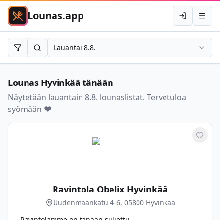
Lounas.app
Kirjaudu
Avaa 
Lauantai 8.8.
Rajaa
Hae
Lounas
Hyvinkää
tänään
Näytetään lauantain 8.8. lounaslistat. Tervetuloa
syömään ❤️
Merkit
Ravintola Obelix Hyvinkää
Uudenmaankatu 4-6, 05800 Hyvinkää
Ravintolamme on tänään suljettu