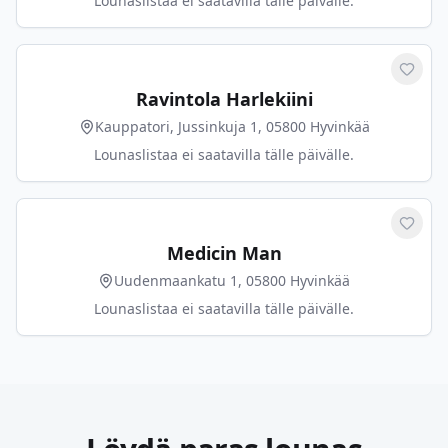
Lounaslistaa ei saatavilla tälle päivälle.
Merkit
Ravintola Harlekiini
Kauppatori, Jussinkuja 1, 05800 Hyvinkää
Lounaslistaa ei saatavilla tälle päivälle.
Merkit
Medicin Man
Uudenmaankatu 1, 05800 Hyvinkää
Lounaslistaa ei saatavilla tälle päivälle.