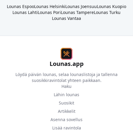
Lounas
Espoo
Lounas
Helsinki
Lounas
Joensuu
Lounas
Kuopio
Lounas
Lahti
Lounas
Pori
Lounas
Tampere
Lounas
Turku
Lounas
Vantaa
Lounas.app
Löydä päivän lounas, selaa lounaslistoja ja tallenna
suosikkiravintolat yhteen paikkaan.
Haku
Lähin lounas
Suosikit
Artikkelit
Asenna sovellus
Lisää ravintola