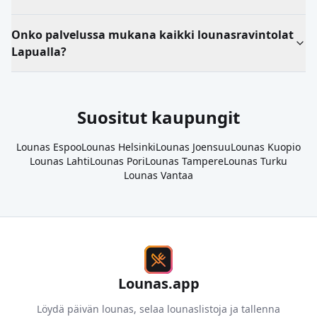
Onko palvelussa mukana kaikki lounasravintolat
Lapualla?
Suositut kaupungit
Lounas
Espoo
Lounas
Helsinki
Lounas
Joensuu
Lounas
Kuopio
Lounas
Lahti
Lounas
Pori
Lounas
Tampere
Lounas
Turku
Lounas
Vantaa
Lounas.app
Löydä päivän lounas, selaa lounaslistoja ja tallenna