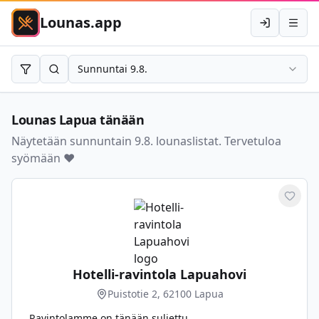
Lounas.app
Kirjaudu
Avaa 
Sunnuntai 9.8.
Rajaa
Hae
Lounas
Lapua
tänään
Näytetään sunnuntain 9.8. lounaslistat. Tervetuloa
syömään ❤️
Merkit
Hotelli-ravintola Lapuahovi
Puistotie 2, 62100 Lapua
Ravintolamme on tänään suljettu