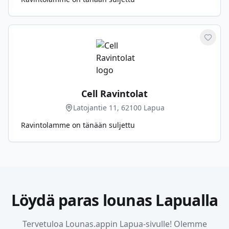
Merkit
Cell Ravintolat
Latojantie 11, 62100 Lapua
Ravintolamme on tänään suljettu
Löydä paras lounas
Lapualla
Tervetuloa Lounas.appin
Lapua
-sivulle! Olemme