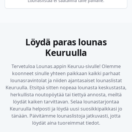
Lounaslistaa ei saatavilla tälle päivälle.
Löydä paras lounas
Keuruulla
Tervetuloa Lounas.appin
Keuruu
-sivulle! Olemme
koonneet sinulle yhteen paikkaan kaikki parhaat
lounasravintolat ja niiden ajantasaiset lounaslistat
Keuruulla
. Etsitpä sitten nopeaa lounasta keskustasta,
herkullista noutopöytää tai tiettyä annosta, meiltä
löydät kaiken tarvittavan. Selaa lounastarjontaa
Keuruulla
helposti ja löydä uusi suosikkipaikkasi jo
tänään. Päivitämme lounaslistoja jatkuvasti, jotta
löydät aina tuoreimmat tiedot.