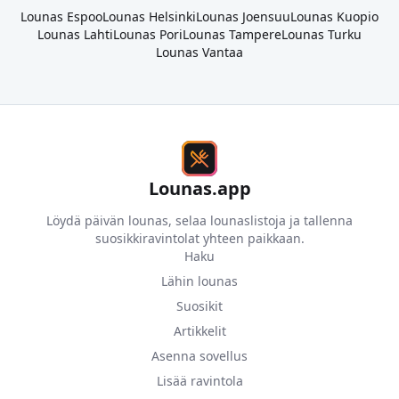
Lounas
Espoo
Lounas
Helsinki
Lounas
Joensuu
Lounas
Kuopio
Lounas
Lahti
Lounas
Pori
Lounas
Tampere
Lounas
Turku
Lounas
Vantaa
Lounas.app
Löydä päivän lounas, selaa lounaslistoja ja tallenna
suosikkiravintolat yhteen paikkaan.
Haku
Lähin lounas
Suosikit
Artikkelit
Asenna sovellus
Lisää ravintola