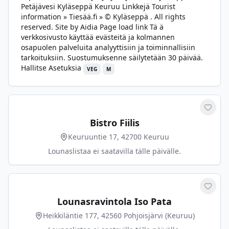
Petäjävesi Kyläseppä Keuruu Linkkejä Tourist
information » Tiesää.fi » © Kyläseppä . All rights
reserved. Site by Aidia Page load link Tä ä
verkkosivusto käyttää evästeitä ja kolmannen
osapuolen palveluita analyyttisiin ja toiminnallisiin
tarkoituksiin. Suostumuksenne säilytetään 30 päivää.
Hallitse Asetuksia
VEG
M
Merkit
Bistro Fiilis
Keuruuntie 17, 42700 Keuruu
Lounaslistaa ei saatavilla tälle päivälle.
Merkit
Lounasravintola Iso Pata
Heikkiläntie 177, 42560 Pohjoisjärvi (Keuruu)