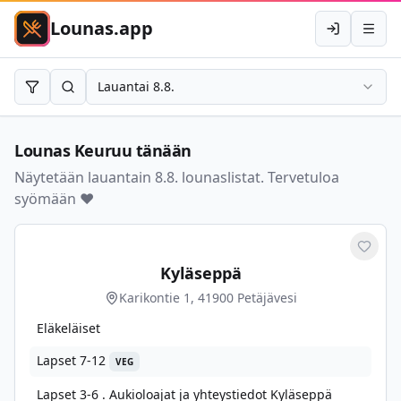
Lounas.app
Kirjaudu
Avaa 
Lauantai 8.8.
Rajaa
Hae
Lounas
Keuruu
tänään
Näytetään lauantain 8.8. lounaslistat. Tervetuloa
syömään ❤️
Merkit
Kyläseppä
Karikontie 1, 41900 Petäjävesi
Eläkeläiset
Lapset 7-12
VEG
Lapset 3-6 . Aukioloajat ja yhteystiedot Kyläseppä