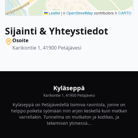
Leaflet
|
©
OpenStreetMap
contributors ©
CARTO
Sijainti & Yhteystiedot
Osoite
Karikontie 1, 41900 Petäjävesi
Kyläseppä
Karikontie 1, 41900 Petäjävesi
Kyläseppä on Petäjävedellä toimiva ravintola, jonne on
helppo poiketa syömään niin arjen keskellä kuin matkan
varrellakin. Tunnelma on mutkaton ja kodikas, ja
tekemisen ytimessä...