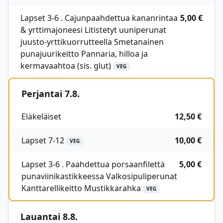
Lapset 3-6 . Cajunpaahdettua kananrintaa
5,00 €
& yrttimajoneesi Litistetyt uuniperunat
juusto-yrttikuorrutteella Smetanainen
punajuurikeitto Pannaria, hilloa ja
kermavaahtoa (sis. glut)
VEG
Perjantai 7.8.
Eläkeläiset
12,50 €
Lapset 7-12
10,00 €
VEG
Lapset 3-6 . Paahdettua porsaanfilettä
5,00 €
punaviinikastikkeessa Valkosipuliperunat
Kanttarellikeitto Mustikkarahka
VEG
Lauantai 8.8.