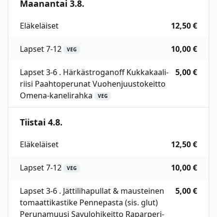
Maanantai 3.8.
Eläkeläiset
12,50 €
Lapset 7-12
10,00 €
VEG
Lapset 3-6 . Härkästroganoff Kukkakaali-
5,00 €
riisi Paahtoperunat Vuohenjuustokeitto
Omena-kanelirahka
VEG
Tiistai 4.8.
Eläkeläiset
12,50 €
Lapset 7-12
10,00 €
VEG
Lapset 3-6 . Jättilihapullat & mausteinen
5,00 €
tomaattikastike Pennepasta (sis. glut)
Perunamuusi Savulohikeitto Raparperi-