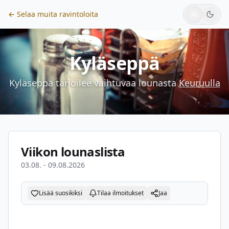
← Selaa muita ravintoloita
Kyläseppä
Kyläseppä
tarjoilee vaihtuvaa lounasta
Keuruulla
Viikon lounaslista
03.08. - 09.08.2026
Lisää suosikiksi
Tilaa ilmoitukset
Jaa