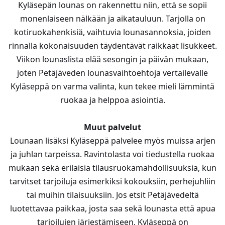
Kyläsepän lounas on rakennettu niin, että se sopii
monenlaiseen nälkään ja aikatauluun. Tarjolla on
kotiruokahenkisiä, vaihtuvia lounasannoksia, joiden
rinnalla kokonaisuuden täydentävät raikkaat lisukkeet.
Viikon lounaslista elää sesongin ja päivän mukaan,
joten Petäjäveden lounasvaihtoehtoja vertailevalle
Kyläseppä on varma valinta, kun tekee mieli lämmintä
ruokaa ja helppoa asiointia.
Muut palvelut
Lounaan lisäksi Kyläseppä palvelee myös muissa arjen
ja juhlan tarpeissa. Ravintolasta voi tiedustella ruokaa
mukaan sekä erilaisia tilausruokamahdollisuuksia, kun
tarvitset tarjoiluja esimerkiksi kokouksiin, perhejuhliin
tai muihin tilaisuuksiin. Jos etsit Petäjävedeltä
luotettavaa paikkaa, josta saa sekä lounasta että apua
tarjoilujen järjestämiseen, Kyläseppä on