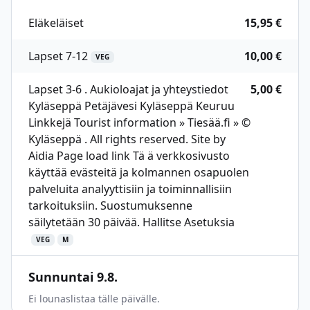
Eläkeläiset
15,95 €
Lapset 7-12
10,00 €
VEG
Lapset 3-6 . Aukioloajat ja yhteystiedot
5,00 €
Kyläseppä Petäjävesi Kyläseppä Keuruu
Linkkejä Tourist information » Tiesää.fi » ©
Kyläseppä . All rights reserved. Site by
Aidia Page load link Tä ä verkkosivusto
käyttää evästeitä ja kolmannen osapuolen
palveluita analyyttisiin ja toiminnallisiin
tarkoituksiin. Suostumuksenne
säilytetään 30 päivää. Hallitse Asetuksia
VEG
M
Sunnuntai 9.8.
Ei lounaslistaa tälle päivälle.