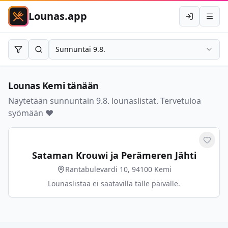
Lounas.app
Kirjaudu
Avaa 
Sunnuntai 9.8.
Rajaa
Hae
Lounas
Kemi
tänään
Näytetään sunnuntain 9.8. lounaslistat. Tervetuloa
syömään ❤️
Merkit
Sataman Krouwi ja Perämeren Jähti
Rantabulevardi 10, 94100 Kemi
Lounaslistaa ei saatavilla tälle päivälle.