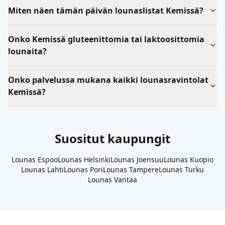
Miten näen tämän päivän lounaslistat Kemissä?
Onko Kemissä gluteenittomia tai laktoosittomia
lounaita?
Onko palvelussa mukana kaikki lounasravintolat
Kemissä?
Suositut kaupungit
Lounas
Espoo
Lounas
Helsinki
Lounas
Joensuu
Lounas
Kuopio
Lounas
Lahti
Lounas
Pori
Lounas
Tampere
Lounas
Turku
Lounas
Vantaa