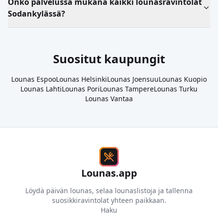
Onko palvelussa mukana kaikki lounasravintolat
Sodankylässä?
Suositut kaupungit
Lounas
Espoo
Lounas
Helsinki
Lounas
Joensuu
Lounas
Kuopio
Lounas
Lahti
Lounas
Pori
Lounas
Tampere
Lounas
Turku
Lounas
Vantaa
Lounas.app
Löydä päivän lounas, selaa lounaslistoja ja tallenna
suosikkiravintolat yhteen paikkaan.
Haku