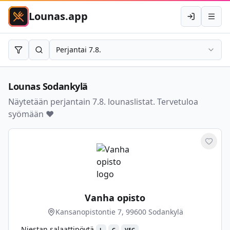
Lounas.app
Kirjaudu
Avaa 
Perjantai 7.8.
Rajaa
Hae
Lounas
Sodankylä
Näytetään perjantain 7.8. lounaslistat. Tervetuloa
syömään ❤️
Merkit
Vanha opisto
Kansanopistontie 7, 99600 Sodankylä
Niestan salaattipöytä