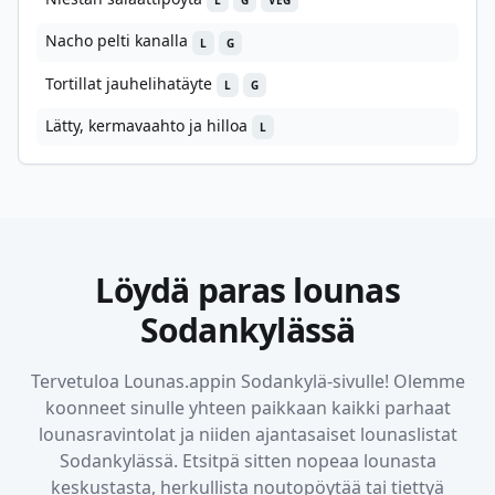
L
G
VEG
Nacho pelti kanalla
L
G
Tortillat jauhelihatäyte
L
G
Lätty, kermavaahto ja hilloa
L
Löydä paras lounas
Sodankylässä
Tervetuloa Lounas.appin
Sodankylä
-sivulle! Olemme
koonneet sinulle yhteen paikkaan kaikki parhaat
lounasravintolat ja niiden ajantasaiset lounaslistat
Sodankylässä
. Etsitpä sitten nopeaa lounasta
keskustasta, herkullista noutopöytää tai tiettyä