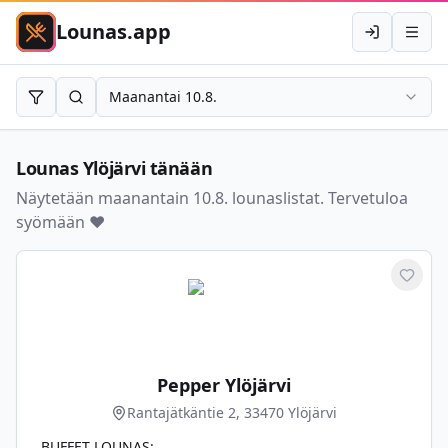
Lounas.app
Kirjaudu
Avaa 
Maanantai 10.8.
Rajaa
Hae
Lounas
Ylöjärvi
tänään
Näytetään maanantain 10.8. lounaslistat. Tervetuloa
syömään ❤️
Merkit
Pepper Ylöjärvi
Rantajätkäntie 2, 33470 Ylöjärvi
BUFFET LOUNAS: