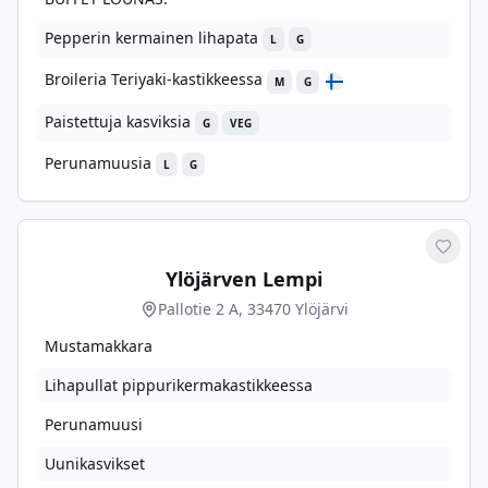
Pepperin kermainen lihapata
L
G
Broileria Teriyaki-kastikkeessa
M
G
Paistettuja kasviksia
G
VEG
Perunamuusia
L
G
Merkit
Ylöjärven Lempi
Pallotie 2 A, 33470 Ylöjärvi
Mustamakkara
Lihapullat pippurikermakastikkeessa
Perunamuusi
Uunikasvikset