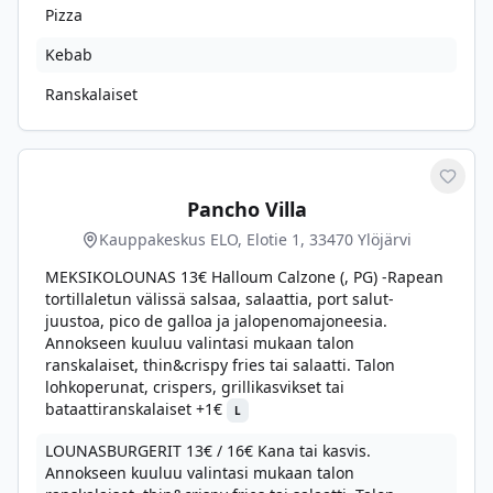
Pizza
Kebab
Ranskalaiset
Merkit
Pancho Villa
Kauppakeskus ELO, Elotie 1, 33470 Ylöjärvi
MEKSIKOLOUNAS 13€ Halloum Calzone (, PG) -Rapean
tortillaletun välissä salsaa, salaattia, port salut-
juustoa, pico de galloa ja jalopenomajoneesia.
Annokseen kuuluu valintasi mukaan talon
ranskalaiset, thin&crispy fries tai salaatti. Talon
lohkoperunat, crispers, grillikasvikset tai
bataattiranskalaiset +1€
L
LOUNASBURGERIT 13€ / 16€ Kana tai kasvis.
Annokseen kuuluu valintasi mukaan talon