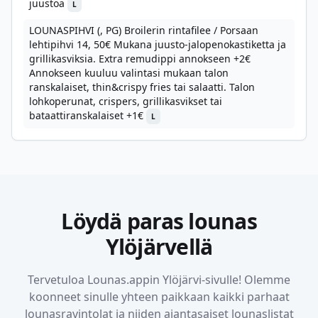
juustoa
L
LOUNASPIHVI (, PG) Broilerin rintafilee / Porsaan
lehtipihvi 14, 50€ Mukana juusto-jalopenokastiketta ja
grillikasviksia. Extra remudippi annokseen +2€
Annokseen kuuluu valintasi mukaan talon
ranskalaiset, thin&crispy fries tai salaatti. Talon
lohkoperunat, crispers, grillikasvikset tai
bataattiranskalaiset +1€
L
Löydä paras lounas
Ylöjärvellä
Tervetuloa Lounas.appin
Ylöjärvi
-sivulle! Olemme
koonneet sinulle yhteen paikkaan kaikki parhaat
lounasravintolat ja niiden ajantasaiset lounaslistat