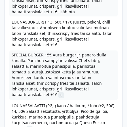
ranskalaiset, thin&crispy fries tai salaatti. Talon
lohkoperunat, crispers, grillikasvikset tai
bataattiranskalaiset +1€ lisähinta
LOUNASBURGERIT 13, 50€ / 17€ Juusto, pekoni, chili
tai valkosipuli. Annokseen kuuluu valintasi mukaan
talon ranskalaiset, thin&crispy fries tai salaatti. Talon
lohkoperunat, crispers, grillikasvikset tai
bataattiranskalaiset +1€
SPECIAL BURGER 15€ Aura burger jr. paneroidulla
kanalla. Panchon sämpylän välissä Chef’s bbq,
salaattia, marinoitua punasipulia, pariloitua
tomaattia, aurajuustokastiketta ja auramurua.
Annokseen kuuluu valintasi mukaan talon
ranskalaiset, thin&crispy fries tai salaatti. Talon
lohkoperunat, crispers, grillikasvikset tai
bataattiranskalaiset +1€
L
LOUNASSALAATTI (PG, ) kana / halloum, / lohi (+2, 50€)
14, 50€ Salaattisekoitusta, yrttiöljyä, Pico de galloa,
kurkkua, marinoitua punasipulia, paahdettuja
kurpitsansiemeniä, nachomurua ja Queso Fresco