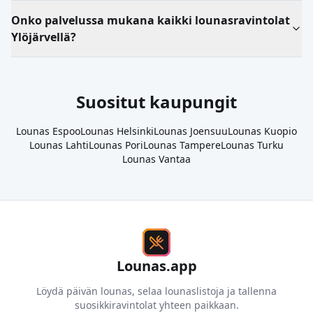
Onko palvelussa mukana kaikki lounasravintolat
Ylöjärvellä?
Suositut kaupungit
Lounas
Espoo
Lounas
Helsinki
Lounas
Joensuu
Lounas
Kuopio
Lounas
Lahti
Lounas
Pori
Lounas
Tampere
Lounas
Turku
Lounas
Vantaa
Lounas.app
Löydä päivän lounas, selaa lounaslistoja ja tallenna
suosikkiravintolat yhteen paikkaan.